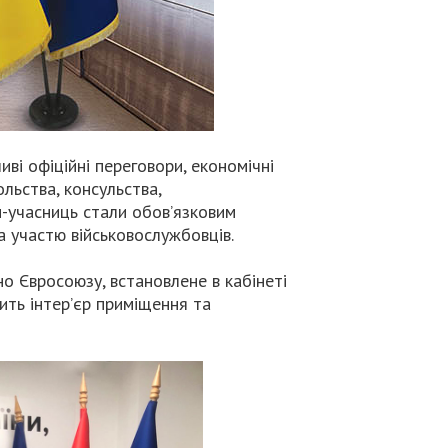
ві офіційні переговори, економічні
льства, консульства,
н-учасниць стали обов’язковим
 участю військовослужбовців.
о Євросоюзу, встановлене в кабінеті
нить інтер’єр приміщення та