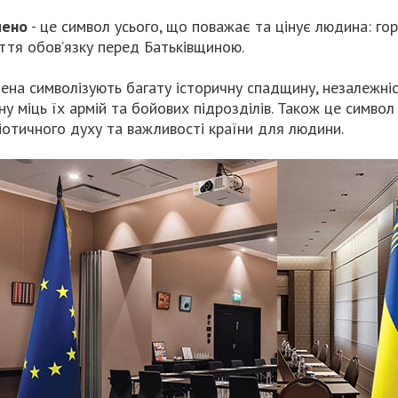
мено
- це символ усього, що поважає та цінує людина: горд
ття обов’язку перед Батьківщиною.
ена символізують багату історичну спадщину, незалежність
ну міць їх армій та бойових підрозділів. Також це символ 
іотичного духу та важливості країни для людини.