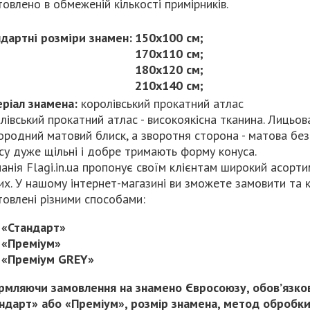
товлено в обмеженій кількості примірників.
дартнi розмiри знамен:
150х100 см;
170х110 см;
180х120 см;
210х140 см;
ріал знамена:
королівський прокатний атлас
лівський прокатний атлас - високоякісна тканина. Лицьов
ородний матовий блиск, а зворотня сторона - матова без
су дуже щільні і добре тримають форму конуса.
анія Flagi.in.ua пропонує своїм клієнтам широкий асорт
их. У нашому інтернет-магазині ви зможете замовити та
товлені різними способами:
«Стандарт»
«Преміум»
«Преміум GREY»
мляючи замовлення на знамено Євросоюзу, обов’язков
ндарт» або «Преміум», розмір знамена, метод обробки