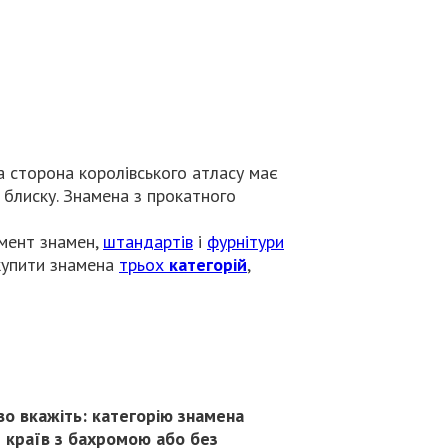
а сторона королівського атласу має
 блиску. Знамена з прокатного
имент знамен,
штандартів
і
фурнітури
 купити знамена
трьох
категорій
,
о вкажіть: категорію знамена
 країв з бахромою або без