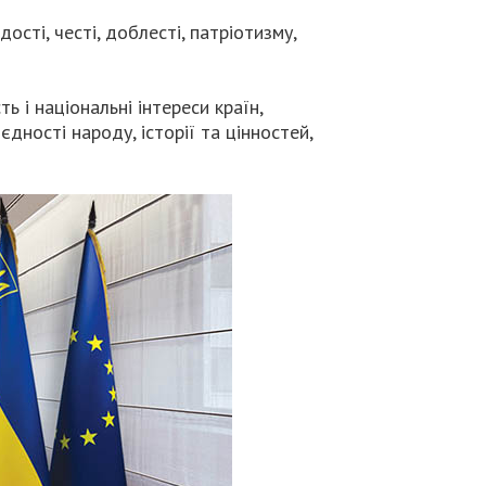
ості, честі, доблесті, патріотизму,
 і національні інтереси країн,
єдності народу, історії та цінностей,