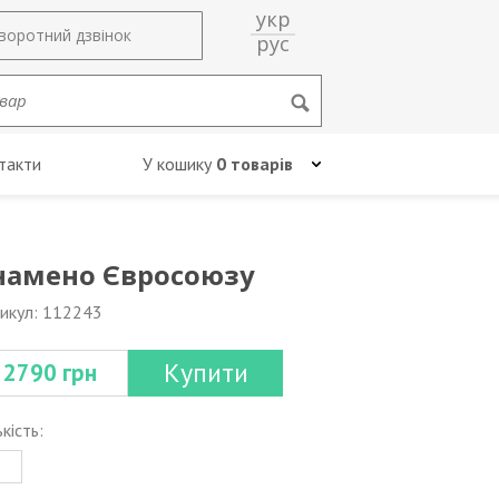
укр
воротний дзвінок
рус
такти
У кошику
0 товарів
намено Євросоюзу
икул: 112243
Купити
2790 грн
ькість: