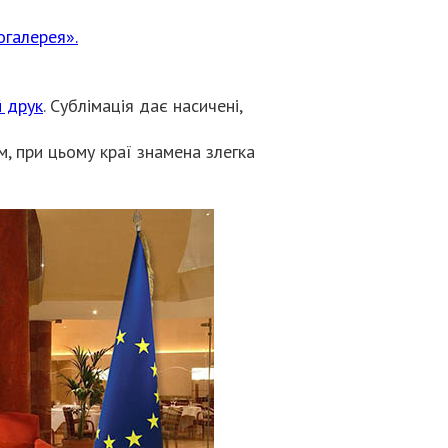
галерея».
й друк
. Сублімація дає насичені,
м, при цьому краї знамена злегка