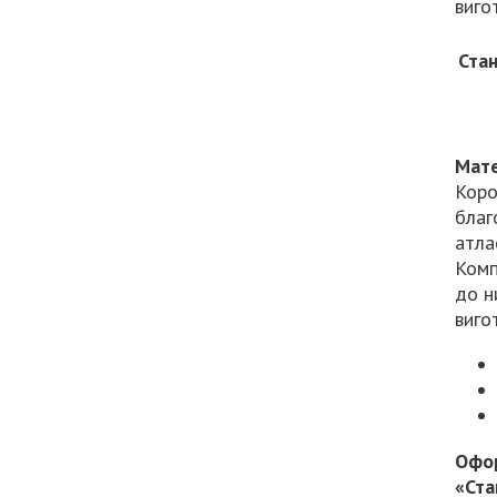
виго
Стан
Мате
Коро
благ
атла
Комп
до н
виго
Офор
«Ста