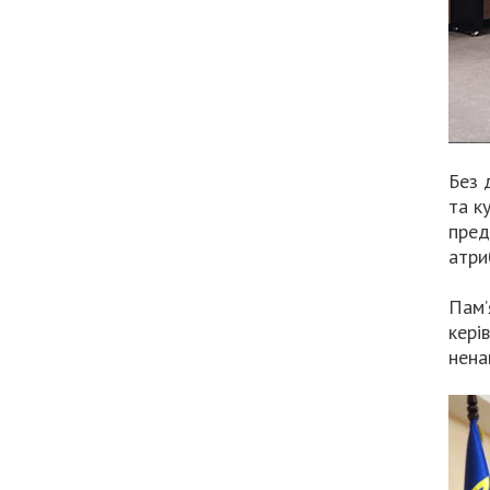
Без 
та к
пред
атри
Пам’
кері
нена