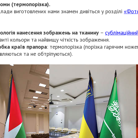
оми (термопорізка).
лади виготовлених нами знамен дивіться у розділі
«Фото
ологія нанесення зображень на тканину
–
сублімаційни
виті кольори та найвищу чіткість зображення.
бка країв прапора
: термопорізка (порізка гарячим ноже
вляються та не обтріпуються).