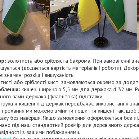
ор:
золотиста або срібляста бахрома. При замовленні зн
ьшується (додається вартість матеріалів і роботи). Дек
є знамені розкіш і вишуканість.
тисті або сріблясті кисті замовляються окремо за додат
облення:
кишені шириною 5,5 мм для держака d 32 мм. Р
ного вами держака (флагштока) підставки.
трукція кишені під держак передбачає використання зна
 прохання ми можемо змінити пошиття кишені так, щоб 
аку без навершя. Якщо замовлення оформляється без під
нано під наш стандартний розмір для дерев’яного держак
овідності з вашими побажаннями.