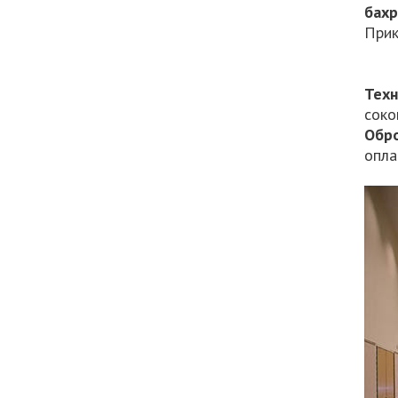
бахр
Прик
Техн
соко
Обро
опла