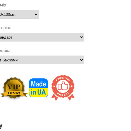
мір:
еріал:
обка:
у