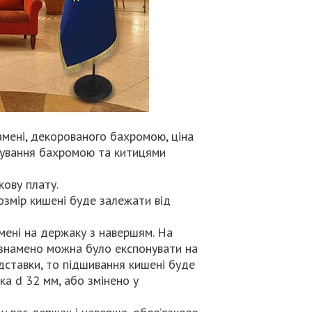
амені, декорованого бахромою, ціна
орування бахромою та китицями
кову плату.
озмір кишені буде залежати від
мені на держаку з навершям. На
знамено можна було експонувати на
ставки, то підшивання кишені буде
а d 32 мм, або змінено у