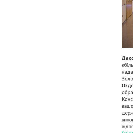
Дек
збіл
нада
Золо
Озд
обра
Конс
ваше
держ
вико
відп