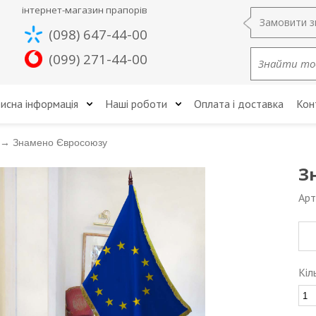
інтернет-магазин прапорів
Замовити з
(098) 647-44-00
(099) 271-44-00
исна інформація
Наші роботи
Оплата і доставка
Кон
→
Знамено Євросоюзу
З
Арт
Кіл