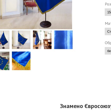
Роз
Мат
Обр
Знамено Євросоюз