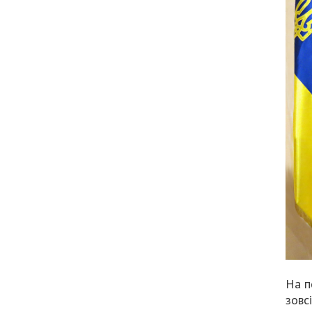
На п
зовс