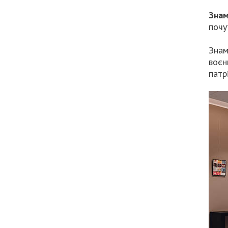
Зна
почу
Знам
воєн
патр