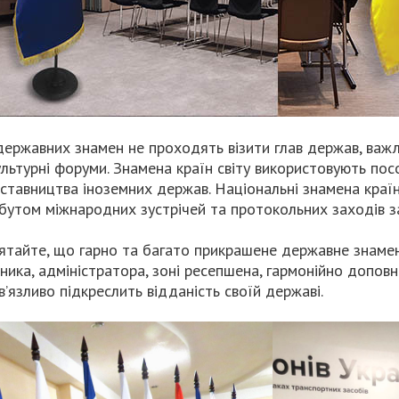
державних знамен не проходять візити глав держав, важли
ультурні форуми. Знамена країн світу використовують посо
ставництва іноземних держав. Національні знамена краї
бутом міжнародних зустрічей та протокольних заходів за
ятайте, що гарно та багато прикрашене державне знамен
вника, адміністратора, зоні ресепшена, гармонійно допов
в’язливо підкреслить відданість своїй державі.