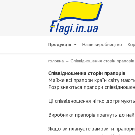
Продукція
Наше виробництво
Кор
головна
→
Співвідношення сторін прапорів
Співвідношення сторін прапорів
Майже всі прапори країн світу мают
Розрізняються прапори співвідношен
Ці співвідношення чітко дотримують
Виробники прапорів прагнуть до найб
Якщо ви плануєте замовити прапори 