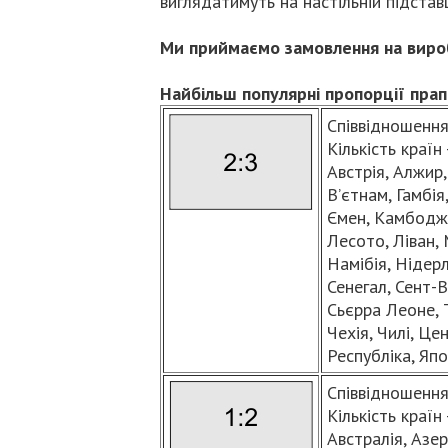
виглядатимуть на настільній підстав
Ми приймаємо замовлення на виробн
Найбільш популярні пропорції прап
Співвідношення 
Кількість країн 
Австрія, Алжир,
В’єтнам, Гамбія, 
Ємен, Камбоджа,
Лесото, Ліван,
Намібія, Нідерл
Сенегал, Сент-В
Сьєрра Леоне, Т
Чехія, Чилі, Ц
Республіка, Япо
Співвідношення 
Кількість країн 
Австралія, Азер