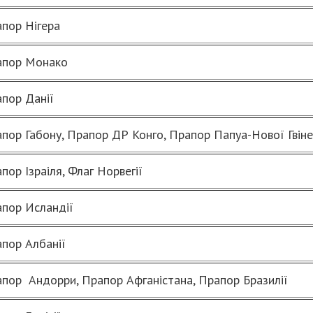
пор Нігера
апор Монако
пор Данії
пор Габону, Прапор ДР Конго, Прапор Папуа-Нової Гвін
пор Ізраіля, Флаг Норвегії
пор Исландії
пор Албанії
пор Андорри, Прапор Афганістана, Прапор Бразилії