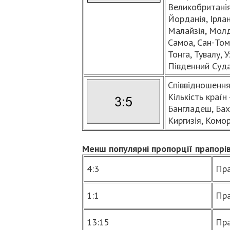
Великобританія,
Йорданія, Ірлан
Малайзія, Молд
Самоа, Сан-Томе
Тонга, Тувалу, 
Південний Суда
Співвідношення 
Кількість країн 
Бангладеш, Бахр
Киргизія, Комор
Менш популярні пропорції прапорі
4:3
Пра
1:1
Пра
13:15
Пра