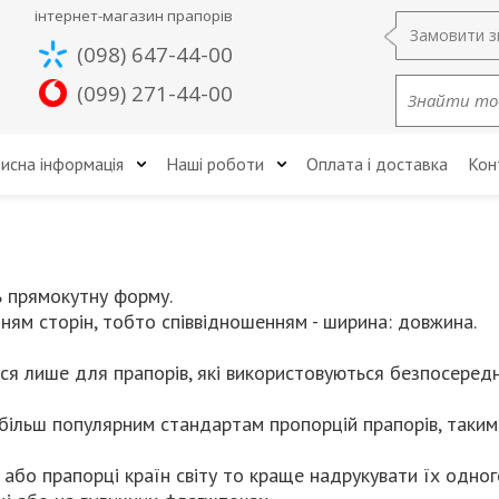
інтернет-магазин прапорів
Замовити з
(098) 647-44-00
(099) 271-44-00
исна інформація
Наші роботи
Оплата і доставка
Кон
ь прямокутну форму.
ням сторін, тобто співвідношенням - ширина: довжина.
ся лише для прапорів, які використовуються безпосеред
ільш популярним стандартам пропорцій прапорів, таким як 
або прапорці країн світу то краще надрукувати їх одного