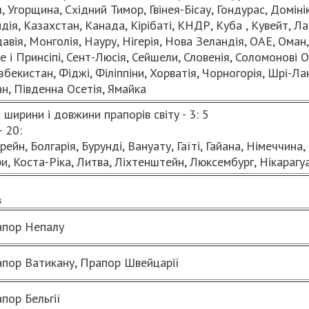
 Угорщина, Східний Тимор, Гвінея-Бісау, Гондурас, Доміні
дія, Казахстан, Канада, Кірібаті, КНДР, Куба , Кувейт, Лат
авія, Монголія, Науру, Нігерія, Нова Зеландія, ОАЕ, Ома
 і Принсіпі, Сент-Люсія, Сейшели, Словенія, Соломонові 
Узбекистан, Фіджі, Філіппіни, Хорватія, Чорногорія, Шрі-Ла
н, Південна Осетія, Ямайка
ширини і довжини прапорів світу - 3: 5
- 20:
ейн, Болгарія, Бурунді, Вануату, Гаїті, Гайана, Німеччина,
и, Коста-Ріка, Литва, Ліхтенштейн, Люксембург, Нікарагу
в
пор Непалу
пор Ватикану, Прапор Швейцарії
пор Бельгії