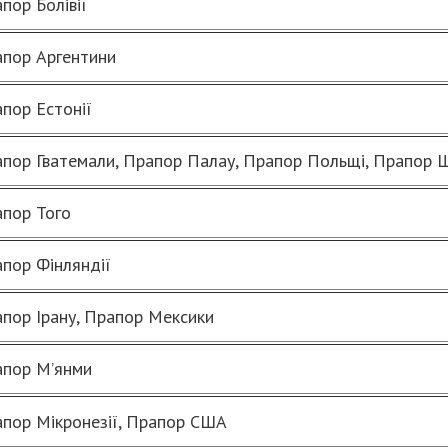
пор Болівії
пор Аргентини
пор Естонії
пор Гватемали, Прапор Палау, Прапор Польщі, Прапор Ш
пор Того
пор Фінляндії
пор Ірану, Прапор Мексики
пор М’янми
пор Мікронезії, Прапор США