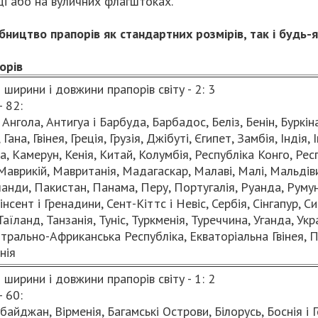
ці або на вуличних флагштоках.
ицтво прапорів як стандартних розмірів, так і будь-
орів
ширини і довжини прапорів світу - 2: 3
- 82:
 Ангола, Антигуа і Барбуда, Барбадос, Беліз, Бенін, Буркі
Гана, Гвінея, Греція, Грузія, Джібуті, Єгипет, Замбія, Індія, І
 Камерун, Кенія, Китай, Колумбія, Республіка Конго, Респ
 Маврикій, Мавританія, Мадагаскар, Малаві, Малі, Мальдів
анди, Пакистан, Панама, Перу, Португалія, Руанда, Румуні
інсент і Гренадини, Сент-Кіттс і Невіс, Сербія, Сінгапур, С
аїланд, Танзанія, Туніс, Туркменія, Туреччина, Уганда, Укр
ентрально-Африканська Республіка, Екваторіальна Гвінея,
нія
ширини і довжини прапорів світу - 1: 2
- 60:
байджан, Вірменія, Багамські Острови, Білорусь, Боснія і 