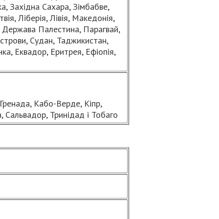
ка, Західна Сахара, Зімбабве,
вія, Ліберія, Лівія, Македонія,
н, Держава Палестина, Парагвай,
Острови, Судан, Таджикистан,
нка, Еквадор, Еритрея, Ефіопія,
 Гренада, Кабо-Верде, Кіпр,
а, Сальвадор, Тринідад і Тобаго