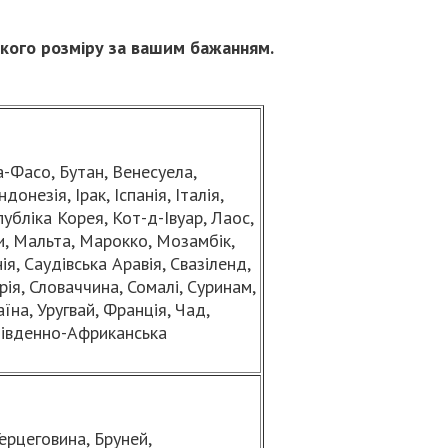
якого розміру за вашим бажанням.
на-Фасо, Бутан, Венесуела,
ндонезія, Ірак, Іспанія, Італія,
убліка Корея, Кот-д-Івуар, Лаос,
и, Мальта, Марокко, Мозамбік,
я, Саудівська Аравія, Свазіленд,
ирія, Словаччина, Сомалі, Суринам,
аїна, Уругвай, Франція, Чад,
 Південно-Африканська
Герцеговина, Бруней,