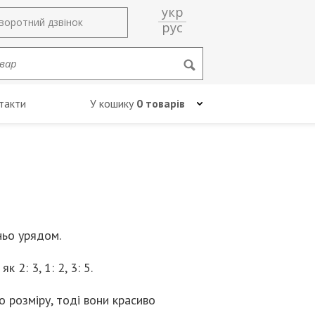
укр
воротний дзвінок
рус
такти
У кошику
0 товарів
ньо урядом.
2: 3, 1: 2, 3: 5.
 розміру, тоді вони красиво