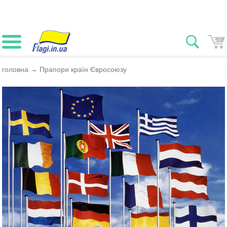
0
головна
→
Прапори країн Євросоюзу