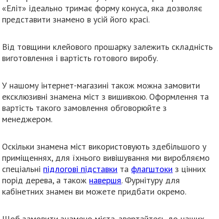
«Еліт» ідеально тримає форму конуса, яка дозволяє
представити знамено в усій його красі.
Від товщини клейового прошарку залежить складність
виготовлення і вартість готового виробу.
У нашому інтернет-магазині також можна замовити
ексклюзивні знамена міст з вишивкою. Оформлення та
вартість такого замовлення обговорюйте з
менеджером.
Оскільки знамена міст використовують здебільшого у
приміщеннях, для їхнього вивішування ми виробляємо
спеціальні
підлогові підставки
та
флагштоки
з цінних
порід дерева, а також
навершя
. Фурнітуру для
кабінетних знамен ви можете придбати окремо.
Щоб замовити знамено міста, звертайтесь до наших