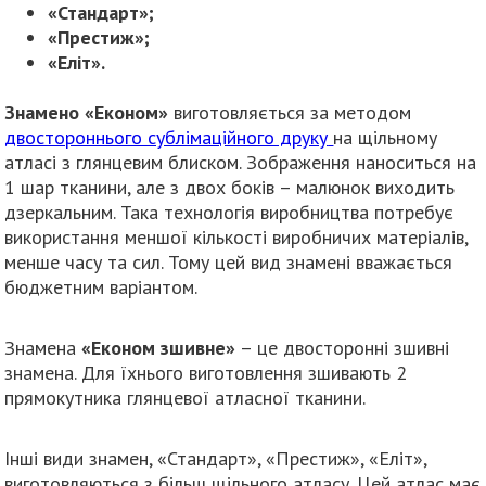
«Стандарт»;
«Престиж»;
«Еліт».
Знамено «Економ»
виготовляється за методом
двостороннього сублімаційного друку
на щільному
атласі з глянцевим блиском. Зображення наноситься на
1 шар тканини, але з двох боків – малюнок виходить
дзеркальним. Така технологія виробництва потребує
використання меншої кількості виробничих матеріалів,
менше часу та сил. Тому цей вид знамені вважається
бюджетним варіантом.
Знамена
«Економ зшивне»
– це двосторонні зшивні
знамена. Для їхнього виготовлення зшивають 2
прямокутника глянцевої атласної тканини.
Інші види знамен, «Стандарт», «Престиж», «Еліт»,
виготовляються з більш щільного атласу. Цей атлас має