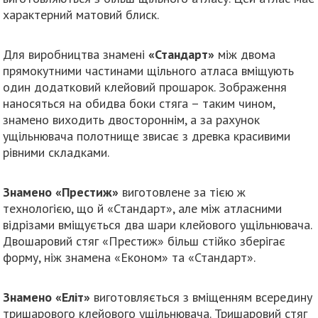
характерний матовий блиск.
Для виробництва знамені
«Стандарт»
між двома
прямокутними частинами щільного атласа вміщують
один додатковий клейовий прошарок. Зображення
наносяться на обидва боки стяга – таким чином,
знамено виходить двостороннім, а за рахунок
ущільнювача полотнище звисає з древка красивими
рівними складками.
Знамено «Престиж»
виготовлене за тією ж
технологією, що й «Стандарт», але між атласними
відрізами вміщується два шари клейового ущільнювача.
Двошаровий стяг «Престиж» більш стійко зберігає
форму, ніж знамена «Економ» та «Стандарт».
Знамено «Еліт»
виготовляється з вміщенням всередину
тришарового клейового ущільнювача. Тришаровий стяг