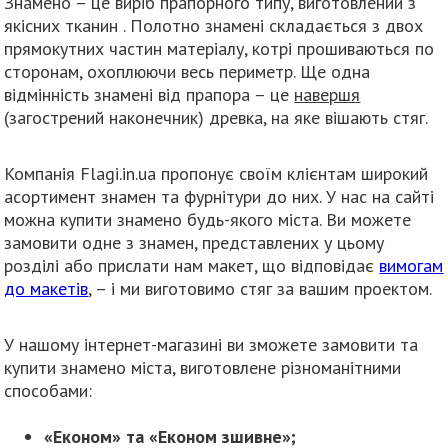
Знамено – це виріб прапорного типу, виготовлений з
якісних тканин . Полотно знамені складається з двох
прямокутних частин матеріалу, котрі прошиваються по
сторонам, охоплюючи весь периметр. Ще одна
відмінність знамені від прапора – це
навершя
(загострений наконечник) древка, на яке вішають стяг.
Компанія Flagi.in.ua пропонує своїм клієнтам широкий
асортимент знамен та фурнітури до них. У нас на сайті
можна купити знамено будь-якого міста. Ви можете
замовити одне з знамен, представлених у цьому
розділі або прислати нам макет, що відповідає
вимогам
до макетів
, – і ми виготовимо стяг за вашим проектом.
У нашому інтернет-магазині ви зможете замовити та
купити знамено міста, виготовлене різноманітними
способами:
«Економ» та «Економ зшивне»;