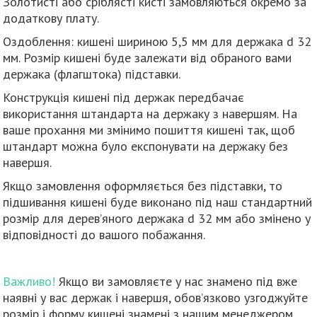
Золотисті або сріблясті кисті замовляються окремо за
додаткову плату.
Оздоблення: кишені шириною 5,5 мм для держака d 32
мм. Розмір кишені буде залежати від обраного вами
держака (флагштока) підставки.
Конструкція кишені під держак передбачає
використання штандарта на держаку з навершям. На
ваше прохання ми змінимо пошиття кишені так, щоб
штандарт можна було експонувати на держаку без
навершя.
Якщо замовлення оформляється без підставки, то
підшивання кишені буде виконано під наш стандартний
розмір для дерев’яного держака d 32 мм або змінено у
відповідності до вашого побажання.
Важливо!
Якщо ви замовляєте у нас знамено під вже
наявні у вас держак і навершя, обов’язково узгоджуйте
розмір і форму кишені знамені з нашим менеджером.