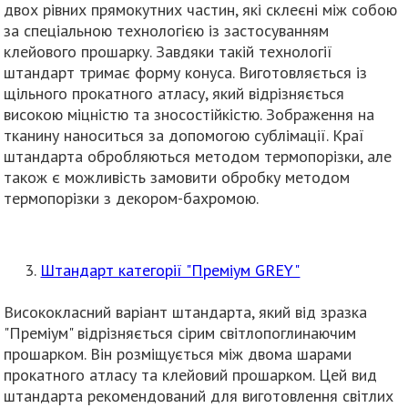
двох рівних прямокутних частин, які склеєні між собою
за спеціальною технологією із застосуванням
клейового прошарку. Завдяки такій технології
штандарт тримає форму конуса. Виготовляється із
щільного прокатного атласу, який відрізняється
високою міцністю та зносостійкістю. Зображення на
тканину наноситься за допомогою сублімації. Краї
штандарта обробляються методом термопорізки, але
також є можливість замовити обробку методом
термопорізки з декором-бахромою.
Штандарт категорії "Преміум GREY"
Висококласний варіант штандарта, який від зразка
"Преміум" відрізняється сірим світлопоглинаючим
прошарком. Він розміщується між двома шарами
прокатного атласу та клейовий прошарком. Цей вид
штандарта рекомендований для виготовлення світлих