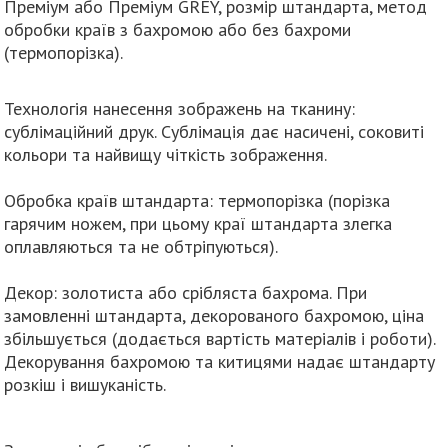
Преміум або Преміум GREY, розмір штандарта, метод
обробки країв з бахромою або без бахроми
(термопорізка).
Технологія нанесення зображень на тканину:
сублімаційний друк. Сублімація дає насичені, соковиті
кольори та найвищу чіткість зображення.
Обробка країв штандарта: термопорізка (порізка
гарячим ножем, при цьому краї штандарта злегка
оплавляються та не обтріпуються).
Декор: золотиста або срібляста бахрома. При
замовленні штандарта, декорованого бахромою, ціна
збільшується (додається вартість матеріалів і роботи).
Декорування бахромою та китицями надає штандарту
розкіш і вишуканість.