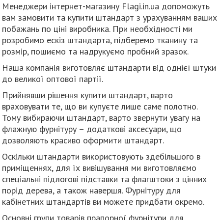
Менеджери інтернет-магазину Flagi.in.ua допоможуть
вам замовити та купити штандарт з урахуванням ваших
побажань по ціні виробника. При необхідності ми
розробимо ескіз штандарта, підберемо тканину та
розмір, пошиємо та надрукуємо пробний зразок.
Наша компанія виготовляє штандарти від однієї штуки
до великої оптової партії.
Прийнявши рішення купити штандарт, варто
враховувати те, що ви купуєте лише саме полотно.
Тому вибираючи штандарт, варто звернути увагу на
флажную фурнітуру – додаткові аксесуари, що
дозволяють красиво оформити штандарт.
Оскільки штандарти використовують здебільшого в
приміщеннях, для їх вивішування ми виготовляємо
спеціальні підлогові підставки та флагштоки з цінних
порід дерева, а також навершя. Фурнітуру для
кабінетних штандартів ви можете придбати окремо.
Основні групи товарів прапорної фурнітури для