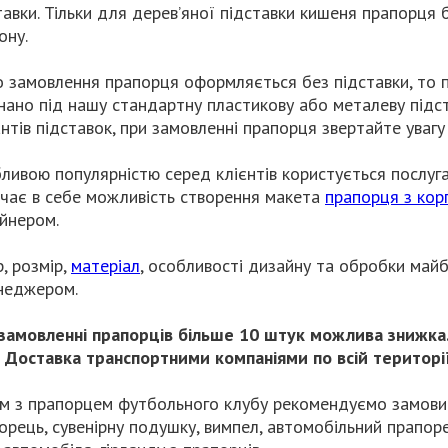
тавки. Тільки для дерев’яної підставки кишеня прапорця б
ону.
 замовлення прапорця оформляється без підставки, то 
нано під нашу стандартну пластикову або металеву підста
антів підставок, при замовленні прапорця звертайте увагу 
ливою популярністю серед клієнтів користується послуга
чає в себе можливість створення макета
прапорця з кор
йнером.
р, розмір,
матеріал
, особливості дизайну та обробки май
неджером.
замовленні
прапорців
більше 10 штук можлива знижка
Доставка транспортними компаніями по всій території
м з прапорцем футбольного клубу рекомендуємо замовит
орець, сувенірну подушку, вимпел, автомобільний прапор