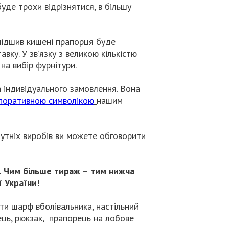
уде трохи відрізнятися, в більшу
підшив кишені прапорця буде
вку. У зв’язку з великою кількістю
на вибір фурнітури.
 індивідуального замовлення. Вона
поративною символікою
нашим
бутніх виробів ви можете обговорити
.
Чим більше тираж – тим нижча
 України!
и шарф вболівальника, настільний
ець, рюкзак, прапорець на лобове