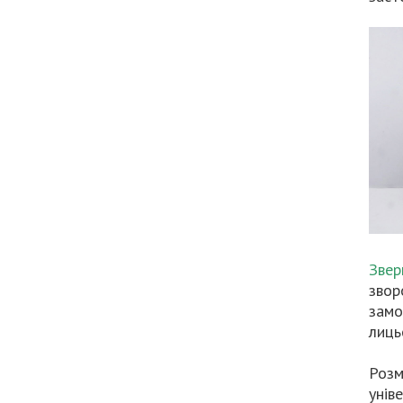
Звер
звор
замо
лиць
Розм
унів