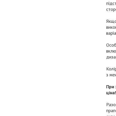
підс
стор
Якщо
вико
варі
Особ
вклю
диза
Колі
з ме
При 
ціна!
Разо
прап