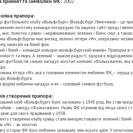
 прийняття символіки ФК:
2002
оліка прапора:
р футбольного клубу «Вольфсбург» (Вольфсбург, Німеччина) – це пр
женням логотипу команди посередині. На нашому сайті представлені к
 них: полотна з рівно- і нерівновеликих зелених і білих смуг, а так
ма «Вольфсбурга» має вигляд зеленої літери «W», оперезаної незам
ипу нанесені на білий фон.
ий і білий – командні кольори «вольфсбургский вовків». Прапорна ж 
очності та миру. А зелений – знаком радості, здоров’я, відродження.
ип футболістів сильно нагадує логотип компанії «Фольксваген», яка
ди.
зована літера «W», яка є головним елементом емблеми ФК, – перша у й
ди, Вольфсбурга.
а форма емблеми нагадує м’яч – головний символ футболу.
рія створення прапора:
льний клуб «Вольфсбург» було засновано у 1945 році. Він став пре
обілів – заводу «Фольксваген». Назву ФК отримав від місця свого с
ував для своїх працівників у 1938.
енту створення клубу гравці стали використовувати зелений і білий 
ю «W» – як логотип.
вгу історію ФК його емблема зазнавала змін всього двічі. У початково