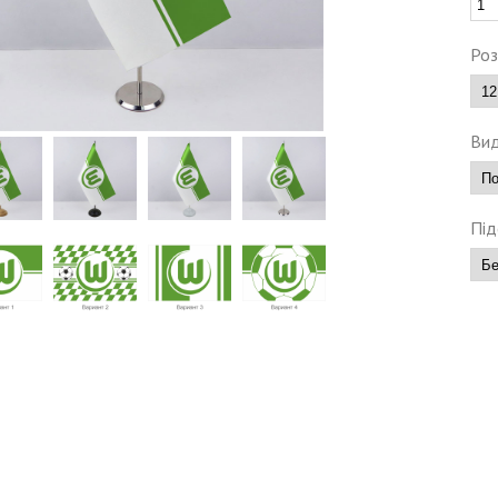
Роз
Вид
Під