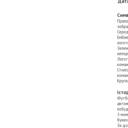
Дата
Симв
Прапо
зобра
Серед
Ембле
логот
Зелен
непор
Логот
коман
Стилі
коман
Кругл
Істо
Футбо
автом
побуд
З мом
букво
За до