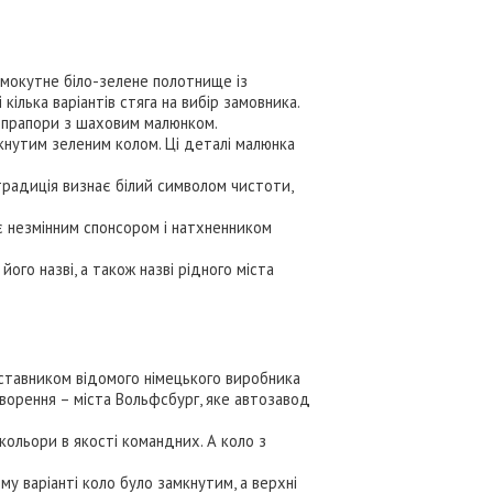
ямокутне біло-зелене полотнище із
ілька варіантів стяга на вибір замовника.
ож прапори з шаховим малюнком.
кнутим зеленим колом. Ці деталі малюнка
традиція визнає білий символом чистоти,
 є незмінним спонсором і натхненником
ого назві, а також назві рідного міста
дставником відомого німецького виробника
творення – міста Вольфсбург, яке автозавод
кольори в якості командних. А коло з
му варіанті коло було замкнутим, а верхні