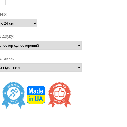
мір:
 друку:
ставка: