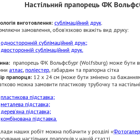
Настільний прапорець ФК Вольфсб
ологія виготовлення:
сублімаційний друк
.
мляючи замовлення, обов’язково вкажіть вид друку:
односторонній сублімаційний друк;
двосторонній сублімаційний друк.
ина
:
прапорець ФК Вольфсбург (Wolfsburg) може бути в
нини
атлас
,
поліестер
, габардин та прапорна сітка
ір прапорця:
12 х 24 см (може бути змінено за бажанням
тково можна замовити пластикову трубочку та настільні
пластикова підставка;
металева підставка;
дерев’яна підставка;
комбінована підставка.
лади наших робіт можна побачити у розділі «
Фотогалер
осування настільних прапорців у нашій статті.