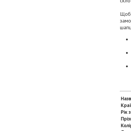
скло
Щоб 
замо
шапці
Наз
Краї
Рік 
Пріз
Колі