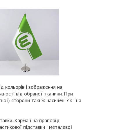
д кольорів і зображення на
жності від обраної тканини. При
ої) сторони такі ж насичені як і на
тавки. Карман на прапорці
астикової підставки і металевої