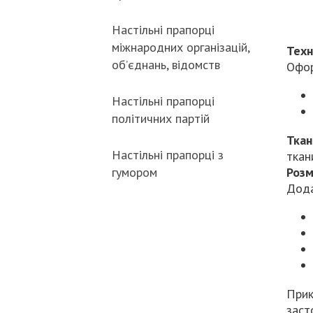
Настільні прапорці
міжнародних організацій,
Техн
об’єднань, відомств
Офор
Настільні прапорці
політичних партій
Ткан
Настільні прапорці з
тка
гумором
Розм
Дода
Прик
заст