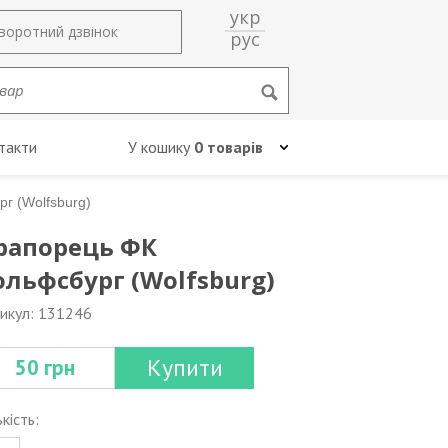
укр
воротний дзвінок
рус
такти
У кошику
0 товарів
г (Wolfsburg)
рапорець ФК
ольфсбург (Wolfsburg)
икул: 131246
Купити
50 грн
ькість: