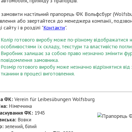
 автомобіля, гірлянду з прапорців.
замовити настільний прапорець ФК Вольфсбург (Wolfsb
влення або звертайтеся до менеджера компанії, подзвон
 сайту і в розділі "
Контакти
".
Колір готового виробу може по-різному відображатися на 
особливостями їх складу, текстури та властивістю погл
Виробник залишає за собою право незначно змінити фур
повідомлення замовника.
Розмір готового виробу може незначно відрізнятися від 
тканини в процесі виготовлення.
ва ФК:
Verein für Leibesübungen Wolfsburg
на:
Німеччина
заснування ФК:
1945
виська:
Вовки
р:
зелений, білий