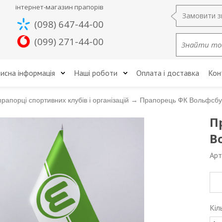
інтернет-магазин прапорів
Замовити з
(098) 647-44-00
(099) 271-44-00
исна інформація
Наші роботи
Оплата і доставка
Кон
прапорці спортивних клубів і організацій
→
Прапорець ФК Вольфсбур
П
В
Арт
Кіл