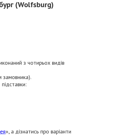
ург (Wolfsburg)
иконаний з чотирьох видів
 замовника).
 підставки:
ея
», а дізнатись про варіанти