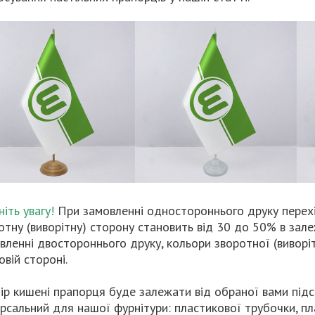
ніть увагу!
При замовленні одностороннього друку перехі
отну (виворітну) сторону становить від 30 до 50% в зале
вленні двостороннього друку, кольори зворотної (виворітн
овій стороні.
ір кишені прапорця буде залежати від обраної вами підс
ерсальний для нашої фурнітури: пластикової трубочки, пл