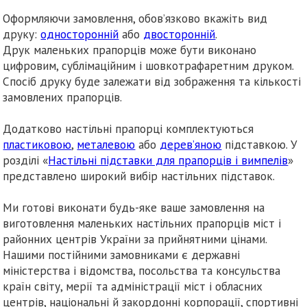
Оформляючи замовлення, обов’язково вкажіть вид
друку:
односторонній
або
двосторонній
.
Друк маленьких прапорців може бути виконано
цифровим, сублімаційним і шовкотрафаретним друком.
Спосіб друку буде залежати від зображення та кількості
замовлених прапорців.
Додатково настільні прапорці комплектуються
пластиковою
,
металевою
або
дерев’яною
підставкою. У
розділі «
Настільні підставки для прапорців і вимпелів
»
представлено широкий вибір настільних підставок.
Ми готові виконати будь-яке ваше замовлення на
виготовлення маленьких настільних прапорців міст і
районних центрів України за прийнятними цінами.
Нашими постійними замовниками є державні
міністерства і відомства, посольства та консульства
країн світу, мерії та адміністрації міст і обласних
центрів, національні й закордонні корпорації, спортивні