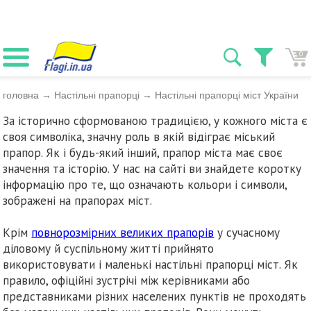
0
головна
→
Настільні прапорці
→
Настільні прапорці міст України
За історично сформованою традицією, у кожного міста є
своя символіка, значну роль в якій відіграє міський
прапор. Як і будь-який інший, прапор міста має своє
значення та історію. У нас на сайті ви знайдете коротку
інформацію про те, що означають кольори і символи,
зображені на прапорах міст.
Крім
повнорозмірних великих прапорів
у сучасному
діловому й суспільному житті прийнято
використовувати і маленькі настільні прапорці міст. Як
правило, офіційні зустрічі між керівниками або
представниками різних населених пунктів не проходять