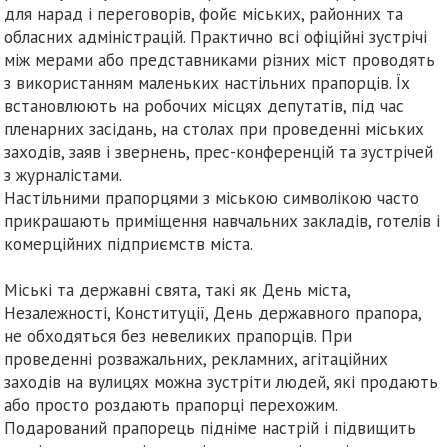
для нарад і переговорів, фойє міських, районних та
обласних адміністрацій. Практично всі офіційні зустрічі
між мерами або представниками різних міст проводять
з використанням маленьких настільних прапорців. Їх
встановлюють на робочих місцях депутатів, під час
пленарних засідань, на столах при проведенні міських
заходів, заяв і звернень, прес-конференцій та зустрічей
з журналістами.
Настільними прапорцями з міською символікою часто
прикрашають приміщення навчальних закладів, готелів і
комерційних підприємств міста.
Міські та державні свята, такі як День міста,
Незалежності, Конституції, День державного прапора,
не обходяться без невеликих прапорців. При
проведенні розважальних, рекламних, агітаційних
заходів на вулицях можна зустріти людей, які продають
або просто роздають прапорці перехожим.
Подарований прапорець підніме настрій і підвищить