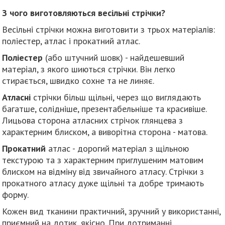
З чого виготовляються весільні стрічки?
Весільні стрічки можна виготовити з трьох матеріалів:
поліестер, атлас і прокатний атлас.
Поліестер
(або штучний шовк) - найдешевший
матеріал, з якого шиються стрічки. Він легко
стирається, швидко сохне та не линяє.
Атласні
стрічки більш щільні, через що виглядають
багатше, солідніше, презентабельніше та красивіше.
Лицьова сторона атласних стрічок глянцева з
характерним блиском, а виворітна сторона - матова.
Прокатний
атлас - дорогий матеріал з щільною
текстурою та з характерним приглушеним матовим
блиском на відміну від звичайного атласу. Стрічки з
прокатного атласу дуже щільні та добре тримають
форму.
Кожен вид тканини практичний, зручний у використанні,
приємний на дотик, якісно. При дотриманні