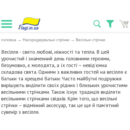
0
головна
→
Нагороджувальні стрічки
→
Весільні стрічки
Весілля - свято любові, ніжності та тепла. В цей
урочистий і знаменний день головними героями,
безумовно, є молодята, а їх гості – невід’ємна
складова свята. Одними з важливих гостей на весілля є
батьки та хрещені батьки. Часто майбутні подружжя
вирішують виділити своїх рідних і близьких урочистими
весільними стрічками. Також існує традиція виділяти
весільними стрічками свідків. Крім того, що весільні
стрічки – відмінний аксесуар, так це ще й пам’ятний
сувенір з весілля.