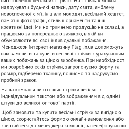
виготовлення весільних стрічок. На стрічках можна
надрукувати будь-які написи, дату свята, емблему
новоспеченої сім’ї, ініціали молодят, весільний хештег,
пам’ятні фотографії, стильні орнаменти та інші
креативні ідеї. Ми не тримаємо продукцію на складі, а
працюємо за попередньою заявкою, в якій ви
обумовлюєте всі свої індивідуальні побажання.
Менеджери інтернет-магазину Flagi.in.ua допоможуть
вам замовити та купити весільні стрічки з урахуванням
ваших побажань за ціною виробника. При необхідності
ми розробимо ескіз стрічки, запропонуємо форму та
розмір, підберемо тканину, пошиємо та надрукуємо
пробний зразок.
Наша компанія виготовляє стрічки весільні з
індивідуальним текстом або зображенням від однієї
штуки до великої оптової партії.
Щоб замовити та купити весільні стрічки за вигідною
ціною, скористайтесь формою онлайн-замовлення або
звертайтеся до менеджера компанії, зателефонувавши