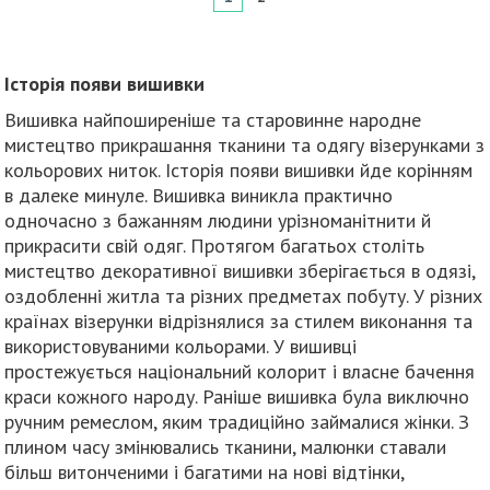
Історія появи вишивки
Вишивка найпоширеніше та старовинне народне
мистецтво прикрашання тканини та одягу візерунками з
кольорових ниток. Історія появи вишивки йде корінням
в далеке минуле. Вишивка виникла практично
одночасно з бажанням людини урізноманітнити й
прикрасити свій одяг. Протягом багатьох століть
мистецтво декоративної вишивки зберігається в одязі,
оздобленні житла та різних предметах побуту. У різних
країнах візерунки відрізнялися за стилем виконання та
використовуваними кольорами. У вишивці
простежується національний колорит і власне бачення
краси кожного народу. Раніше вишивка була виключно
ручним ремеслом, яким традиційно займалися жінки. З
плином часу змінювались тканини, малюнки ставали
більш витонченими і багатими на нові відтінки,