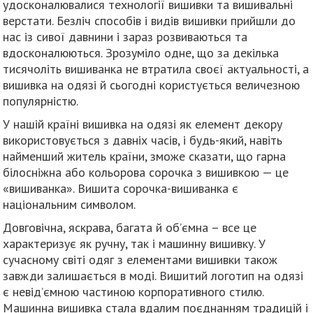
удосконалювалися технології вишивки та вишивальні
верстати. Безліч способів і видів вишивки прийшли до
нас із сивої давнини і зараз розвиваються та
вдосконалюються. Зрозуміло одне, що за декілька
тисячоліть вишиванка не втратила своєї актуальності, а
вишивка на одязі й сьогодні користується величезною
популярністю.
У нашій країні вишивка на одязі як елемент декору
використовується з давніх часів, і будь-який, навіть
найменший житель країни, зможе сказати, що гарна
білосніжна або кольорова сорочка з вишивкою — це
«вишиванка». Вишита сорочка-вишиванка є
національним символом.
Довговічна, яскрава, багата й об’ємна – все це
характеризує як ручну, так і машинну вишивку. У
сучасному світі одяг з елементами вишивки також
завжди залишається в моді. Вишитий логотип на одязі
є невід’ємною частиною корпоративного стилю.
Машинна вишивка стала вдалим поєднанням традицій і