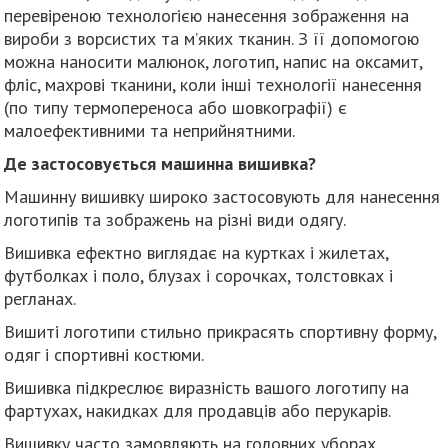
перевіреною технологією нанесення зображення на
вироби з ворсистих та м’яких тканин. З її допомогою
можна наносити малюнок, логотип, напис на оксамит,
фліс, махрові тканини, коли інші технології нанесення
(по типу термопереноса або шовкографії) є
малоефективними та неприйнятними.
Де застосовується машинна вишивка?
Машинну вишивку широко застосовують для нанесення
логотипів та зображень на різні види одягу.
Вишивка ефектно виглядає на куртках і жилетах,
футболках і поло, блузах і сорочках, толстовках і
регланах.
Вишиті логотипи стильно прикрасять спортивну форму,
одяг і спортивні костюми.
Вишивка підкреслює виразність вашого логотипу на
фартухах, накидках для продавців або перукарів.
Вишивку часто замовляють на головних уборах,