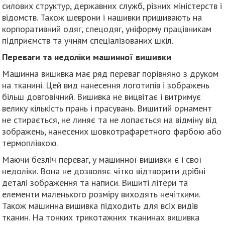
силових структур, державних служб, різних міністерств і
відомств. Також шеврони і нашивки пришивають на
корпоративний одяг, спецодяг, уніформу працівникам
підприємств та учням спеціалізованих шкіл.
Переваги та недоліки машинної вишивки
Машинна вишивка має ряд переваг порівняно з друком
на тканині. Цей вид нанесення логотипів і зображень
більш довговічний. Вишивка не вицвітає і витримує
велику кількість прань і прасувань. Вишитий орнамент
не стирається, не линяє та не лопається на відміну від
зображень, нанесених шовкотрафаретного фарбою або
термоплівкою.
Маючи безліч переваг, у машинної вишивки є і свої
недоліки. Вона не дозволяє чітко відтворити дрібні
деталі зображення та написи. Вишиті літери та
елементи маленького розміру виходять нечіткими.
Також машинна вишивка підходить для всіх видів
тканин. На тонких трикотажних тканинах вишивка