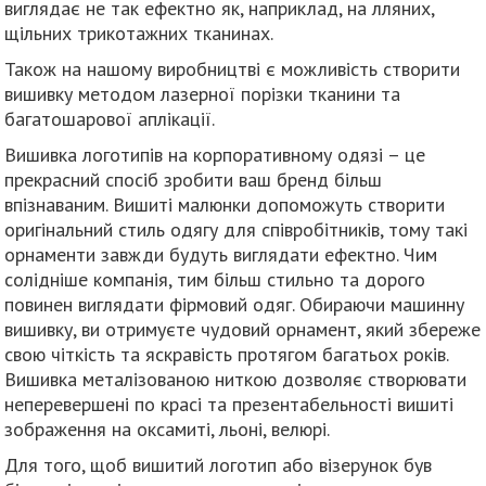
виглядає не так ефектно як, наприклад, на лляних,
щільних трикотажних тканинах.
Також на нашому виробництві є можливість створити
вишивку методом лазерної порізки тканини та
багатошарової аплікації.
Вишивка логотипів на корпоративному одязі – це
прекрасний спосіб зробити ваш бренд більш
впізнаваним. Вишиті малюнки допоможуть створити
оригінальний стиль одягу для співробітників, тому такі
орнаменти завжди будуть виглядати ефектно. Чим
солідніше компанія, тим більш стильно та дорого
повинен виглядати фірмовий одяг. Обираючи машинну
вишивку, ви отримуєте чудовий орнамент, який збереже
свою чіткість та яскравість протягом багатьох років.
Вишивка металізованою ниткою дозволяє створювати
неперевершені по красі та презентабельності вишиті
зображення на оксамиті, льоні, велюрі.
Для того, щоб вишитий логотип або візерунок був