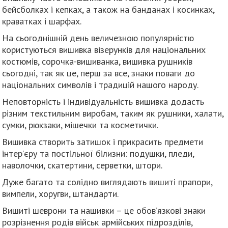
бейсболках і кепках, а також на банданах і косинках,
краватках і шарфах.
На сьогоднішній день величезною популярністю
користуються вишивка візерунків для національних
костюмів, сорочка-вишиванка, вишивка рушників
сьогодні, так як це, перш за все, знаки поваги до
національних символів і традицій нашого народу.
Неповторність і індивідуальність вишивка додасть
різним текстильним виробам, таким як рушники, халати,
сумки, рюкзаки, мішечки та косметички.
Вишивка створить затишок і прикрасить предмети
інтер’єру та постільної білизни: подушки, пледи,
наволочки, скатертини, серветки, штори.
Дуже багато та солідно виглядають вишиті прапори,
вимпели, хоругви, штандарти.
Вишиті шеврони та нашивки – це обов’язкові знаки
розрізнення родів військ армійських підрозділів,