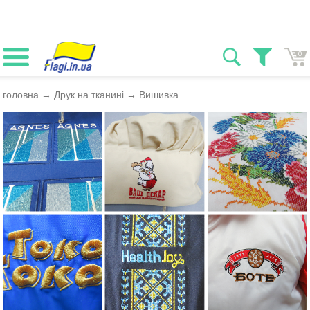
0
головна
→
Друк на тканині
→
Вишивка