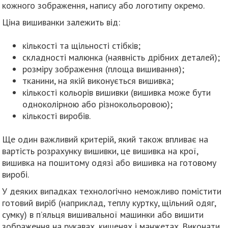
кожного зображення, напису або логотипу окремо.
Ціна вишиванки залежить від:
кількості та щільності стібків;
складності малюнка (наявність дрібних деталей);
розміру зображення (площа вишивання);
тканини, на якій виконується вишивка;
кількості кольорів вишивки (вишивка може бути
одноколірною або різнокольоровою);
кількості виробів.
Ще один важливий критерій, який також впливає на
вартість розрахунку вишивки, це вишивка на крої,
вишивка на пошитому одязі або вишивка на готовому
виробі.
У деяких випадках технологічно неможливо помістити
готовий виріб (наприклад, теплу куртку, щільний одяг,
сумку) в п’яльця вишивальної машинки або вишити
зображення на рукавах, кишенях і манжетах. Виконати