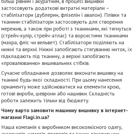
більш рівним і акуратним, в процесі вишивки
застосовують додаткові витратні матеріали –
стабілізатори (дублерин, флізелін і авалон). Плівки та
тканини-стабілізатори застосовують для створення
мережив, а також при роботі з тканинами, які тягнуться
(стрейч-кулір, стрейч-атлас) та ворсистими тканинами
(махра, фліс чи вельвет). Стабілізатори поділяють на
нижні та верхні. Нижні запобігають стягуванню ниток, їх
підкладають під тканину, а верхні запобігають
«провалюванню» вишивальних стібків.
Сучасне обладнання дозволяє виконати вишивку на
тканині будь-якої складності. При цьому нанесення
орнаменту може здійснюватися на елементи крою,
готові вироби, шеврони або нашивки. Складність
роботи залежить тільки від бюджету.
Чому варто замовити машинну вишивку в інтернет-
магазині Flagi.in.ua?
Наша компанія є виробником високоякісного одягу,
аксесуарів, наметів, прапорів та інших текстильних