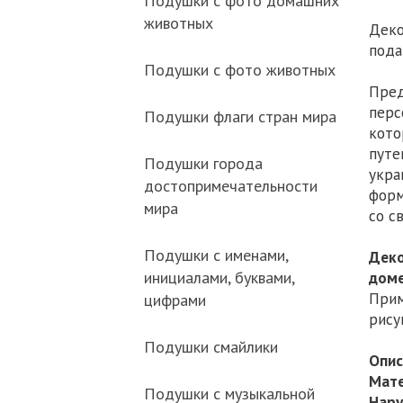
Подушки с фото домашних
животных
Деко
пода
Подушки с фото животных
Пред
перс
Подушки флаги стран мира
кото
путе
Подушки города
укра
достопримечательности
форм
мира
со с
Подушки с именами,
Деко
инициалами, буквами,
доме
Прим
цифрами
рису
Подушки смайлики
Опис
Мате
Подушки с музыкальной
Нару