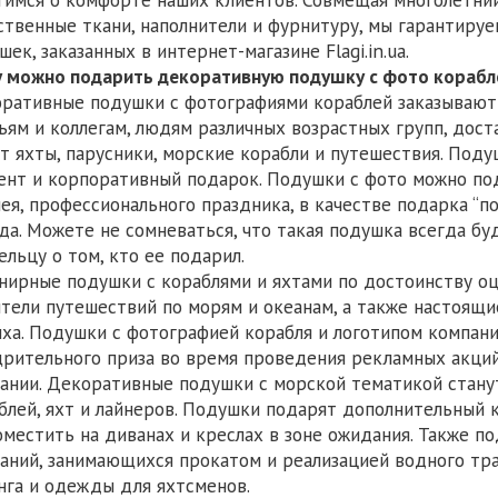
ственные ткани, наполнители и фурнитуру, мы гарантиру
шек, заказанных в интернет-магазине Flagi.in.ua.
 можно подарить декоративную подушку с фото корабл
ративные подушки с фотографиями кораблей заказывают 
ьям и коллегам, людям различных возрастных групп, дост
т яхты, парусники, морские корабли и путешествия. Под
ент и корпоративный подарок. Подушки с фото можно по
ея, профессионального праздника, в качестве подарка “по
да. Можете не сомневаться, что такая подушка всегда бу
ельцу о том, кто ее подарил.
нирные подушки с кораблями и яхтами по достоинству оц
тели путешествий по морям и океанам, а также настоящи
ха. Подушки с фотографией корабля и логотипом компани
рительного приза во время проведения рекламных акций, 
ании. Декоративные подушки с морской тематикой стан
блей, яхт и лайнеров. Подушки подарят дополнительный 
оместить на диванах и креслах в зоне ожидания. Также п
аний, занимающихся прокатом и реализацией водного тра
нга и одежды для яхтсменов.