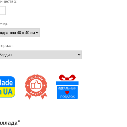
ичество:
мер:
ериал:
аллада"