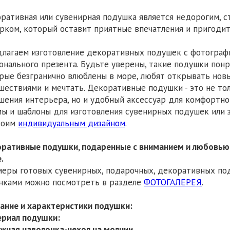
ративная или сувенирная подушка является недорогим, 
рком, который оставит приятные впечатления и пригодит
лагаем изготовление декоративных подушек с фотографи
онального презента. Будьте уверены, такие подушки понра
рые безгранично влюблены в море, любят открывать новы
шествиями и мечтать. Декоративные подушки - это не то
шения интерьера, но и удобный аксессуар для комфортн
ы и шаблоны для изготовления сувенирных подушек или
воим
индивидуальным дизайном
.
ративные подушки, подаренные с вниманием и любовью,
.
еры готовых сувенирных, подарочных, декоративных под
нками можно посмотреть в разделе
ФОТОГАЛЕРЕЯ
.
ание и характеристики подушки:
риал подушки:
жная наволочка-чехол на молнии.