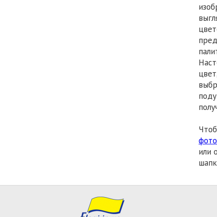
изоб
выгл
цвет
пред
пали
Наст
цвет
выбр
поду
полу
Чтоб
фото
или 
шапк