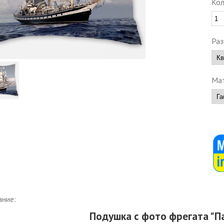
Кол
Раз
Мат
ание:
Подушка с фото фрегата "П