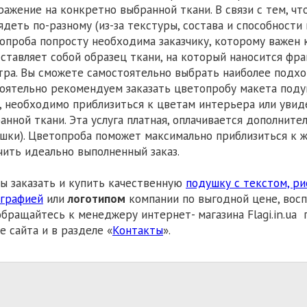
ражение на конкретно выбранной ткани. В связи с тем, чт
ядеть по-разному (из-за текстуры, состава и способности
опроба попросту необходима заказчику, которому важен 
ставляет собой образец ткани, на который наносится фр
тра. Вы сможете самостоятельно выбрать наиболее подх
оятельно рекомендуем заказать цветопробу макета поду
, необходимо приблизиться к цветам интерьера или увид
анной ткани. Эта услуга платная, оплачивается дополните
шки). Цветопроба поможет максимально приблизиться к
чить идеально выполненный заказ.
ы заказать и купить качественную
подушку с текстом, ри
графией
или
логотипом
компании по выгодной цене, восп
обращайтесь к менеджеру интернет- магазина Flagi.in.ua 
е сайта и в разделе «
Контакты
».