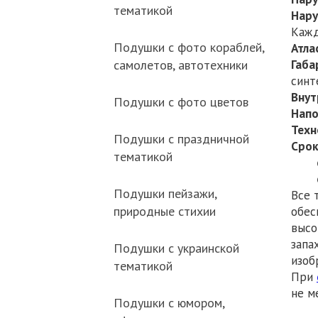
тематикой
Нару
Кажд
Подушки с фото кораблей,
Атла
Габа
самолетов, автотехники
синт
Внут
Подушки с фото цветов
Напо
Техн
Подушки с праздничной
Срок
тематикой
ста
сроч
Подушки пейзажи,
Все 
природные стихии
обес
высо
запа
Подушки с украинской
изоб
тематикой
При
не м
Подушки с юмором,