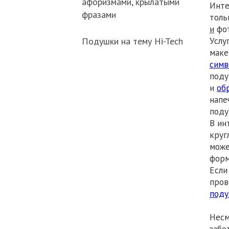
афоризмами, крылатыми
Инте
фразами
толь
и
фот
Услу
Подушки на тему Hi-Tech
маке
симв
под
и
об
напе
поду
В ин
круг
може
форм
Если
пров
под
Несм
забо