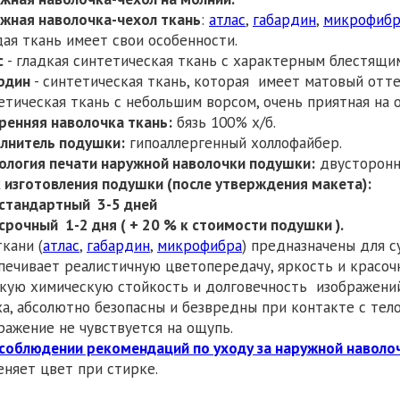
жная наволочка-чехол ткань
:
атлас
,
габардин
,
микрофибр
ая ткань имеет свои особенности.
с
- гладкая синтетическая ткань с характерным блестящи
рдин
- синтетическая ткань, которая имеет матовый отте
етическая ткань с небольшим ворсом, очень приятная на 
ренняя наволочка ткань:
бязь 100% х/б.
лнитель подушки:
гипоаллергенный холлофайбер.
ология печати наружной наволочки подушки:
двустороння
 изготовления подушки (после утверждения макета):
ндартный 3-5 дней
ный 1-2 дня ( + 20 % к стоимости подушки ).
ткани (
атлас
,
габардин
,
микрофибра
) предназначены для с
печивает реалистичную цветопередачу, яркость и красоч
кую химическую стойкость и долговечность изображений
ха, абсолютно безопасны и безвредны при контакте с тел
ражение не чувствуется на ощупь.
соблюдении рекомендаций по уходу за наружной наволо
еняет цвет при стирке.