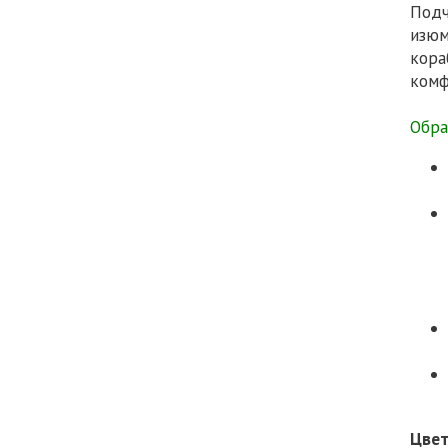
Подч
изюм
кора
комф
Обра
Цве