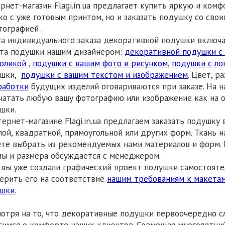
рнет-магазин Flagi.in.ua предлагает купить яркую и ко
ко с уже готовым принтом, но и заказать подушку со сво
ографией .
га индивидуального заказа декоративной подушки включа
та подушки нашим дизайнером:
декоративной подушки с
оликой
,
подушки с вашим фото и рисунком
,
подушки с ло
ушки,
подушки с вашим текстом и изображением
. Цвет, р
работки
будущих изделий оговариваются при заказе. На 
чатать любую вашу фотографию или изображение как на о
шки.
тернет-магазине Flagi.in.ua предлагаем заказать подушк
лой, квадратной, прямоугольной или других форм. Ткань 
те выбрать из рекомендуемых нами материалов и форм.
ы и размера обсуждается с менеджером.
 вы уже создали графический проект подушки самостояте
ерить его на соответствие
нашим требованиям к макета
ушки
.
отря на то, что декоративные подушки первоочередно с
тимся о комфорте наших клиентов. Совмещая многолетний