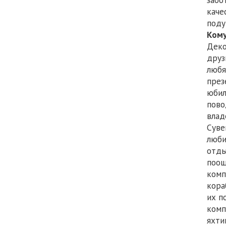
каче
поду
Кому
Деко
друз
любя
през
юбил
пово
влад
Суве
люби
отды
поощ
комп
кора
их п
комп
яхти