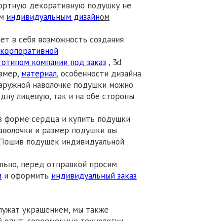
мфортную декоративную подушку не
им
индивидуальным дизайн
ом
ет в себя возможность создания
 корпоративной
готипом компании под заказ
, 3d
азмер,
материал
, особенности дизайна
наружной наволочке подушки можно
дну лицевую, так и на обе стороны
у в форме сердца и купить подушки
наволочки и размер подушки вы
 Пошив подушек индивидуальной
льно, перед отправкой просим
м
и оформить
индивидуальный заказ
лужат украшением, мы также
 опыт, современные технологии,