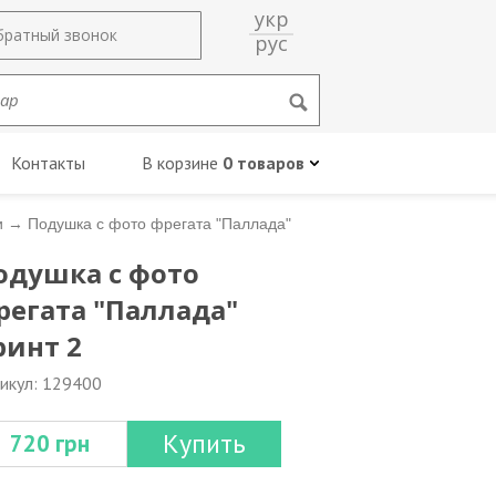
укр
братный звонок
рус
Контакты
В корзине
0 товаров
и
→
Подушка с фото фрегата "Паллада"
одушка с фото
регата "Паллада"
ринт 2
икул: 129400
Купить
720 грн