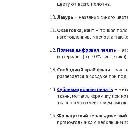
цвету от всего полотна.
Лазурь
– название синего цвета
Окантовка, кант
– тонкая поло
изготовлениивымпелов, а такж
Прямая цифровая печать
– эт
материалы (от 50% синтетики)
Свободный край флага
– часть
развевается в воздухе при под
Сублимационная печать
– мето
ткани, металл, керамику при к
ткань под воздействием высок
Французский геральдический
прямоугольника с небольшим за