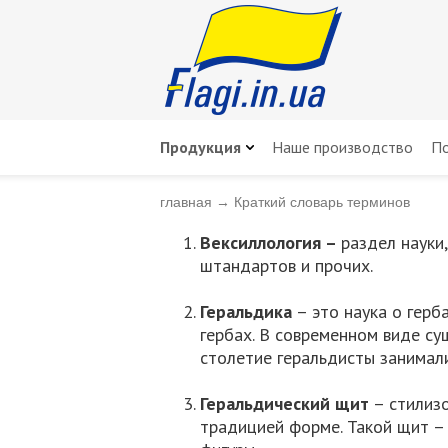
Продукция
Наше производство
По
главная
→
Краткий словарь терминов
Вексиллология –
раздел науки
штандартов и прочих.
Геральдика
– это наука о герб
гербах. В современном виде сущ
столетие геральдисты занимали
Геральдический щит
– стилизо
традицией форме. Такой щит – 