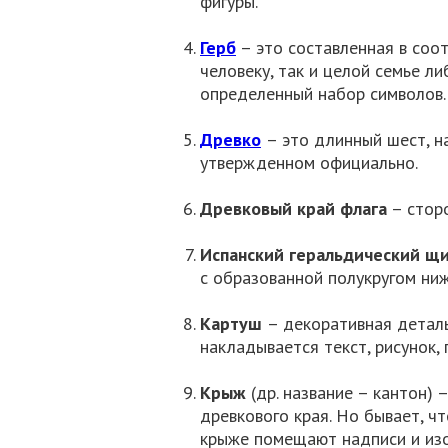
фигуры.
Герб
– это составленная в соо
человеку, так и целой семье ли
определенный набор символов.
Древко
– это длинный шест, н
утвержденном официально.
Древковый край флага
– сторо
Испанский геральдический щ
с образованной полукругом ниж
Картуш
– декоративная деталь
накладывается текст, рисунок,
Крыж
(др. название – кантон)
древкового края. Но бывает, чт
крыже помещают надписи и изо