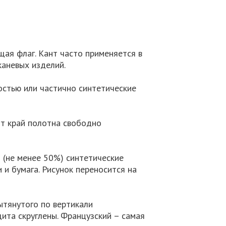
щая флаг. Кант часто применяется в
каневых изделий.
остью или частично синтетические
от край полотна свободно
 (не менее 50%) синтетические
 и бумага. Рисунок переносится на
ытянутого по вертикали
ита скруглены. Французский – самая