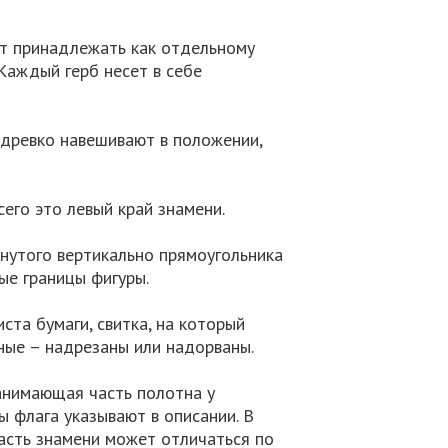
ет принадлежать как отдельному
 Каждый герб несет в себе
 древко навешивают в положении,
его это левый край знамени.
нутого вертикально прямоугольника
ые границы фигуры.
ста бумаги, свитка, на который
рные – надрезаны или надорваны.
занимающая часть полотна у
ы флага указывают в описании. В
асть знамени может отличаться по