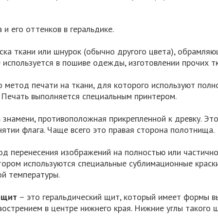
 и его оттенков в геральдике.
ска ткани или шнурок (обычно другого цвета), обрамляю
е используется в пошиве одежды, изготовлении прочих т
о метод печати на ткани, для которого используют полн
. Печать выполняется специальным принтером.
 знамени, противоположная прикрепленной к древку. Эт
нятии флага. Чаще всего это правая сторона полотнища.
д перенесения изображений на полностью или частично
отором используются специальные сублимационные краски
ой температуры.
 щит
– это геральдический щит, который имеет формы в
острением в центре нижнего края. Нижние углы такого щ