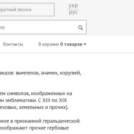
укр
братный звонок
рус
Контакты
В корзине
0 товаров
идов: вымпелов, знамен, хоругвей,
ием символов, изображенных на
н эмблематики. С XIII по XIX
еховых, земельных и прочих).
ное в признанной геральдической
) изображают прочие гербовые