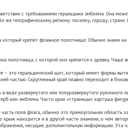
тветствии с требованиями геральдики эмблема. Она мож
бо же географическому региону: поселку, городу, стране.
а который крепят флажное полотнище. Обычно знамя на
на полотнища, с которой оно крепится к древку. Чаще вс
ит
– это геральдический щит, который имеет формы вытя
ней частью. Скругленный край плавно переходит в боков
 в виде развернутого или полуразвернутого рулонного ли
 герб или эмблема. Часто края «страницы» картуша фигу
 – часть поля флага, обычно это прямоугольная область 
о крыж находится и в другой части знамени, о чем автор
бражения, несущие дополнительную информацию. Эта ч