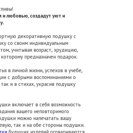
тливы!
 и любовью, создадут уют и
у.
мфортную декоративную подушку с
шку со своим индивидуальным
том, учитывая возраст, эрудицию,
, которому предназначен подарок.
я в личной жизни, успехов в учебе,
ции с добрыми воспоминаниями о
 так и в стихах, украсив подушку
ушки включает в себя возможность
оздания вашего неповторимого
одушки можно напечатать вашу
евую, так и на обе стороны подушки.
тки
будущих изделий оговариваются