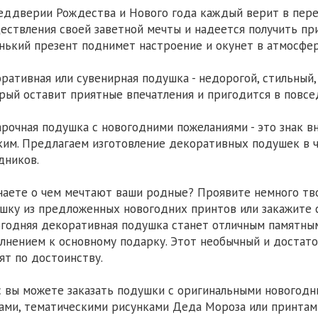
еддверии Рождества и Нового года каждый верит в пер
ествления своей заветной мечты и надеется получить п
нький презент поднимет настроение и окунет в атмосфер
ративная или сувенирная подушка - недорогой, стильный,
рый оставит приятные впечатления и пригодится в повсе
рочная подушка с новогодними пожеланиями - это знак в
ким. Предлагаем изготовление декоративных подушек в 
дников.
наете о чем мечтают ваши родные? Проявите немного тв
шку из предложенных новогодних принтов или закажите 
годняя декоративная подушка станет отличным памятны
лнением к основному подарку. Этот необычный и достат
ят по достоинству.
с вы можете заказать подушки с оригинальными новогод
ами, тематическими рисунками Деда Мороза или принтам