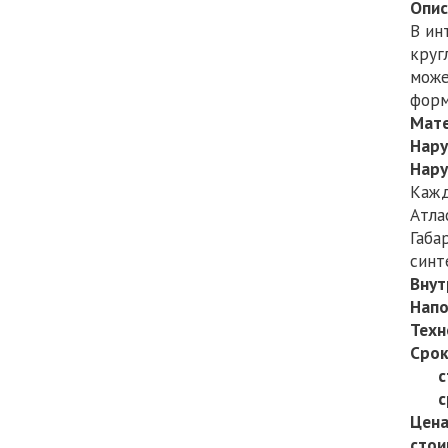
Опис
В ин
круг
може
форм
Мате
Нару
Нару
Кажд
Атла
Габа
синт
Внут
Напо
Техн
Срок
ста
сроч
Цена
стои