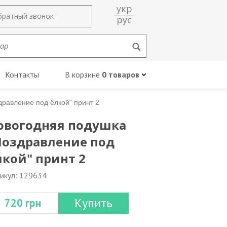
укр
братный звонок
рус
Контакты
В корзине
0 товаров
равление под ёлкой" принт 2
овогодняя подушка
Поздравление под
лкой" принт 2
икул: 129634
Купить
720 грн