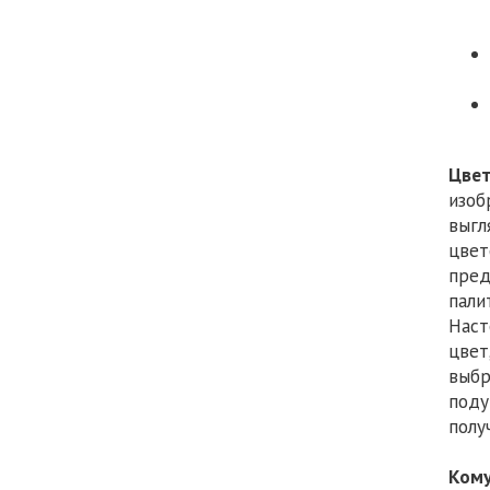
Цве
изоб
выгл
цвет
пред
пали
Наст
цвет
выбр
поду
полу
Кому