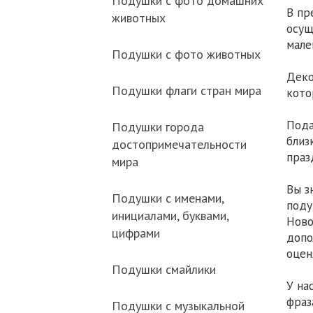
Подушки с фото домашних
В пр
животных
осущ
мале
Подушки с фото животных
Деко
Подушки флаги стран мира
кото
Пода
Подушки города
близ
достопримечательности
праз
мира
Вы з
Подушки с именами,
поду
инициалами, буквами,
Ново
цифрами
допо
оцен
Подушки смайлики
У на
фраз
Подушки с музыкальной