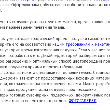
заказе.Оформляя заказ, обязательно выберите ткань из к
л.
мость подушки указана с учетом макета, предоставленног
ими
параметрами печати на ткани
.
 вы уже создали графический проект подушки самостояте
ерить его на соответствие
нашим требованиям к макета
та ускорит время изготовления подушки. Если у вас нет г
жет разработать его. Дизайнер, который разбирается в т
ое разрешение и оптимальный способ цветопередачи при 
шки получатся яркими и презентабельными.
га создания макета оплачивается дополнительно. Стоимо
джером и зависит от предоставленных исходных материа
ени, потраченного на изготовление макета. Макет разраб
т тираж продукции: одна подушка либо несколько.
еры готовых сувенирных, подарочных, декоративных под
нками можно посмотреть в разделе
ФОТОГАЛЕРЕЯ
.