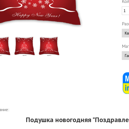
Кол
Раз
Мат
ание:
Подушка новогодняя "Поздравле