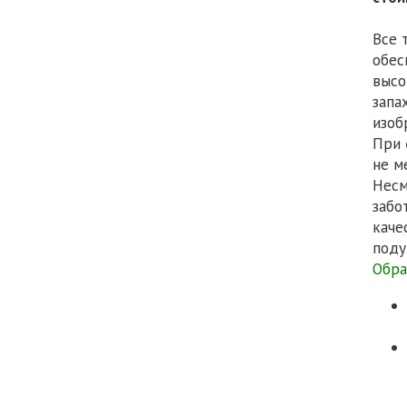
Все 
обес
высо
запа
изоб
При
не м
Несм
забо
каче
поду
Обра