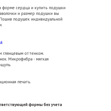
у в форме сердца и купить подушки
наволочки и размер подушки вы
 Пошив подушек индивидуальной
м.
а
.
им глянцевым оттенком.
нок. Микрофибра - мягкая
ощупь.
ционная печать.
оответствующей формы без учета