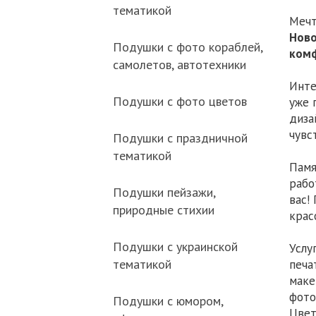
тематикой
Мечт
Ново
Подушки с фото кораблей,
комф
самолетов, автотехники
Инте
Подушки с фото цветов
уже 
диза
чувс
Подушки с праздничной
тематикой
Памя
рабо
Подушки пейзажи,
вас!
природные стихии
крас
Подушки с украинской
Услу
тематикой
печа
маке
фото
Подушки с юмором,
Цвет