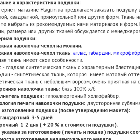
ание и характеристики подушки:
тернет-магазине Flagi.in.ua предлагаем заказать подушк
лой, квадратной, прямоугольной или других форм. Ткань 
те выбрать из рекомендуемых нами материалов и форм.
ы, размера или других тканей обсуждается с менеджеро
риал подушки:
жная наволочка-чехол на молнии.
жная наволочка-чехол ткань
:
атлас
,
габардин
,
микрофибр
ая ткань имеет свои особенности.
с - гладкая синтетическая ткань с характерным блестящ
рдин - синтетическая ткань, которая имеет матовый отте
етическая ткань с небольшим ворсом, очень приятная на 
ренняя наволочка ткань:
бязь 100% х/б.
лнитель подушки:
гипоаллергенный холлофайбер.
ология печати наволочки подушки:
двусторонняя сублима
 изготовления подушки (после утверждения макета):
ндартный 3-5 дней
ный 1-2 дня ( + 20 % к стоимости подушки ).
 указана за изготовление ( печать и пошив ) подушки с
мости изготовления индивидуального макета.