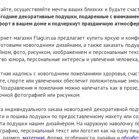
айте, осуществляйте мечты ваших близких и будьте счас
годние декоративные подушки, подаренные с вниманием
орт в вашем доме и подчеркнут праздничную атмосфер
рнет-магазин Flagi.in.ua предлагает купить яркую и ко
готовыми новогодними дизайнами, а также заказать поду
йном, фото, рисунком, изображением и персональным текс
тво юмора, персональные интересы и увлечения человека
тная надпись с новогодними пожеланиями здоровья, счасть
те, спорте или увлечениях обеспечит положительные эмо
 Поздравления и пожелания можно напечатать как в прозе,
очной фотографией или рисунком.
га индивидуального заказа новогодней декоративной под
ти и пошива подушки по предоставленному макету или с
та подушки нашим дизайнером. На наружную наволочку п
графию, персональный текст или логотип как на одну лиц
, размер,
материал
, форма, особенности дизайна и
обрабо