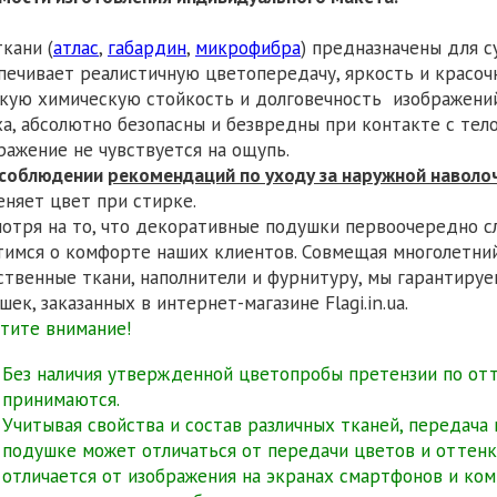
ткани (
атлас
,
габардин
,
микрофибра
) предназначены для с
печивает реалистичную цветопередачу, яркость и красоч
кую химическую стойкость и долговечность изображений
ха, абсолютно безопасны и безвредны при контакте с тел
ражение не чувствуется на ощупь.
соблюдении
рекомендаций по уходу за наружной наволо
еняет цвет при стирке.
отря на то, что декоративные подушки первоочередно с
тимся о комфорте наших клиентов. Совмещая многолетний
ственные ткани, наполнители и фурнитуру, мы гарантиру
шек, заказанных в интернет-магазине Flagi.in.ua.
тите внимание!
Без наличия утвержденной цветопробы претензии по от
принимаются.
Учитывая свойства и состав различных тканей, передача
подушке может отличаться от передачи цветов и оттенко
отличается от изображения на экранах смартфонов и ко