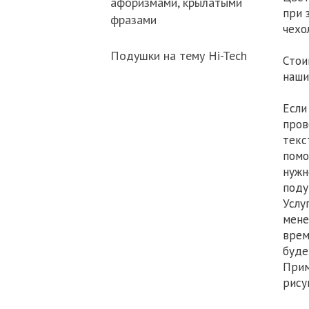
афоризмами, крылатыми
при 
фразами
чехо
Подушки на тему Hi-Tech
Стои
наш
Если
пров
текс
помо
нужн
поду
Услу
мене
врем
буде
Прим
рису