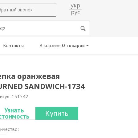
укр
братный звонок
рус
Контакты
В корзине
0 товаров
епка оранжевая
URNED SANDWICH-1734
икул: 131542
Узнать
Купить
стоимость
ичество: