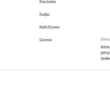
Банданы
Бафы
Бейсболки
Опис
Шапки
Кепк
регу
грав