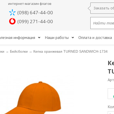
интернет-магазин флагов
Заказать о
(098) 647-44-00
(099) 271-44-00
лезная информация
Наши работы
Оплата и доставка
пки
→
Бейсболки
→
Кепка оранжевая TURNED SANDWICH-1734
К
T
Арт
Кол