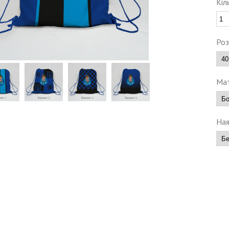
Кіл
Роз
Мат
Ная