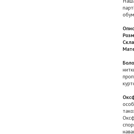
Наша
парт
обум
Опис
Розм
Скла
Мате
Боло
нитк
проп
курт
Окс
особ
тако
Оксф
спор
нава