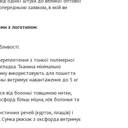
ід однієї штуки до великої оптової
опередньою заявкою, в якій ви
рми з логотипом
:
бливості.
ереплетення з тонкої полімерної
агладка. Тканина мінімально
канину використовують для пошиття
лоньї витримує навантаження до 5 кг
ся від болоньї товщиною нитки,
оксфорд більш міцна, ніж болонья та
тичних речей (курток, плащів) і
2. Сумка рюкзак з оксфорда витримує