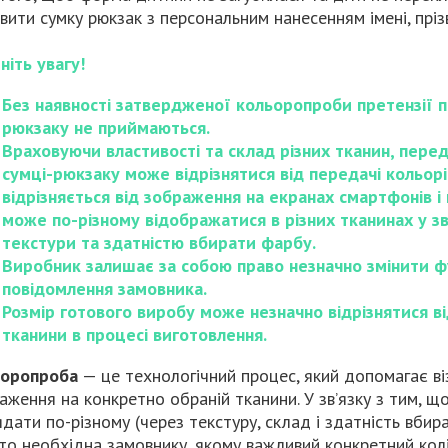
вити сумку рюкзак з персональним нанесенням імені, пріз
ніть увагу!
Без наявності затвердженої кольоропроби претензії по
рюкзаку не приймаються.
Враховуючи властивості та склад різних тканин, передач
сумці-рюкзаку може відрізнятися від передачі кольорів і
відрізняється від зображення на екранах смартфонів і
може по-різному відображатися в різних тканинах у зв
текстури та здатністю вбирати фарбу.
Виробник залишає за собою право незначно змінити ф
повідомлення замовника.
Розмір готового виробу може незначно відрізнятися ві
тканини в процесі виготовлення.
ьоропроба
— це технологічний процес, який допомагає віз
аження на конкретно обраній тканини. У зв’язку з тим, щ
ядати по-різному (через текстуру, склад і здатність вби
то необхідна замовнику, якому важливий конкретний кол