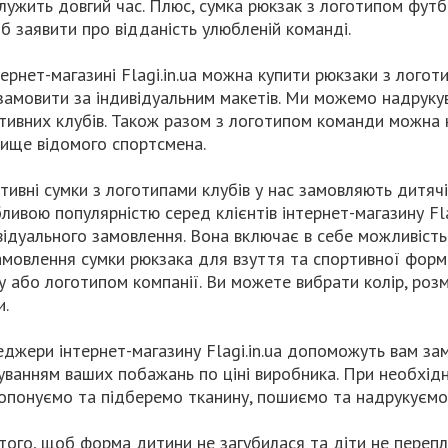
лужить довгий час. Плюс, сумка рюкзак з логотипом футб
іб заявити про відданість улюбленій команді.
тернет-магазині Flagi.in.ua можна купити рюкзаки з логот
замовити за індивідуальним макетів. Ми можемо надрукув
тивних клубів. Також разом з логотипом команди можна н
вище відомого спортсмена.
тивні сумки з логотипами клубів у нас замовляють дитячі
ливою популярністю серед клієнтів інтернет-магазину Fla
відуального замовлення. Вона включає в себе можливіст
амовлення сумки рюкзака для взуття та спортивної форм
у або логотипом компанії. Ви можете вибрати колір, розм
и.
джери інтернет-магазину Flagi.in.ua допоможуть вам за
уванням ваших побажань по ціні виробника. При необхідн
опонуємо та підберемо тканину, пошиємо та надрукуємо
того, щоб форма дитини не загубилася та діти не перепл