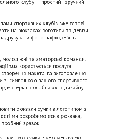
ольного клубу — простий і зручний
ипами спортивних клубів вже готові
ати на рюкзаках логотипи та девізи
адрукувати фотографію, ім’я та
, молодіжні та аматорські команди.
gi.in.ua користується послуга
ь створення макета та виготовлення
и зі символікою вашого спортивного
ір, матеріал і особливості дизайну
мовити рюкзаки сумки з логотипом з
ості ми розробимо ескіз рюкзака,
 пробний зразок.
утали свої сумки, - рекомендуємо