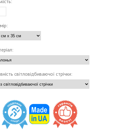
ькість:
мір:
еріал:
вність світловідбиваючої стрічки: