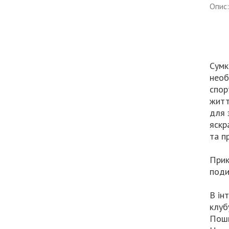
Опис:
Сумк
необ
спор
житт
для 
яскр
та п
Прик
поди
В ін
клуб
Поши