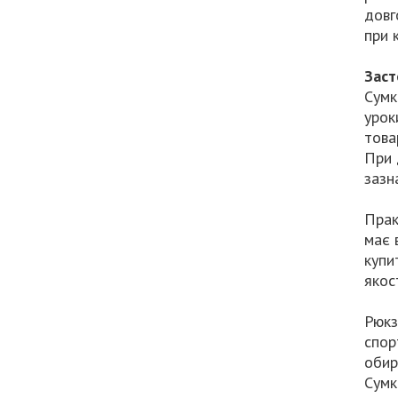
довг
при 
Заст
Сумк
урок
товар
При 
зазн
Прак
має 
купи
якос
Рюкз
спор
обир
Сумк