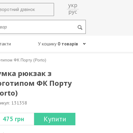
укр
воротний дзвінок
рус
такти
У кошику
0 товарів
отипом ФК Порту (Porto)
умка рюкзак з
оготипом ФК Порту
orto)
икул: 131358
Купити
475 грн