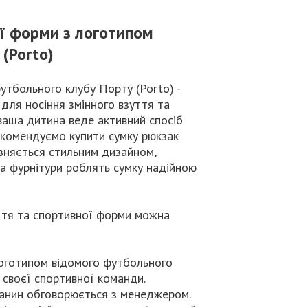
ої форми з логотипом
(Porto)
утбольного клубу Порту (Porto) -
для носіння змінного взуття та
ваша дитина веде активний спосіб
рекомендуємо купити сумку рюкзак
ізняється стильним дизайном,
 та фурнітури роблять сумку надійною
ття та спортивної форми можна
 логотипом відомого футбольного
 своєї спортивної команди.
канин обговорюється з менеджером.