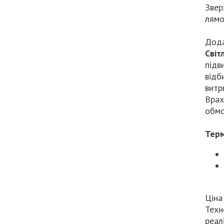
Звер
лямо
Дода
Світ
підв
відб
витр
Врах
обмо
Терм
Ціна
Техн
реал