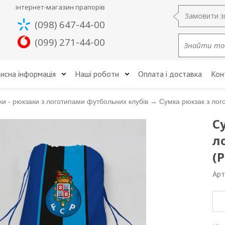
інтернет-магазин прапорів
Замовити з
(098) 647-44-00
(099) 271-44-00
исна інформація
Наші роботи
Оплата і доставка
Кон
и - рюкзаки з логотипами футбольних клубів
→
Сумка рюкзак з лог
С
л
(P
Арт