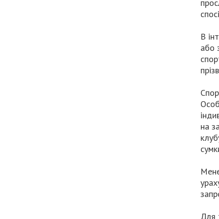
прос
спос
В ін
або 
спор
пріз
Спор
Особ
інди
на з
клуб
сумк
Мене
урах
запр
Для 