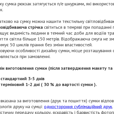
ху сумка рюкзак затягується п/е шнурками, які використов
к.
тково на сумку можна нашити текстильну світловідбиваюч
ловідбиваюча стрічка
світиться в темряві при попаданні 
ищує видимість людини в темний час доби для водіїв тра
иття світла більше 150 метрів. Відображаюча смуга не зм
имує 50 циклів прання без зміни властивостей.
овуючи особливості дизайну сумки, місце розташування с
вляється при замовленні.
ін виготовлення сумки (після затвердження макету та 
стандартний 3-5 днів
терміновий 1-2 дні ( 30 % до вартості сумки ).
 вказана за виготовлення (друк та пошиття) сумки відпов
ологія друку на сумці:
одностороння сублімаційний друк
.
істичну передачу кольору, яскравість і барвистість фотогра