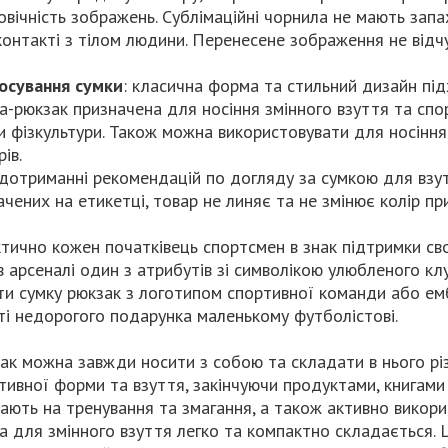
овічність зображень. Сублімаційні чорнила не мають запа
контакті з тілом людини. Перенесене зображення не відч
осування сумки
: класична форма та стильний дизайн під
а-рюкзак призначена для носіння змінного взуття та спо
и фізкультури. Також можна використовувати для носіння
ів.
дотриманні рекомендацій по догляду за сумкою для взут
ачених на етикетці, товар не линяє та не змінює колір при
тично кожен початківець спортсмен в знак підтримки с
в арсеналі один з атрибутів зі символікою улюбленого к
ти сумку рюкзак з логотипом спортивної команди або ем
ті недорогого подарунка маленькому футболістові.
ак можна завжди носити з собою та складати в нього рі
тивної форми та взуття, закінчуючи продуктами, книгами
ають на тренування та змагання, а також активно викор
а для змінного взуття легко та компактно складається. 