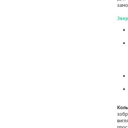
замо
Звер
Кол
зобр
вигл
прос