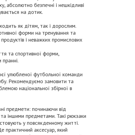
ху, абсолютно безпечні і нешкідливі
увається на дотик.
ходить як дітям, так і дорослим.
ртивної форми на тренування та
 продуктів і неважких промислових
тя та спортивної форми,
 пранні.
воєї улюбленої футбольної команди
лубу. Рекомендуємо замовити та
блемою національної збірної в
зні предмети: починаючи від
 та іншими предметами. Такі рюкзаки
истовують у повсякденному житті.
Це практичний аксесуар, який