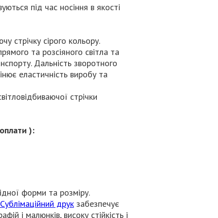
уються під час носіння в якості
у стрічку сірого кольору.
прямого та розсіяного світла та
нспорту. Дальність зворотного
інює еластичність виробу та
вітловідбиваючої стрічки
оплати ):
ідної форми та розміру.
Сублімаційний друк
забезпечує
фій і малюнків, високу стійкість і