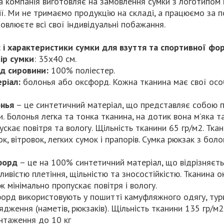
 компанія виготовляє на замовлення сумки з логотипом в
ії. Ми не тримаємо продукцію на складі, а працюємо за п
овлюєте всі свої індивідуальні побажання.
 і характеристики сумки для взуття та спортивної фо
ір сумки
: 35х40 см.
д сировини:
100% поліестер.
ріал:
болонья або оксфорд. Кожна тканина має свої осо
нья
– це синтетичний матеріал, що представляє собою п
и. Болонья легка та тонка тканина, на дотик вона м’яка т
ускає повітря та вологу. Щільність тканини 65 гр/м2. Т
ок, вітровок, легких сумок і прапорів. Сумка рюкзак з бо
форд
– це на 100% синтетичний матеріал, що відрізняєть
ливістю плетіння, щільністю та зносостійкістю. Тканина 
ж мінімально пропускає повітря і вологу.
орд використовують у пошитті камуфляжного одягу, турис
ядження (наметів, рюкзаків). Щільність тканини 135 гр/м
нтаження до 10 кг