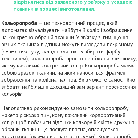
відрізнятися від заявленого у зв’язку з усадкою
тканини в процесі виготовлення.
Кольоропроба
— це технологічний процес, який
допомагає візуалізувати майбутній колір і зображення
на конкретно обраній тканини. У зв’язку з тим, що на
різних тканинах відтінки можуть виглядати по-різному
(через текстуру, склад і здатність вбирати фарбу
текстилем), кольоропроба просто необхідна замовнику,
якому важливий конкретний колір. Кольоропроба являє
собою зразок тканини, на який наноситься фрагмент
зображення та колірна палітра. Ви зможете самостійно
вибрати найбільш підходящий вам варіант перенесення
кольорів.
Наполегливо рекомендуємо замовити кольоропробу
макета рюкзака тим, кому важливий корпоративний
колір, щоб побачити відтінки кольору й якість друку на
обраній тканині. Ця послуга платна, оплачується
додатково (окремо від вартості сумки). Кольоропроба