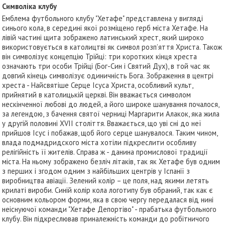
Символіка клубу
Емблема футбольного клубу "Хетафе" представлена у вигляді
синього кола, в середині якої розміщено герб міста Хетафе. На
лівій частині щита зображено латинський хрест, який широко
використовується в католицтві як символ розп’яття Христа. Також
він символізує концепцію Трійці: три коротких кінця хреста
означають три особи Трійці (Бог-Син і Святий Дух), в той час як
довгий кінець символізує одиничність Бога. Зображення в центрі
хреста - Найсвятіше Серце Ісуса Христа, особливий культ,
прийнятий в католицькій церкві. Він вважається символом
нескінченної любові до людей, а його широке шанування почалося,
за легендою, з бачення святої черниці Маргарити Алакок, яка жила
у другій половині XVII століття. Вважається, що уві сні до неї
прийшов Ісус і побажав, щоб його серце шанувалося. Таким чином,
влада подмадридского міста хотіли підкреслити особливу
релігійність її жителів. Справа ж - данина промислової традиції
міста. На ньому зображено безліч літаків, так як Хетафе був одним
з перших і згодом одним з найбільших центрів у Іспанії з
виробництва авіації. Зелений колір – це поля, над якими летять
крилаті вироби. Синій колір кола логотипу був обраний, так как є
основним кольором форми, яка в свою чергу передалася від нині
неіснуючої команди "Хетафе Депортіво" - прабатька футбольного
клубу. Він підкреслював приналежність команди до робітничого