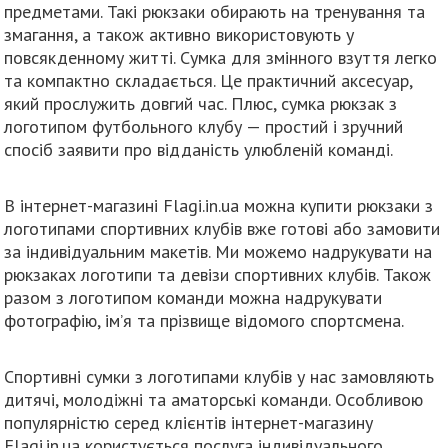
предметами. Такі рюкзаки обирають на тренування та
змагання, а також активно використовують у
повсякденному житті. Сумка для змінного взуття легко
та компактно складається. Це практичний аксесуар,
який прослужить довгий час. Плюс, сумка рюкзак з
логотипом футбольного клубу — простий і зручний
спосіб заявити про відданість улюбленій команді.
В інтернет-магазині Flagi.in.ua можна купити рюкзаки з
логотипами спортивних клубів вже готові або замовити
за індивідуальним макетів. Ми можемо надрукувати на
рюкзаках логотипи та девізи спортивних клубів. Також
разом з логотипом команди можна надрукувати
фотографію, ім’я та прізвище відомого спортсмена.
Спортивні сумки з логотипами клубів у нас замовляють
дитячі, молодіжні та аматорські команди. Особливою
популярністю серед клієнтів інтернет-магазину
Flagi.in.ua користується послуга індивідуального