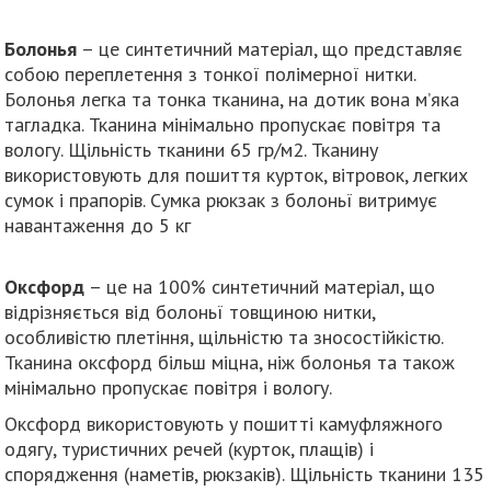
Болонья
– це синтетичний матеріал, що представляє
собою переплетення з тонкої полімерної нитки.
Болонья легка та тонка тканина, на дотик вона м’яка
тагладка. Тканина мінімально пропускає повітря та
вологу. Щільність тканини 65 гр/м2. Тканину
використовують для пошиття курток, вітровок, легких
сумок і прапорів. Сумка рюкзак з болоньї витримує
навантаження до 5 кг
Оксфорд
– це на 100% синтетичний матеріал, що
відрізняється від болоньї товщиною нитки,
особливістю плетіння, щільністю та зносостійкістю.
Тканина оксфорд більш міцна, ніж болонья та також
мінімально пропускає повітря і вологу.
Оксфорд використовують у пошитті камуфляжного
одягу, туристичних речей (курток, плащів) і
спорядження (наметів, рюкзаків). Щільність тканини 135