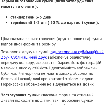
Термін виготовлення сумки (після затвердження
макету та оплати ):
стандартний 3-5 днів
терміновий 1-2 дні ( 30 % до вартості сумки ).
Ціна вказана за виготовлення (друк та пошиття) сумки
відповідної форми та розміру.
Технологія друку на сумці:
одностороння сублімаційний
друк
.
Сублімаційний друк
забезпечує реалістичну
передачу кольору, яскравість і барвистість фотографій і
малюнків, високу стійкість і довговічність зображень.
Сублімаційні чорнила не мають запаху, абсолютно
безпечні і нешкідливі при контакті з тілом людини.
Перенесене зображення не відчувається на дотик.
Застосування сумки
: класична форма та стильний
дизайн підходить як дітям, так і дорослим. Сумка-