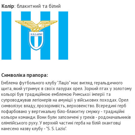
Колір
: блакитний та білий
Символіка прапора:
Емблема футбольного клубу "Лаціо" має вигляд геральдичного
щита, який утримує в своїх пазурах орел. Зоркий птах у золотому
кольорі був традиційною емблемою Римської імперії та
супроводжував легіонерів на амуніції у військових походах. Орел
символізує владу, прозорливість, верховенство. Всередині герб
пофарбовано у вертикальну біло-блакитну смужку - традиційні
кольори команди. Вони були запозичені у греків - родоначальників
олімпійського руху. У верхній частині герба на білій окантовці
нанесено назву клубу - "S. S. Lazio".