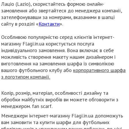
Лаціо (Lazio), скористайтесь формою онлайн-
замовлення або звертайтеся до менеджера компанії,
зателефонувавши за номерами, вказаними в шапці
сайту в розділі «
Контакти
».
Особливою популярністю серед клієнтів інтернет-
магазину Flagi.in.ua користується послуга
індивідуального замовлення. Вона включає в себе
можливість створення макету нашим дизайнером і
виготовлення на замовлення шарфа із символікою
вашого футбольного клубу або
корпоративного шарфа
з логотипом компанії.
Колір, розмір, матеріал, особливості дизайну та
обробки майбутніх виробів ви можете обговорити з
менеджером. fan scarf.
Менеджери інтернет-магазину Flagi.in.ua допоможуть
вам замовити та купити шарфи для футбольних
вболівальників з урахуванням ваших побажань по ціні