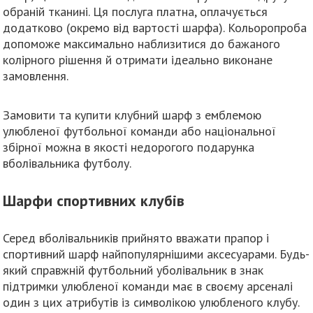
обраній тканині. Ця послуга платна, оплачується
додатково (окремо від вартості шарфа). Кольоропроба
допоможе максимально наблизитися до бажаного
колірного рішення й отримати ідеально виконане
замовлення.
Замовити та купити клубний шарф з емблемою
улюбленої футбольної команди або національної
збірної можна в якості недорогого подарунка
вболівальника футболу.
Шарфи спортивних клубів
Серед вболівальників прийнято вважати прапор і
спортивний шарф найпопулярнішими аксесуарами. Будь-
який справжній футбольний уболівальник в знак
підтримки улюбленої команди має в своєму арсеналі
один з цих атрибутів із символікою улюбленого клубу.