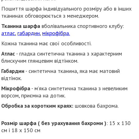
Пошиття шарфа індивідуального розміру або в інших
тканинах обговорюється з менеджером.
Тканина шарфа
вболівальника спортивного клубу:
атлас
,
габардин
,
мікрофібра.
Кожна тканина має свої особливості.
Атлас
- гладка синтетична тканина з характерним
блискучим глянцевим відтінком.
Габардин
- синтетична тканина, яка має матовий
відтінок.
Мікрофібра
- м’яка синтетична тканина з невеликим
ворсом, приємна на дотик.
Обробка за коротким краях:
шовкова бахрома.
Розмір шарфа ( без урахування бахроми )
: 15 х 130
см і 18 х 150 см