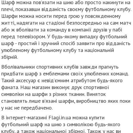
Шарф можна пов’язати на шию або просто накинути на
плечі, показавши відданість своєму футбольному клубу.
Шарфи можна носити перед грою у повсякденному
житті, надягати на стадіоні безпосередньо на сам матч
або ж вболівати за команду в компанії друзів у пабі
перед телевізором. У будь-якому випадку футбольний
шарф - простий і зручний спосіб заявити про відданість
улюбленому футбольному клубу та національній
збірній.
Вболівальники спортивних клубів завжди прагнуть
придбати шарф з емблемами своїх улюблених команд.
Такий аксесуар є невід’ємним атрибутом будь-якого
фаната. Наш магазин виконує друк спортивної
символіки на шарфи з різних тканин. Виняток
становлять лише в’язані шарфи, виробництво яких поки
у нас не передбачено.
В інтернет-магазині Flagi.in.ua можна купити
футбольний шарф на шию з символікою будь-якого
клубу, а також національної збірної. Також у нас ви