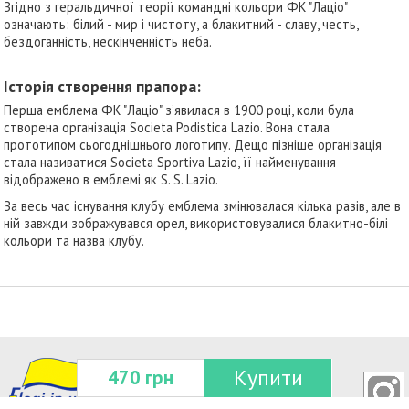
Згідно з геральдичної теорії командні кольори ФК "Лаціо"
означають: білий - мир і чистоту, а блакитний - славу, честь,
бездоганність, нескінченність неба.
Історія створення прапора:
Перша емблема ФК "Лаціо" з’явилася в 1900 році, коли була
створена організація Societa Podistica Lazio. Вона стала
прототипом сьогоднішнього логотипу. Дещо пізніше організація
стала називатися Societa Sportiva Lazio, її найменування
відображено в емблемі як S. S. Lazio.
За весь час існування клубу емблема змінювалася кілька разів, але в
ній завжди зображувався орел, використовувалися блакитно-білі
кольори та назва клубу.
Купити
470 грн