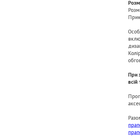
Розм
Розм
Прик
Особ
вклю
диза
Колі
обго
При 
всій
Проп
аксе
Разо
прап
прап