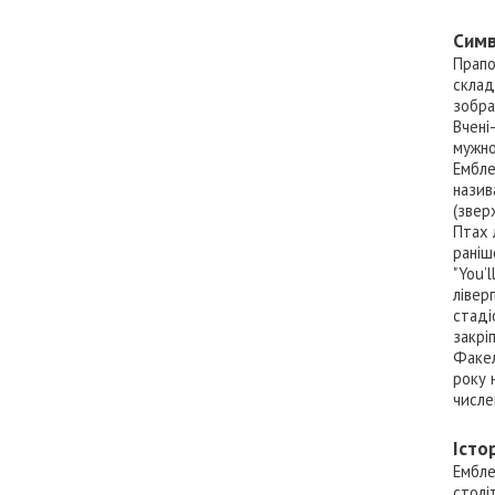
Симв
Прапо
склад
зобра
Вчені
мужно
Ембле
назив
(звер
Птах 
раніш
"You’
лівер
стаді
закрі
Факел
року 
числе
Істо
Ембле
столі