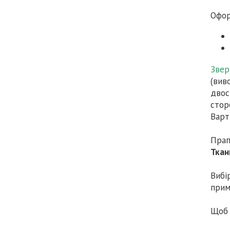
Офор
Звер
(вив
двос
стор
Варт
Прап
Ткан
Вибі
прим
Щоб 