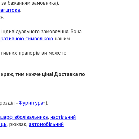
й за бажанням замовника).
лагштока
.
я
».
індивідуального замовлення. Вона
оративною символікою
нашим
ативних прапорів ви можете
ираж, тим нижче ціна! Доставка по
розділ «
Фурнітура
»).
шарф вболівальника
,
настільний
ець
, рюкзак,
автомобільний