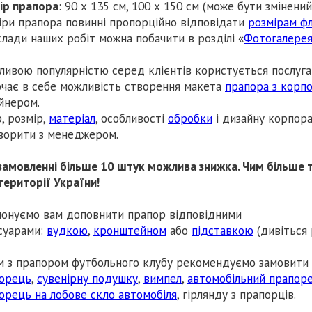
ір прапора
: 90 х 135 см, 100 х 150 см (може бути змінени
іри прапора повинні пропорційно відповідати
розмірам ф
лади наших робіт можна побачити в розділі «
Фотогалере
ливою популярністю серед клієнтів користується послуга 
чає в себе можливість створення макета
прапора з корп
йнером.
р, розмір,
матеріал
, особливості
обробки
і дизайну корпор
ворити з менеджером.
замовленні більше 10 штук можлива знижка. Чим більше т
 території України!
онуємо вам доповнити прапор відповідними
суарами:
вудкою
,
кронштейном
або
підставкою
(дивіться 
м з прапором футбольного клубу рекомендуємо замовити
орець
,
сувенірну подушку
,
вимпел
,
автомобільний прапор
орець на лобове скло автомобіля
, гірлянду з прапорців.