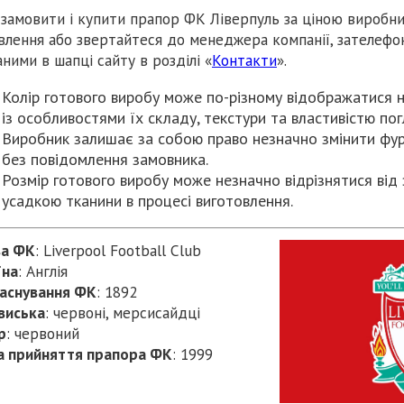
замовити і купити прапор ФК Ліверпуль за ціною виробн
влення або звертайтеся до менеджера компанії, зателефо
аними в шапці сайту в розділі «
Контакти
».
Колір готового виробу може по-різному відображатися на
із особливостями їх складу, текстури та властивістю по
Виробник залишає за собою право незначно змінити фур
без повідомлення замовника.
Розмір готового виробу може незначно відрізнятися від з
усадкою тканини в процесі виготовлення.
ва
ФК
: Liverpool Football Club
їна
: Англія
аснування
ФК
: 1892
виська
: червоні, мерсисайдці
р
: червоний
а прийняття прапора ФК
: 1999