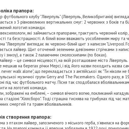
оліка прапора:
р футбольного клубу "Ліверпуль" (Ліверпуль, Великобританія) вигляд
ається з 3 рівновеликих вертикальних смуг: 2 червоних з боків та б
жений логотип команди.
-вексиллологи, які займаються прапорами, трактують червоний колір, 
сті та безстрашності. А білий вони вважають уособленням миру та ч
ма "Ліверпуля" виглядає як червоно-білий щит з написом "Liverpool Fo
ається лайвер. Щит оточений зеленими девізними стрічками з написами
ху і знизу), а також 2 палаючими смолоскипами (по боках).
лайвер – це символ місцевості, на якій розташоване місто Ліверпул
е мешкав на берегах річки Мерсі, і від його назви походить назва са
ll never walk alone", що перекладається з англійської як "Ти ніколи не
пульської музичної групи Gerry and The Pacemakers. Одного разу, в 1
оні під час футбольного матчу. Пісня так сподобалася вболівальникам
пити на логотипі команди.
и, зображені на емблемі, – символ вічного вогню, покликаний нагадув
на стадіоні "Хіллсборо". Тоді страшна тиснява на трибунах під час мат
нних смертей та травм вболівальників.
рія створення прапора:
ма з птахом лайвер, запозиченого з міського герба, з’явилася на форм
ття. На прапорі команди її вперше зобразили в 1922 році, приурочив