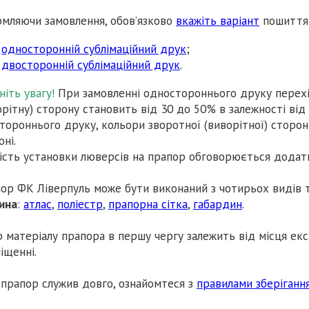
мляючи замовлення, обов’язково
вкажіть варіант
пошиття 
односторонній сублімаційний друк
;
двосторонній сублімаційний друк
.
ніть увагу!
При замовленні одностороннього друку перехід
орітну) сторону становить від 30 до 50% в залежності від
тороннього друку, кольори зворотної (виворітної) сторони 
оні.
ість установки люверсів на прапор обговорюється додат
ор ФК Ліверпуль може бути виконаний з чотирьох видів 
ина
:
атлас
,
поліестр
,
прапорна сітка
,
габардин
.
р матеріалу прапора в першу чергу залежить від місця екс
іщенні.
прапор служив довго, ознайомтеся з
правилами зберігання