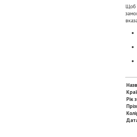
Щоб 
замо
вказ
Наз
Кра
Рік
з
Пріз
Колі
Дат