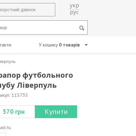
укр
воротний дзвінок
рус
такти
У кошику
0 товарів
верпуль
рапор футбольного
лубу Ліверпуль
икул: 115735
Купити
570 грн
ькість: