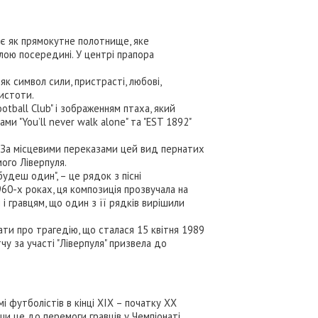
ає як прямокутне полотнище, яке
ілою посередині. У центрі прапора
як символ сили, пристрасті, любові,
истоти.
otball Club" і зображенням птаха, який
 "You’ll never walk alone" та "EST 1892"
ь. За місцевими переказами цей вид пернатих
мого Ліверпуля.
 будеш один", – це рядок з пісні
960-х роках, ця композиція прозвучала на
 і гравцям, що один з її рядків вирішили
ати про трагедію, що сталася 15 квітня 1989
чу за участі "Ліверпуля" призвела до
і футболістів в кінці XIX – початку XX
ши це до перемоги гравців у Чемпіонаті.