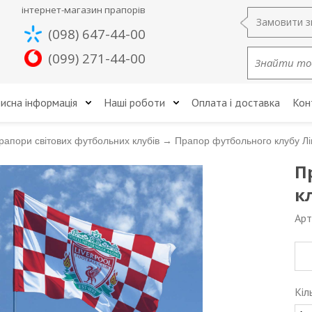
інтернет-магазин прапорів
Замовити з
(098) 647-44-00
(099) 271-44-00
исна інформація
Наші роботи
Оплата і доставка
Кон
рапори світових футбольних клубів
→
Прапор футбольного клубу Лі
П
к
Арт
Кіл