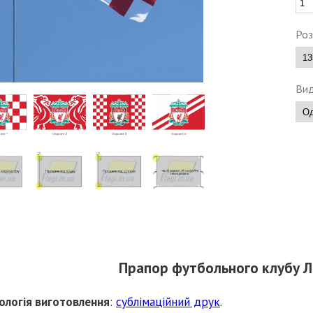
Роз
Вид
Прапор футбольного клубу Л
ологія виготовлення
:
сублімаційний друк
.