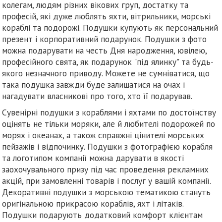
колегам, людям різних вікових груп, достатку та
професій, які дуже люблять яхти, вітрильники, морські
кораблі та подорожі. Подушки купують як персональний
презент і корпоративний подарунок. Подушки з фото
можна подарувати на честь Дня народження, ювілею,
професійного свята, як подарунок "під ялинку" та будь-
якого незначного приводу. Можете не сумніватися, що
така подушка завжди буде залишатися на очах і
нагадувати власникові про того, хто її подарував.
Сувенірні подушки з кораблями і яхтами по достоїнству
оцінять не тільки моряки, але й любителі подорожей по
морях і океанах, а також справжні цінителі морських
пейзажів і відпочинку. Подушки з фотографією корабля
та логотипом компанії можна дарувати в якості
заохочувального призу під час проведення рекламних
акцій, при замовленні товарів і послуг у вашій компанії.
Декоративні подушки з морською тематикою стануть
оригінальною прикрасою кораблів, яхт і літаків.
Подушки подарують додатковий комфорт клієнтам