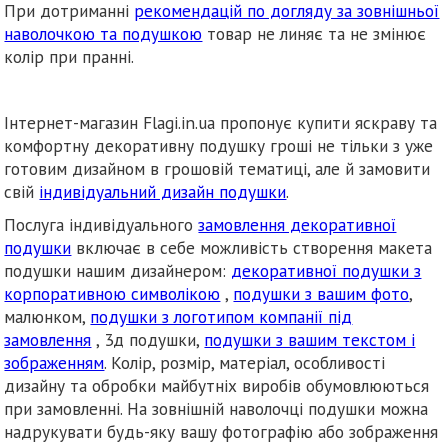
При дотриманні
рекомендацій по догляду за зовнішньої
наволочкою та подушкою
товар не линяє та не змінює
колір при пранні.
Інтернет-магазин Flagi.in.ua пропонує купити яскраву та
комфортну декоративну подушку гроші не тільки з уже
готовим дизайном в грошовій тематиці, але й замовити
свій
індивідуальний дизайн подушки
.
Послуга індивідуального
замовлення декоративної
подушки
включає в себе можливість створення макета
подушки нашим дизайнером:
декоративної подушки з
корпоративною символікою
,
подушки з вашим фото
,
малюнком,
подушки з логотипом компанії під
замовлення
, 3д подушки,
подушки з вашим текстом і
зображенням
. Колір, розмір, матеріал, особливості
дизайну та обробки майбутніх виробів обумовлюються
при замовленні. На зовнішній наволочці подушки можна
надрукувати будь-яку вашу фотографію або зображення