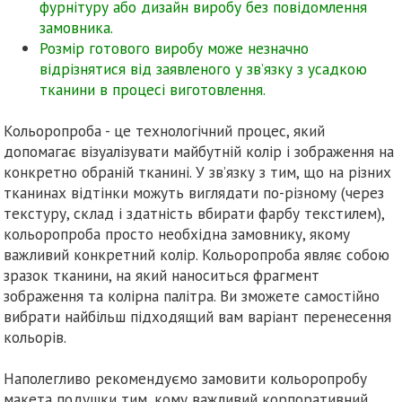
фурнітуру або дизайн виробу без повідомлення
замовника.
Розмір готового виробу може незначно
відрізнятися від заявленого у зв’язку з усадкою
тканини в процесі виготовлення.
Кольоропроба - це технологічний процес, який
допомагає візуалізувати майбутній колір і зображення на
конкретно обраній тканині. У зв’язку з тим, що на різних
тканинах відтінки можуть виглядати по-різному (через
текстуру, склад і здатність вбирати фарбу текстилем),
кольоропроба просто необхідна замовнику, якому
важливий конкретний колір. Кольоропроба являє собою
зразок тканини, на який наноситься фрагмент
зображення та колірна палітра. Ви зможете самостійно
вибрати найбільш підходящий вам варіант перенесення
кольорів.
Наполегливо рекомендуємо замовити кольоропробу
макета подушки тим, кому важливий корпоративний