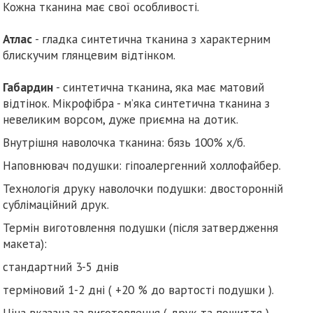
Кожна тканина має свої особливості.
Атлас
- гладка синтетична тканина з характерним
блискучим глянцевим відтінком.
Габардин
- синтетична тканина, яка має матовий
відтінок. Мікрофібра - м’яка синтетична тканина з
невеликим ворсом, дуже приємна на дотик.
Внутрішня наволочка тканина: бязь 100% х/б.
Наповнювач подушки: гіпоалергенний холлофайбер.
Технологія друку наволочки подушки: двосторонній
сублімаційний друк.
Термін виготовлення подушки (після затвердження
макета):
стандартний 3-5 днів
терміновий 1-2 дні ( +20 % до вартості подушки ).
Ціна вказана за виготовлення ( друк та пошиття )