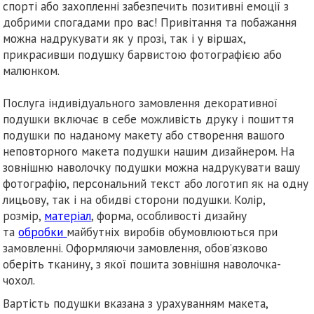
спорті або захопленні забезпечить позитивні емоції з
добрими спогадами про вас! Привітання та побажання
можна надрукувати як у прозі, так і у віршах,
прикрасивши подушку барвистою фотографією або
малюнком.
Послуга індивідуального замовлення декоративної
подушки включає в себе можливість друку і пошиття
подушки по наданому макету або створення вашого
неповторного макета подушки нашим дизайнером. На
зовнішню наволочку подушки можна надрукувати вашу
фотографію, персональний текст або логотип як на одну
лицьову, так і на обидві сторони подушки. Колір,
розмір,
матеріал
, форма, особливості дизайну
та
обробки
майбутніх виробів обумовлюються при
замовленні. Оформляючи замовлення, обов’язково
оберіть тканину, з якої пошита зовнішня наволочка-
чохол.
Вартість подушки вказана з урахуванням макета,