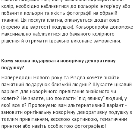
колір, необхідно наблизитися до кольорів інтер’єру або
побачити кольори та якість фотографії на обраній
тканині. Ця послуга платна, оплачується додатково
(окремо від вартості подушки). Кольоропроба допоможе
максимально наблизитися до бажаного колірного
рішення й отримати ідеально виконане замовлення.
Кому можна подарувати новорічну декоративну
подушку?
Напередодні Нового року та Різдва хочете знайти
пам’ятний подарунок близькій людині? Шукаєте цікавий
варіант для новорічного привітання знайомого чи
колеги? Не знаєте, що покласти “під ялинку" людині, у
якої все є? Пропонуємо вам альтернативний варіант -
замовити оригінальну новорічну декоративну подушку з
теплим привітанням, веселою картинкою, тематичним
принтом або навіть особистою фотографією!