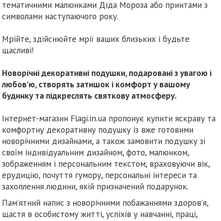
тематичними малюнками Діда Мороза або принтами з
символами наступаючого року.
Мрійте, здійснюйте мрії ваших близьких і будьте
щасливі!
Новорічні декоративні подушки, подаровані з увагою і
любов’ю, створять затишок і комфорт у вашому
будинку та підкреслять святкову атмосферу.
Інтернет-магазин Flagi.in.ua пропонує купити яскраву та
комфортну декоративну подушку із вже готовими
новорічними дизайнами, а також замовити подушку зі
своїм індивідуальним дизайном, фото, малюнком,
зображенням і персональним текстом, враховуючи вік,
ерудицію, почуття гумору, персональні інтереси та
захоплення людини, якій призначений подарунок.
Пам’ятний напис з новорічними побажаннями здоров’я,
щастя в особистому житті, успіхів у навчанні, праці,