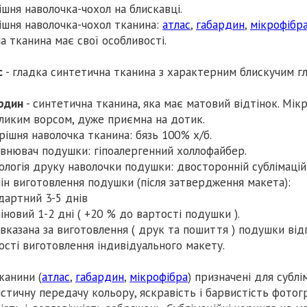
ішня наволочка-чохол на блискавці.
ішня наволочка-чохол тканина:
атлас
,
габардин
,
мікрофібр
а тканина має свої особливості.
с
- гладка синтетична тканина з характерним блискучим г
рдин
- синтетична тканина, яка має матовий відтінок. Мікр
ликим ворсом, дуже приємна на дотик.
рішня наволочка тканина: бязь 100% х/б.
внювач подушки: гіпоалергенний холлофайбер.
ологія друку наволочки подушки: двосторонній сублімацій
ін виготовлення подушки (після затвердження макета):
дартний 3-5 днів
іновий 1-2 дні ( +20 % до вартості подушки ).
 вказана за виготовлення ( друк та пошиття ) подушки ві
ості виготовлення індивідуального макету.
тканини (
атлас
,
габардин
,
мікрофібра
) призначені для сублі
істичну передачу кольору, яскравість і барвистість фотогр