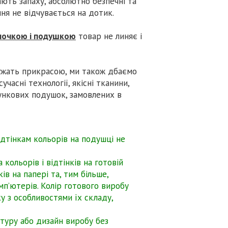
мають запаху, абсолютно безпечні та
ня не відчувається на дотик.
олочкою і подушкою
товар не линяє і
ужать прикрасою, ми також дбаємо
часні технології, якісні тканини,
рункових подушок, замовлених в
ідтінкам кольорів на подушці не
кольорів і відтінків на готовій
ів на папері та, тим більше,
мп’ютерів. Колір готового виробу
у з особливостями їх складу,
туру або дизайн виробу без