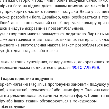
 ви вже створили графічний проект подушки самостійно,
вірити його на відповідність нашим вимогам до макетів. Н
ту прискорить час виготовлення подушки. Якщо у вас нем
може розробити його. Дизайнер, який розбирається в техн
ібний дозвіл і оптимальний спосіб передачі кольору при с
шки вийдуть яскравими і презентабельними.
уга створення макета оплачується додатково. Вартість м
джером і залежить від наданих вихідних матеріалів, склад
аченого на виготовлення макета. Макет розробляється не
укції: одна подушка або кілька.
лади готових сувенірних, подарункових, декоративних п
алюнками можна подивитися в розділі
ФОТОГАЛЕРЕЯ
.
 і характеристики подушки:
тернет-магазині Flagi.in.ua пропонуємо замовити подушку
лої, квадратної, прямокутної або інших форм. Тканина на
ати з рекомендованих нами матеріалів і форм. Пошиття п
іру або інших тканин обговорюється з менеджером.
ріал подушки: