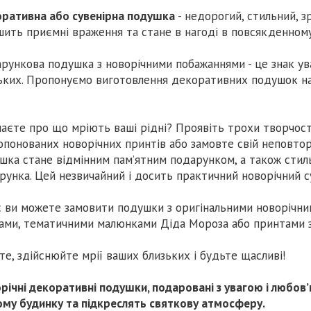
ративна або сувенірна подушка
- недорогий, стильний, з
шить приємні враження та стане в нагоді в повсякденному
рункова подушка з новорічними побажаннями - це знак ув
ьких. Пропонуємо виготовлення декоративних подушок на
наєте про що мріють ваші рідні? Проявіть трохи творчос
опонованих новорічних принтів або замовте свій неповто
шка стане відмінним пам’ятним подарунком, а також сти
рунка. Цей незвичайний і досить практичний новорічний с
с ви можете замовити подушки з оригінальними новорічни
ами, тематичними малюнками Діда Мороза або принтами з
те, здійснюйте мрії ваших близьких і будьте щасливі!
річні декоративні подушки, подаровані з увагою і любов
му будинку та підкреслять святкову атмосферу.