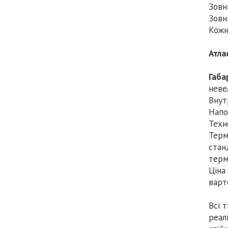
Зовн
Зовн
Кожн
Атла
Габа
неве
Внут
Напо
Техн
Терм
стан
терм
Ціна
варт
Всі 
реал