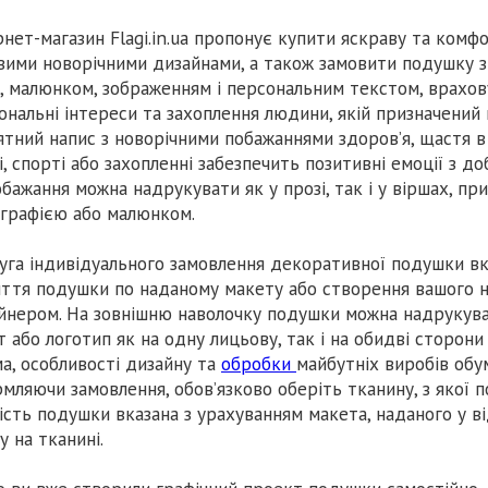
рнет-магазин Flagi.in.ua пропонує купити яскраву та ком
вими новорічними дизайнами, а також замовити подушку зі
, малюнком, зображенням і персональним текстом, врахову
ональні інтереси та захоплення людини, якій призначений
ятний напис з новорічними побажаннями здоров’я, щастя в о
і, спорті або захопленні забезпечить позитивні емоції з 
обажання можна надрукувати як у прозі, так і у віршах, 
графією або малюнком.
уга індивідуального замовлення декоративної подушки вк
ття подушки по наданому макету або створення вашого 
йнером. На зовнішню наволочку подушки можна надрукува
т або логотип як на одну лицьову, так і на обидві сторони
а, особливості дизайну та
обробки
майбутніх виробів обу
мляючи замовлення, обов’язково оберіть тканину, з якої п
ість подушки вказана з урахуванням макета, наданого у 
у на тканині.