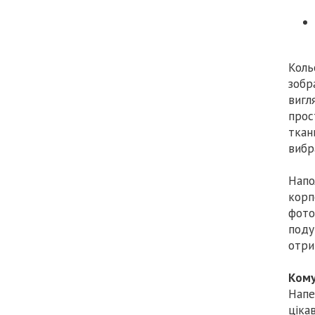
Коль
зобр
вигл
прос
ткан
вибр
Напо
корп
фото
поду
отри
Кому
Напе
ціка