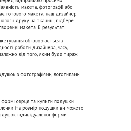
 перед відправкою просимо
аявність макета, фотографії або
ає готового макета, наш дизайнер
ології друку на тканині, підбере
творенні макета. В результаті
акетування обговорюється з
ності роботи дизайнера, часу,
залежно від того, яким буде тираж
одушок з фотографіями, логотипами
 у формі серця та купити подушки
волочки іта розмір подушки ви можете
одушок індивідуальної форми,