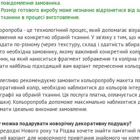
повідомлення замовника.
Розмір готового виробу може незначно відрізнятися від з
тканини в процесі виготовлення.
оропроба - це технологічний процес, який допомагає візуал
аження на конкретно обраній тканині. У зв’язку з тим, що 
ядати по-різному (через текстуру, склад і здатність вбир
то необхідна замовнику, якому важливий конкретний колі
ини, на який наноситься фрагмент зображення та колірна 
ати найбільш підходящий вам варіант перенесення кольор
легливо рекомендуємо замовити кольоропробу макета по
оративний колір, необхідно наблизитися до кольорів інтер
графії на обраній тканині. Ця послуга платна, оплачується
шки). Кольоропроба допоможе максимально наблизитися д
мати ідеально виконане замовлення.
 можна подарувати новорічну декоративну подушку?
редодні Нового року та Різдва хочете знайти пам’ятний 
вий варіант для новорічного привітання знайомого чи коле