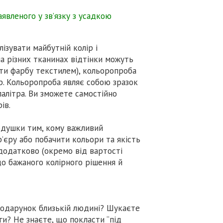
аявленого у зв’язку з усадкою
ізувати майбутній колір і
на різних тканинах відтінки можуть
ати фарбу текстилем), кольоропроба
р. Кольоропроба являє собою зразок
палітра. Ви зможете самостійно
ів.
душки тим, кому важливий
’єру або побачити кольори та якість
 додатково (окремо від вартості
о бажаного колірного рішення й
подарунок близькій людині? Шукаєте
ги? Не знаєте, що покласти “під