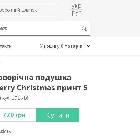
укр
воротний дзвінок
рус
такти
У кошику
0 товарів
5
оворічна подушка
erry Christmas принт 5
икул: 131618
Купити
720 грн
ькість: