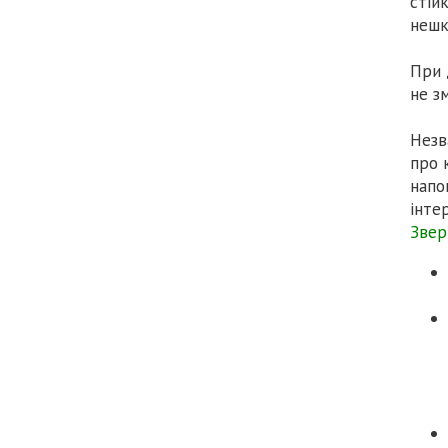
стій
нешк
При 
не з
Незв
про 
напо
інтер
Звер