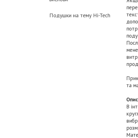
Якщо
пере
текс
Подушки на тему Hi-Tech
допо
потр
поду
Посл
мене
витр
прод
Прик
та м
Опис
В ін
круг
вибр
розм
Мате