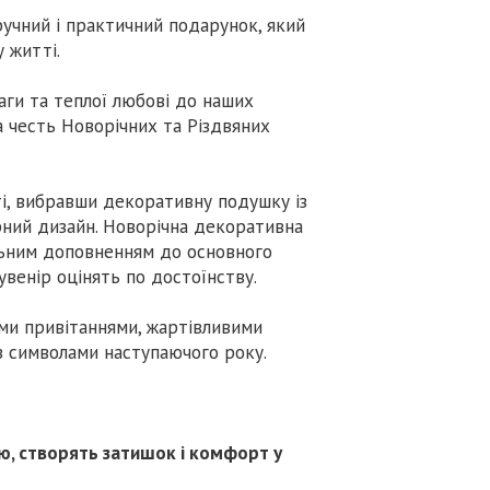
ручний і практичний подарунок, який
 житті.
аги та теплої любові до наших
 честь Новорічних та Різдвяних
ті, вибравши декоративну подушку із
рний дизайн. Новорічна декоративна
льним доповненням до основного
увенір оцінять по достоїнству.
ми привітаннями, жартівливими
 символами наступаючого року.
’ю, створять затишок і комфорт у