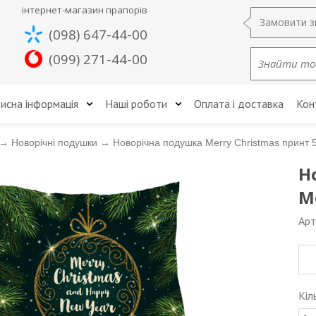
інтернет-магазин прапорів
Замовити з
(098) 647-44-00
(099) 271-44-00
исна інформація
Наші роботи
Оплата і доставка
Кон
→
Новорічні подушки
→
Новорічна подушка Merry Christmas принт 
Н
M
Арт
Кіл