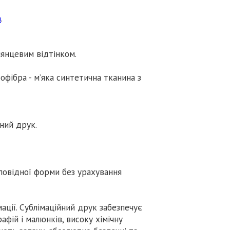
а
.
лянцевим відтінком.
офібра - м’яка синтетична тканина з
ний друк.
дповідної форми без урахування
мації. Сублімаційний друк забезпечує
афій і малюнків, високу хімічну