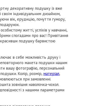
фортну декоративну подушку із вже
 своїм індивідуальним дизайном,
ючи вік, ерудицію, почуття гумору,
 подарунок.
собистому житті, успіхів у навчанні,
добрими спогадами про вас! Привітання
прикрасивши подушку барвистою
лючає в себе можливість друку і
неповторного макета подушки нашим
ти вашу фотографію, персональний
 подушки. Колір, розмір,
матеріал
,
мовлюються при замовленні.
ошита зовнішня наволочка-чохол.
відповідності з нашими параметрами