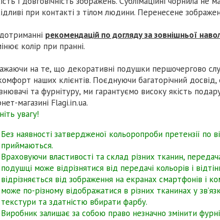
кість і довговічність зображень. Сублімаційні чорнила не 
ідливі при контакті з тілом людини. Перенесене зображен
дотриманні
рекомендацій по догляду за зовнішньої нав
мінює колір при пранні.
ажаючи на те, що декоративні подушки першочергово сл
комфорт наших клієнтів. Поєднуючи багаторічний досвід, су
внювачі та фурнітуру, ми гарантуємо високу якість пода
нет-магазині Flagi.in.ua.
ніть увагу!
Без наявності затвердженої кольоропроби претензії по в
приймаються.
Враховуючи властивості та склад різних тканин, передача 
подушці може відрізнятися від передачі кольорів і відтінк
відрізняється від зображення на екранах смартфонів і ко
може по-різному відображатися в різних тканинах у зв’язк
текстури та здатністю вбирати фарбу.
Виробник залишає за собою право незначно змінити фурні