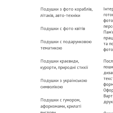
Інте
Подушки з фото кораблів,
гото
літаків, авто-техніки
фото
перс
Подушки с фото квітів
Пам’
прац
Подушки с подарунковою
та п
тематикою
фото
Подушки краєвиди,
Посл
поши
курорти, природні стихії
диза
текс
Подушки з українською
форм
символікою
Офор
Варт
Подушки с гумором,
друк
афоризмами, крилаті
вислови