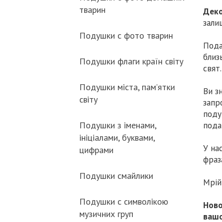
тварин
Деко
зали
Подушки с фото тварин
Пода
близ
Подушки флаги країн світу
свят.
Подушки міста, пам’ятки
Ви з
світу
запр
поду
Подушки з іменами,
пода
ініціалами, буквами,
У на
цифрами
фраз
Подушки смайлики
Мрій
Подушки с символікою
Ново
музичних груп
вашо