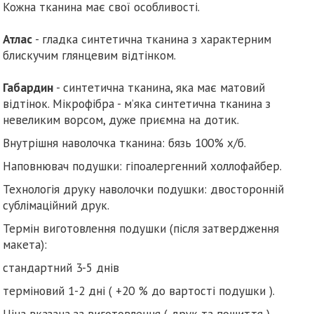
Кожна тканина має свої особливості.
Атлас
- гладка синтетична тканина з характерним
блискучим глянцевим відтінком.
Габардин
- синтетична тканина, яка має матовий
відтінок. Мікрофібра - м’яка синтетична тканина з
невеликим ворсом, дуже приємна на дотик.
Внутрішня наволочка тканина: бязь 100% х/б.
Наповнювач подушки: гіпоалергенний холлофайбер.
Технологія друку наволочки подушки: двосторонній
сублімаційний друк.
Термін виготовлення подушки (після затвердження
макета):
стандартний 3-5 днів
терміновий 1-2 дні ( +20 % до вартості подушки ).
Ціна вказана за виготовлення ( друк та пошиття )