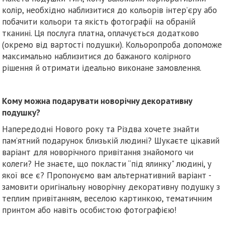
колір, необхідно наблизитися до кольорів інтер’єру або
побачити кольори та якість фотографії на обраній
тканині. Ця послуга платна, оплачується додатково
(окремо від вартості подушки). Кольоропроба допоможе
максимально наблизитися до бажаного колірного
рішення й отримати ідеально виконане замовлення.
Кому можна подарувати новорічну декоративну
подушку?
Напередодні Нового року та Різдва хочете знайти
пам’ятний подарунок близькій людині? Шукаєте цікавий
варіант для новорічного привітання знайомого чи
колеги? Не знаєте, що покласти “під ялинку" людині, у
якої все є? Пропонуємо вам альтернативний варіант -
замовити оригінальну новорічну декоративну подушку з
теплим привітанням, веселою картинкою, тематичним
принтом або навіть особистою фотографією!