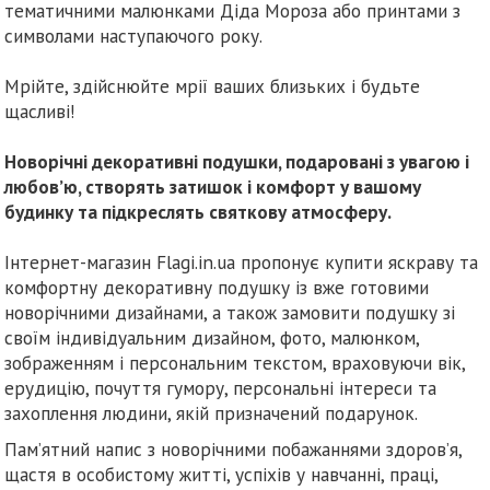
тематичними малюнками Діда Мороза або принтами з
символами наступаючого року.
Мрійте, здійснюйте мрії ваших близьких і будьте
щасливі!
Новорічні декоративні подушки, подаровані з увагою і
любов’ю, створять затишок і комфорт у вашому
будинку та підкреслять святкову атмосферу.
Інтернет-магазин Flagi.in.ua пропонує купити яскраву та
комфортну декоративну подушку із вже готовими
новорічними дизайнами, а також замовити подушку зі
своїм індивідуальним дизайном, фото, малюнком,
зображенням і персональним текстом, враховуючи вік,
ерудицію, почуття гумору, персональні інтереси та
захоплення людини, якій призначений подарунок.
Пам’ятний напис з новорічними побажаннями здоров’я,
щастя в особистому житті, успіхів у навчанні, праці,