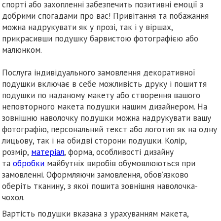
спорті або захопленні забезпечить позитивні емоції з
добрими спогадами про вас! Привітання та побажання
можна надрукувати як у прозі, так і у віршах,
прикрасивши подушку барвистою фотографією або
малюнком.
Послуга індивідуального замовлення декоративної
подушки включає в себе можливість друку і пошиття
подушки по наданому макету або створення вашого
неповторного макета подушки нашим дизайнером. На
зовнішню наволочку подушки можна надрукувати вашу
фотографію, персональний текст або логотип як на одну
лицьову, так і на обидві сторони подушки. Колір,
розмір,
матеріал
, форма, особливості дизайну
та
обробки
майбутніх виробів обумовлюються при
замовленні. Оформляючи замовлення, обов’язково
оберіть тканину, з якої пошита зовнішня наволочка-
чохол.
Вартість подушки вказана з урахуванням макета,