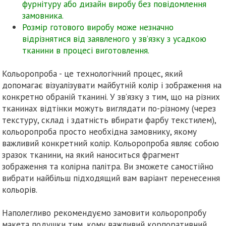
фурнітуру або дизайн виробу без повідомлення
замовника.
Розмір готового виробу може незначно
відрізнятися від заявленого у зв’язку з усадкою
тканини в процесі виготовлення.
Кольоропроба - це технологічний процес, який
допомагає візуалізувати майбутній колір і зображення на
конкретно обраній тканині. У зв’язку з тим, що на різних
тканинах відтінки можуть виглядати по-різному (через
текстуру, склад і здатність вбирати фарбу текстилем),
кольоропроба просто необхідна замовнику, якому
важливий конкретний колір. Кольоропроба являє собою
зразок тканини, на який наноситься фрагмент
зображення та колірна палітра. Ви зможете самостійно
вибрати найбільш підходящий вам варіант перенесення
кольорів.
Наполегливо рекомендуємо замовити кольоропробу
макета подушки тим, кому важливий корпоративний