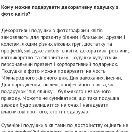
Кому можна подарувати декоративну подушку з
фото квітів?
Декоративні подушки з фотографіями квітів
замовляють для презенту рідним і близьким, друзям і
колегам, людям різних вікових груп, достатку та
професій, які дуже люблять квіти, декоративні рослини,
квітникарство та флористику. Подушки купують як
персональний презент і корпоративний подарунок.
Подушки з фото можна подарувати на честь
Міжнародного жіночого дня, Дня закоханих, іменин,
Дня народження, ювілею, професійного свята, як
подарунок "під ялинку" і будь-якого незначного
приводу. Можете не сумніватися, що така подушка
завжди буде залишатися на очах і нагадувати
власникові про того, хто її подарував.
Сувенірні подушки з квітами по достоїнству оцінять не
лише професійні флористи, квітникарі, озеленювачі, але