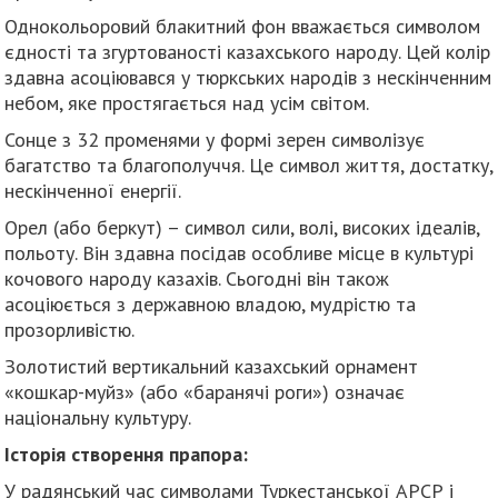
Однокольоровий блакитний фон вважається символом
єдності та згуртованості казахського народу. Цей колір
здавна асоціювався у тюркських народів з нескінченним
небом, яке простягається над усім світом.
Сонце з 32 променями у формі зерен символізує
багатство та благополуччя. Це символ життя, достатку,
нескінченної енергії.
Орел (або беркут) – символ сили, волі, високих ідеалів,
польоту. Він здавна посідав особливе місце в культурі
кочового народу казахів. Сьогодні він також
асоціюється з державною владою, мудрістю та
прозорливістю.
Золотистий вертикальний казахський орнамент
«кошкар-муйз» (або «баранячі роги») означає
національну культуру.
Історія створення прапора:
У радянський час символами Туркестанської АРСР і