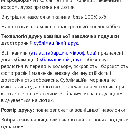
Мікрофібра
- м’яка синтетична тканина з невеликим
ворсом, дуже приємна на дотик.
Внутрішня наволочка тканина: бязь 100% х/б.
Наповнювач подушки: гіпоалергенний холлофайбер.
Технологія друку зовнішньої наволочки подушки
:
двосторонній
сублімаційний друк
.
Всі тканини (
атлас, габардин, мікрофібра
) призначені
для сублімації.
Сублімаційний друк
забезпечує
реалістичну передачу кольору, яскравість і барвистість
фотографій і малюнків, високу хімічну стійкість і
довговічність зображень. Сублімаційні чорнила не
мають запаху, абсолютно безпечні та нешкідливі при
контакті з тілом людини. Зображення на подушці не
відчувається на дотик.
Розмір друку:
повна запечатка зовнішньої наволочки.
Зображення на лицьовій і зворотній сторонах подушки
однакове.