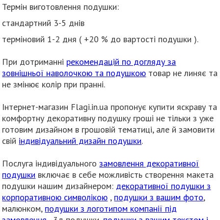
Термін виготовлення подушки:
стандартний 3-5 днів
терміновий 1-2 дня ( +20 % до вартості подушки ).
При дотриманні
рекомендацій по догляду за
зовнішньої наволочкою та подушкою
товар не линяє та
не змінює колір при пранні.
Інтернет-магазин Flagi.in.ua пропонує купити яскраву та
комфортну декоративну подушку гроші не тільки з уже
готовим дизайном в грошовій тематиці, але й замовити
свій
індивідуальний дизайн подушки
.
Послуга індивідуального
замовлення декоративної
подушки
включає в себе можливість створення макета
подушки нашим дизайнером:
декоративної подушки з
корпоративною символікою
,
подушки з вашим фото
,
малюнком,
подушки з логотипом компанії під
замовлення
, 3д подушки,
подушки з вашим текстом і