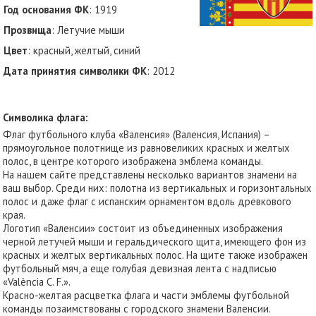
Год основания ФК
: 1919
Прозвища
: Летучие мыши
Цвет
: красный, желтый, синий
Дата принятия символики ФК
: 2012
Символика флага:
Флаг футбольного клуба «Валенсия» (Валенсия, Испания) –
прямоугольное полотнище из равновеликих красных и желтых
полос, в центре которого изображена эмблема команды.
На нашем сайте представлены несколько вариантов знамени на
ваш выбор. Среди них: полотна из вертикальных и горизонтальных
полос и даже флаг с испанским орнаментом вдоль древкового
края.
Логотип «Валенсии» состоит из объединенных изображения
черной летучей мыши и геральдического щита, имеющего фон из
красных и желтых вертикальных полос. На щите также изображен
футбольный мяч, а еще голубая девизная лента с надписью
«València C. F.».
Красно-желтая расцветка флага и части эмблемы футбольной
команды позаимствованы с городского знамени Валенсии.