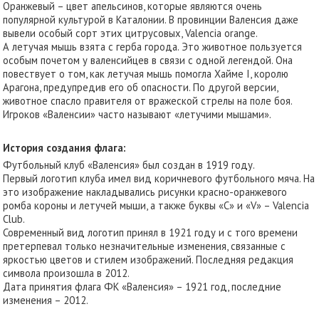
Оранжевый – цвет апельсинов, которые являются очень
популярной культурой в Каталонии. В провинции Валенсия даже
вывели особый сорт этих цитрусовых, Valencia orange.
А летучая мышь взята с герба города. Это животное пользуется
особым почетом у валенсийцев в связи с одной легендой. Она
повествует о том, как летучая мышь помогла Хайме I, королю
Арагона, предупредив его об опасности. По другой версии,
животное спасло правителя от вражеской стрелы на поле боя.
Игроков «Валенсии» часто называют «летучими мышами».
История создания флага:
Футбольный клуб «Валенсия» был создан в 1919 году.
Первый логотип клуба имел вид коричневого футбольного мяча. На
это изображение накладывались рисунки красно-оранжевого
ромба короны и летучей мыши, а также буквы «C» и «V» – Valencia
Club.
Современный вид логотип принял в 1921 году и с того времени
претерпевал только незначительные изменения, связанные с
яркостью цветов и стилем изображений. Последняя редакция
символа произошла в 2012.
Дата принятия флага ФК «Валенсия» – 1921 год, последние
изменения – 2012.