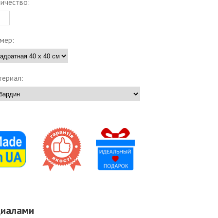
ичество:
мер:
ериал:
циалами