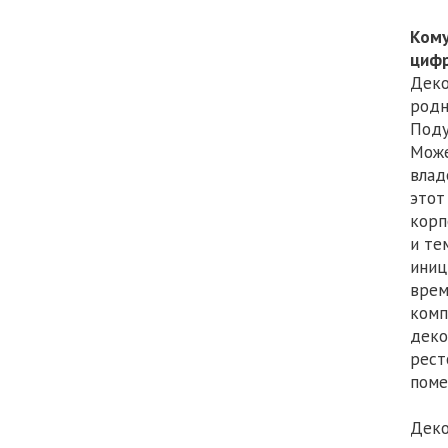
Кому
Деко
родн
Поду
Може
влад
это
корп
и т
иниц
врем
ко
деко
рест
по
Деко