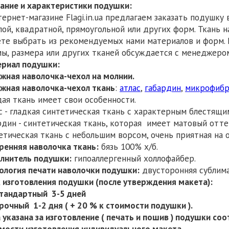
ание и характеристики подушки:
тернет-магазине Flagi.in.ua предлагаем заказать подушк
лой, квадратной, прямоугольной или других форм. Ткань 
те выбрать из рекомендуемых нами материалов и форм.
ы, размера или других тканей обсуждается с менеджеро
риал подушки:
жная наволочка-чехол на молнии.
жная наволочка-чехол ткань
:
атлас
,
габардин
,
микрофибр
ая ткань имеет свои особенности.
с - гладкая синтетическая ткань с характерным блестящ
рдин - синтетическая ткань, которая имеет матовый отте
етическая ткань с небольшим ворсом, очень приятная на 
ренняя наволочка ткань:
бязь 100% х/б.
лнитель подушки:
гипоаллергенный холлофайбер.
ология печати наволочки подушки:
двусторонняя сублима
 изготовления подушки (после утверждения макета):
ндартный 3-5 дней
ный 1-2 дня ( + 20 % к стоимости подушки ).
 указана за изготовление ( печать и пошив ) подушки с
мости изготовления индивидуального макета.