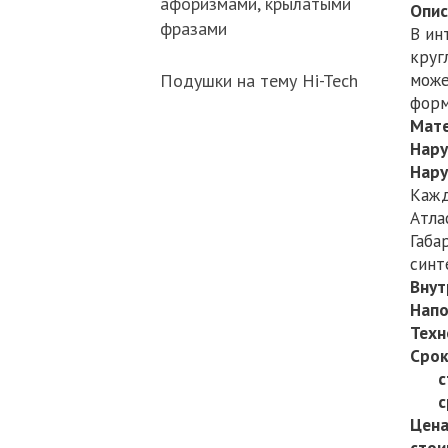
афоризмами, крылатыми
Опис
фразами
В ин
круг
може
Подушки на тему Hi-Tech
форм
Мате
Нару
Нару
Кажд
Атла
Габа
синт
Внут
Напо
Техн
Срок
ста
сроч
Цена
стои