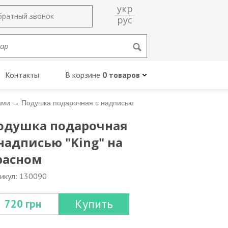
укр
братный звонок
рус
Контакты
В корзине
0 товаров
ами
→
Подушка подарочная с надписью
одушка подарочная
 надписью "King" на
расном
икул: 130090
Купить
720 грн