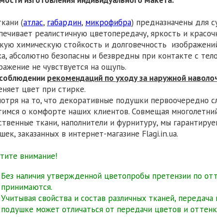
ткани (
атлас
,
габардин
,
микрофибра
) предназначены для с
печивает реалистичную цветопередачу, яркость и красоч
кую химическую стойкость и долговечность изображений
ха, абсолютно безопасны и безвредны при контакте с тел
ражение не чувствуется на ощупь.
соблюдении
рекомендаций по уходу за наружной наволо
еняет цвет при стирке.
отря на то, что декоративные подушки первоочередно с
тимся о комфорте наших клиентов. Совмещая многолетний
ственные ткани, наполнители и фурнитуру, мы гарантиру
шек, заказанных в интернет-магазине Flagi.in.ua.
тите внимание!
Без наличия утвержденной цветопробы претензии по от
принимаются.
Учитывая свойства и состав различных тканей, передача
подушке может отличаться от передачи цветов и оттенко