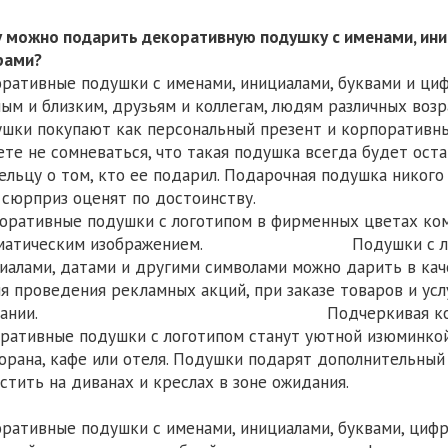
 можно подарить декоративную подушку с именами, ини
цифрами?
ративные подушки с именами, инициалами, буквами и ци
ым и близким, друзьям и коллегам, людям различных возр
шки покупают как персональный презент и корпоративны
те не сомневаться, что такая подушка всегда будет оста
ельцу о том, кто ее подарил. Подарочная подушка никого
т сюрприз оценят по достоинству. Пр
оративные подушки с логотипом в фирменных цветах ком
ематическим изображением. Подушки с логоти
иалами, датами и другими символами можно дарить в кач
я проведения рекламных акций, при заказе товаров и усл
мпании. Подчеркивая корпоративны
ративные подушки с логотипом станут уютной изюминкой 
орана, кафе или отеля. Подушки подарят дополнительный
местить на диванах и креслах 
ративные подушки с именами, инициалами, буквами, цифра