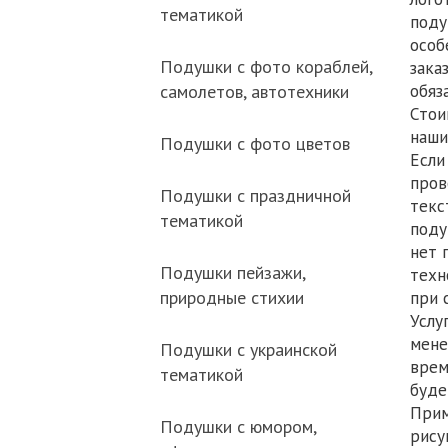
тематикой
п
особ
Подушки с фото кораблей,
з
обяз
самолетов, автотехники
Стои
наш
Подушки с фото цветов
Если
пров
Подушки с праздничной
текс
тематикой
нет 
Подушки пейзажи,
техн
природные стихии
при 
Услу
мене
Подушки с украинской
врем
тематикой
буде
Прим
Подушки с юмором,
рису