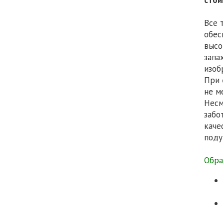
Все 
обес
высо
запа
изоб
При
не м
Несм
забо
каче
поду
Обра