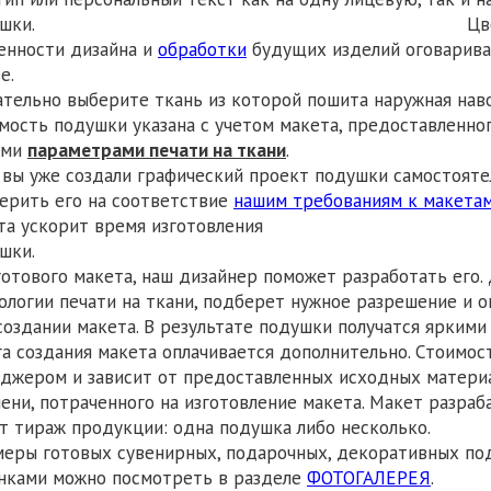
одушки. Цвет, раз
енности дизайна и
обработки
будущих изделий оговарива
аказе. Оформля
ательно выберите ткань из которой пошита наружная наво
мость подушки указана с учетом макета, предоставленног
ими
параметрами печати на ткани
.
 вы уже создали графический проект подушки самостояте
ерить его на соответствие
нашим требованиям к макета
та ускорит время изготовления
подушки. Есл
готового макета, наш дизайнер поможет разработать его.
ологии печати на ткани, подберет нужное разрешение и 
создании макета. В результате подушки получатся яркими
га создания макета оплачивается дополнительно. Стоимо
джером и зависит от предоставленных исходных материа
ени, потраченного на изготовление макета. Макет разраб
т тираж продукции: одна подушка либо несколько.
еры готовых сувенирных, подарочных, декоративных под
нками можно посмотреть в разделе
ФОТОГАЛЕРЕЯ
.