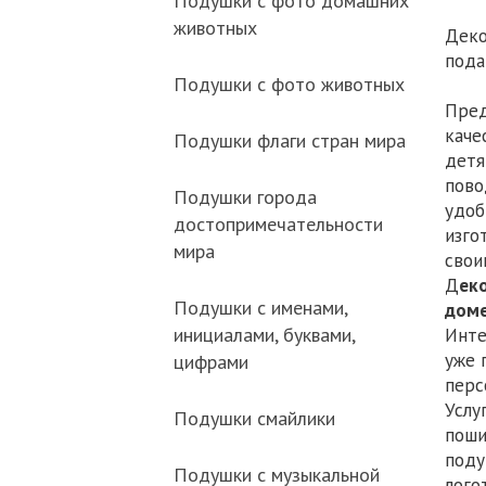
Подушки с фото домашних
животных
Деко
пода
Подушки с фото животных
Пред
каче
Подушки флаги стран мира
детя
пово
Подушки города
удоб
достопримечательности
изго
мира
сво
Д
ек
Подушки с именами,
доме
инициалами, буквами,
Инте
уже 
цифрами
перс
Услу
Подушки смайлики
поши
поду
Подушки с музыкальной
лого