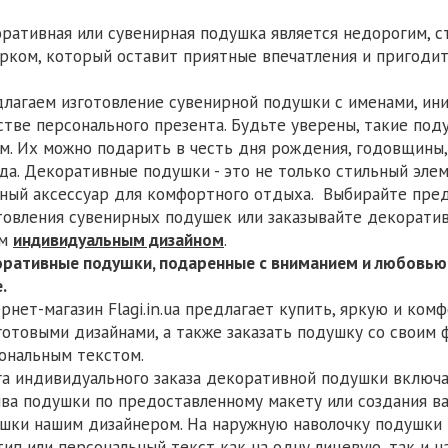
ративная или сувенирная подушка является недорогим, 
рком, который оставит приятные впечатления и пригодит
лагаем изготовление сувенирной подушки с именами, ини
стве персонального презента. Будьте уверены, такие под
м. Их можно подарить в честь дня рождения, годовщины,
да. Декоративные подушки - это не только стильный элем
ный аксессуар для комфортного отдыха. Выбирайте пре
товления сувенирных подушек или заказывайте декорати
им
индивидуальным дизайном
.
оративные подушки, подаренные с вниманием и любовью,
.
рнет-магазин Flagi.in.ua предлагает купить, яркую и ко
готовыми дизайнами, а также заказать подушку со своим 
ональным текстом.
га индивидуального заказа декоративной подушки включа
ва подушки по предоставленному макету или создания в
шки нашим дизайнером. На наружную наволочку подушки 
тип или персональный текст как на одну лицевую, так и н