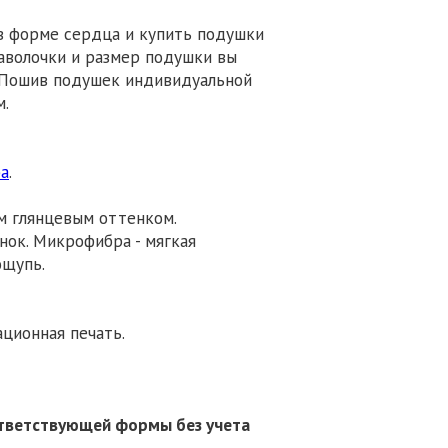
у в форме сердца и купить подушки
наволочки и размер подушки вы
 Пошив подушек индивидуальной
м.
а
.
им глянцевым оттенком.
нок. Микрофибра - мягкая
ощупь.
ционная печать.
оответствующей формы без учета