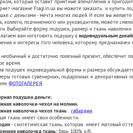
рком, который оставит приятные впечатления и пригодит
рнет-магазине Flagi.in.ua вы можете заказать и купить п
шке с деньгами - мечта многих людей. И если вы желает
а, коллеги, подчиненного или руководителя, можете сме
ги. Выбирайте форму подушки, размер и ткань наволочки 
лагаем вам изготовить подушку
с индивидуальным диза
чения и интересы того человека, которому предназначен 
 необычный и достаточно полезный презент, обеспечит 
ое время.
в подушек индивидуальной формы и размера обсуждаетс
еры готовых сувенирных, подарочных и декоративных п
деле
ФОТОГАЛЕРЕЯ
.
риал подушки деньги:
жная наволочка-чехол на молнии.
жная наволочка-чехол ткань
:
габардин
.
ая ткань имеет свои особенности.
рдин
- синтетическая ткань, которая имеет матовый отте
ренняя наволочка ткань:
бязь 100% х/б.