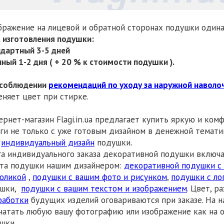
ражение на лицевой и обратной сторонах подушки одина
 изготовления подушки:
дартный 3-5 дней
ный 1-2 дня
( + 20 % к стоимости подушки ).
соблюдении
рекомендаций по уходу за наружной наволо
еняет цвет при стирке.
рнет-магазин Flagi.in.ua предлагает купить яркую и к
ги не только с уже готовым дизайном в денежной тематик
й
индивидуальный дизайн
подушки
.
га индивидуального заказа декоративной подушки включа
та подушки нашим дизайнером:
декоративной подушки с
оликой
,
подушки с вашим фото и рисунком
,
подушки с ло
ушки,
подушки с вашим текстом и изображением
. Цвет, р
работки
будущих изделий оговариваются при заказе. На 
чатать любую вашу фотографию или изображение как на о
шки.