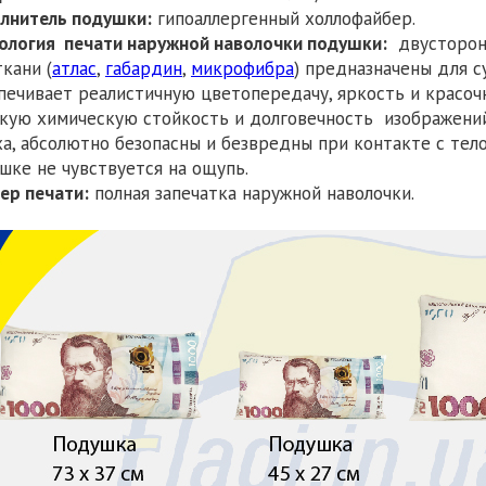
лнитель подушки:
гипоаллергенный холлофайбер.
ология печати наружной наволочки подушки:
двусторонн
ткани (
атлас
,
габардин
,
микрофибра
) предназначены для с
печивает реалистичную цветопередачу, яркость и красоч
кую химическую стойкость и долговечность изображений
ха, абсолютно безопасны и безвредны при контакте с тел
шке не чувствуется на ощупь.
ер печати:
полная запечатка наружной наволочки.