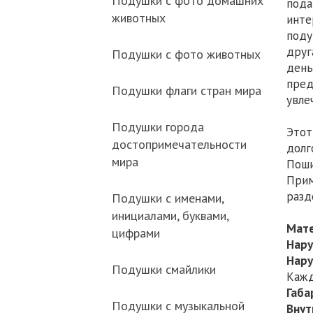
Подушки с фото домашних
пода
животных
инте
поду
друг
Подушки с фото животных
день
пред
Подушки флаги стран мира
увле
Подушки города
Этот
достопримечательности
долг
мира
Поши
Прим
раз
Подушки с именами,
инициалами, буквами,
Мате
цифрами
Нару
Нару
Подушки смайлики
Кажд
Габа
Подушки с музыкальной
Внут