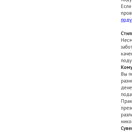
Если
пров
под
Стил
Несм
забо
каче
поду
Кому
Вы п
разн
дене
пода
Прак
през
разл
нико
Суве