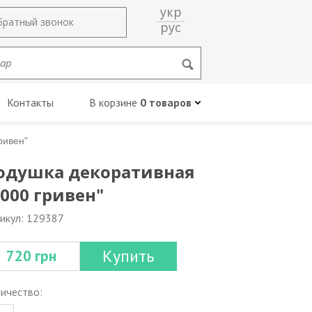
укр
братный звонок
рус
Контакты
В корзине
0 товаров
ривен"
одушка декоративная
1000 гривен"
икул: 129387
Купить
720 грн
ичество: