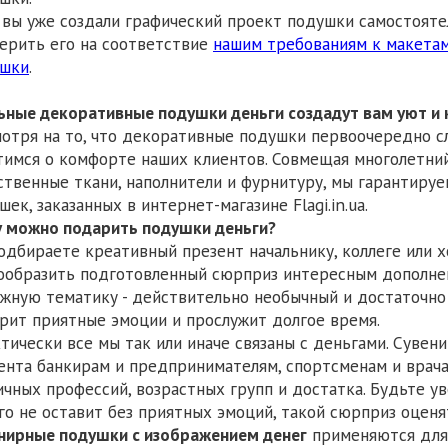
 вы уже создали графический проект подушки самостояте
ерить его на соответствие
нашим требованиям к макета
ушки
.
ьные декоративные подушки деньги создадут вам уют и
отря на то, что декоративные подушки первоочередно с
тимся о комфорте наших клиентов. Совмещая многолетний
ственные ткани, наполнители и фурнитуру, мы гарантиру
шек, заказанных в интернет-магазине Flagi.in.ua.
 можно подарить подушки деньги?
одбираете креативный презент начальнику, коллеге или 
ообразить подготовленный сюрприз интересным дополне
жную тематику - действительно необычный и достаточно
рит приятные эмоции и прослужит долгое время.
тически все мы так или иначе связаны с деньгами. Суве
ента банкирам и предпринимателям, спортсменам и врача
ичных профессий, возрастных групп и достатка. Будьте у
го не оставит без приятных эмоций, такой сюрприз оценя
нирные подушки с изображением денег
применяются для 