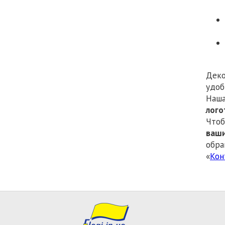
Деко
удо
Наша
лого
Чтоб
ваш
обра
«
Кон