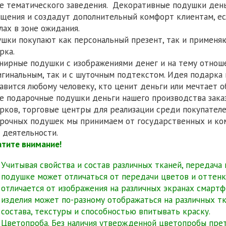
е тематического заведения. Декоративные подушки ден
щения и создадут дополнительный комфорт клиентам, ес
лах в зоне ожидания.
шки покупают как персональный презент, так и применя
рка.
нирные подушки с изображениями денег и на тему отнош
игинальным, так и с шуточным подтекстом. Идея подарка
авится любому человеку, кто ценит деньги или мечтает о
е подарочные подушки деньги нашего производства зака
рков, торговые центры для реализации среди покупателей
рочных подушек мы принимаем от государственных и ко
 деятельности.
тите внимание!
Учитывая свойства и состав различных тканей, передача
подушке может отличаться от передачи цветов и оттенко
отличается от изображения на различных экранах смарт
изделия может по-разному отображаться на различных тк
состава, текстуры и способностью впитывать краску.
Цветопроба. Без наличия утвержденной цветопробы прет