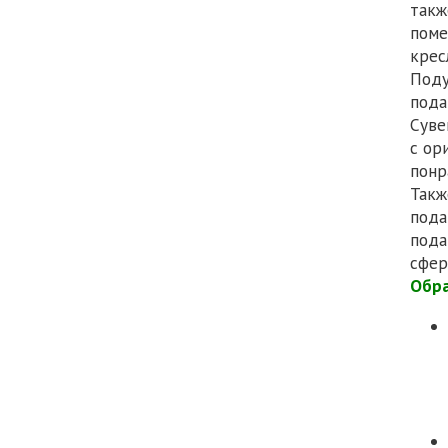
такж
поме
крес
Поду
пода
Суве
с ор
понр
Такж
пода
пода
сфер
Обра