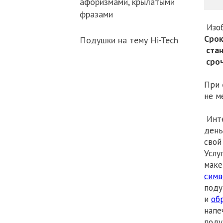
афоризмами, крылатыми
фразами
Изоб
Срок
Подушки на тему Hi-Tech
стан
сроч
При
не м
Инте
день
сво
Услу
маке
симв
под
и
об
напе
поду