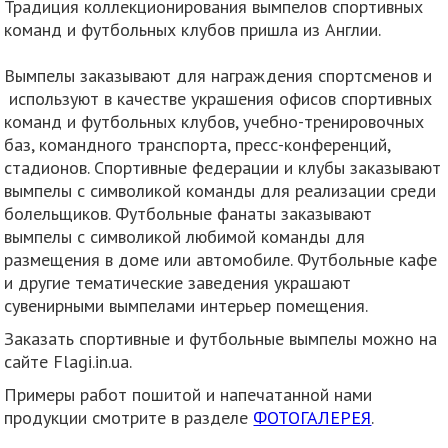
Традиция коллекционирования вымпелов спортивных
команд и футбольных клубов пришла из Англии.
Вымпелы заказывают для награждения спортсменов и
используют в качестве украшения офисов спортивных
команд и футбольных клубов, учебно-тренировочных
баз, командного транспорта, пресс-конференций,
стадионов. Спортивные федерации и клубы заказывают
вымпелы с символикой команды для реализации среди
болельщиков. Футбольные фанаты заказывают
вымпелы с символикой любимой команды для
размещения в доме или автомобиле. Футбольные кафе
и другие тематические заведения украшают
сувенирными вымпелами интерьер помещения.
Заказать спортивные и футбольные вымпелы можно на
сайте Flagi.in.ua.
Примеры работ пошитой и напечатанной нами
продукции смотрите в разделе
ФОТОГАЛЕРЕЯ
.