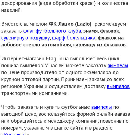
декорирования (вида обработки краев ) и количества
изделий.
Вместе с вымпелом
ФК Лацио (Lazio)
рекомендуем
заказать
флаг футбольного клуба
,
знамя
,
флажок
,
сувенирную подушку
,
шарф болельщика
,
флажок на
лобовое стекло автомобиля
,
гирлянду из флажков
.
Интернет-магазин Flagi.in.ua выполняет весь цикл
пошива вымпелов. У нас вы можете заказать
вымпелы
по цене производителя от одного экземпляра до
крупной оптовой партии. Принимаем заказы со всех
регионов Украины и осуществляем доставку
вымпелов
транспортными компаниями.
Чтобы заказать и купить футбольные
вымпелы
по
выгодной цене, воспользуйтесь формой онлайн-заказа
или обращайтесь к менеджеру компании, позвонив по
номерам, указанным в шапке сайта и в разделе
«
Контакты
».