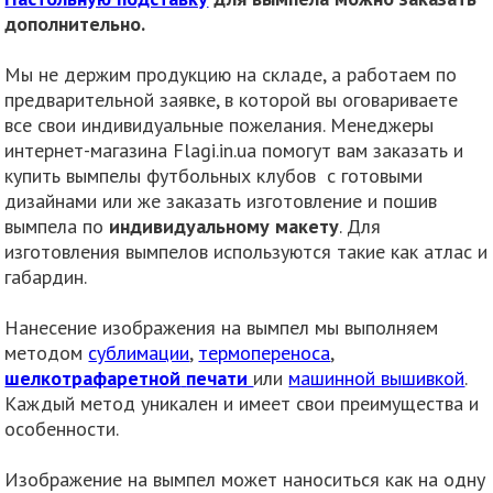
дополнительно.
Мы не держим продукцию на складе, а работаем по
предварительной заявке, в которой вы оговариваете
все свои индивидуальные пожелания. Менеджеры
интернет-магазина Flagi.in.ua помогут вам заказать и
купить вымпелы футбольных клубов с готовыми
дизайнами или же заказать изготовление и пошив
вымпела по
индивидуальному макету
. Для
изготовления вымпелов используются такие как атлас и
габардин.
Нанесение изображения на вымпел мы выполняем
методом
сублимации
,
термопереноса
,
шелкотрафаретной
печати
или
машинной вышивкой
.
Каждый метод уникален и имеет свои преимущества и
особенности.
Изображение на вымпел может наноситься как на одну