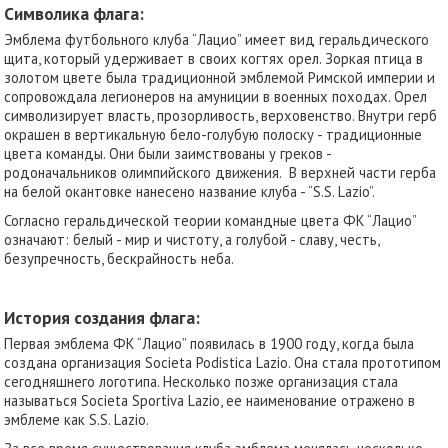
Символика флага:
Эмблема футбольного клуба “Лацио” имеет вид геральдического
щита, который удерживает в своих когтях орел. Зоркая птица в
золотом цвете была традиционной эмблемой Римской империи и
сопровождала легионеров на амуниции в военных походах. Орел
символизирует власть, прозорливость, верховенство. Внутри герб
окрашен в вертикальную бело-голубую полоску - традиционные
цвета команды. Они были заимствованы у греков -
родоначальников олимпийского движения. В верхней части герба
на белой окантовке нанесено название клуба - “S.S. Lazio”.
Согласно геральдической теории командные цвета ФК “Лацио”
означают: белый - мир и чистоту, а голубой - славу, честь,
безупречность, бескрайность неба.
История создания флага:
Первая эмблема ФК “Лацио” появилась в 1900 году, когда была
создана организация Societa Podistica Lazio. Она стала прототипом
сегодняшнего логотипа. Несколько позже организация стала
называться Societa Sportiva Lazio, ее наименование отражено в
эмблеме как S.S. Lazio.