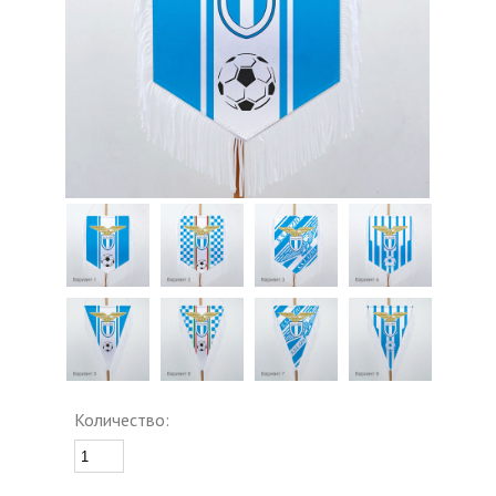
Количество: