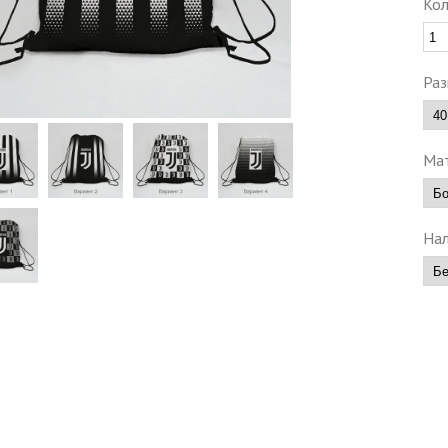
Кол
Раз
Мат
Нал