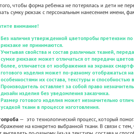
того, чтобы форма ребенка не потерялась и дети не пере
зать сумку рюкзак с персональным нанесением имени, фа
тите внимание!
Без наличия утвержденной цветопробы претензии по 
рюкзаке не принимаются.
Учитывая свойства и состав различных тканей, переда
сумке рюкзаке может отличаться от передачи цветов 
более, отличается от изображения на экранах смарт
готового изделия может по-разному отображаться на 
особенностями их состава, текстуры и способностью 
Производитель оставляет за собой право незначител
дизайн изделия без уведомления заказчика.
Размер готового изделия может незначительно отлича
усадкой ткани в процессе изготовления.
топроба
— это технологический процесс, который помог
ображение на конкретно выбранной ткани. В связи с тем,
т выглядеть по-разному (из-за текстуры, состава и спосо