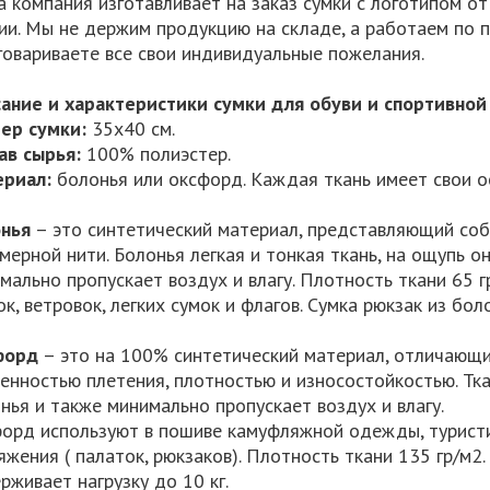
 компания изготавливает на заказ сумки с логотипом о
ии. Мы не держим продукцию на складе, а работаем по п
говариваете все свои индивидуальные пожелания.
ание и характеристики сумки для обуви и спортивной
ер сумки:
35х40 см.
ав сырья:
100% полиэстер.
риал:
болонья или оксфорд. Каждая ткань имеет свои о
нья
– это синтетический материал, представляющий соб
мерной нити. Болонья легкая и тонкая ткань, на ощупь он
мально пропускает воздух и влагу. Плотность ткани 65 г
ок, ветровок, легких сумок и флагов. Сумка рюкзак из бол
форд
– это на 100% синтетический материал, отличающи
енностью плетения, плотностью и износостойкостью. Тк
нья и также минимально пропускает воздух и влагу.
орд используют в пошиве камуфляжной одежды, туристич
яжения ( палаток, рюкзаков). Плотность ткани 135 гр/м2
рживает нагрузку до 10 кг.