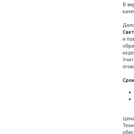
В ве
каче
Допо
Све
и по
обра
изде
Учит
огов
Срок
Цена
Техн
обес