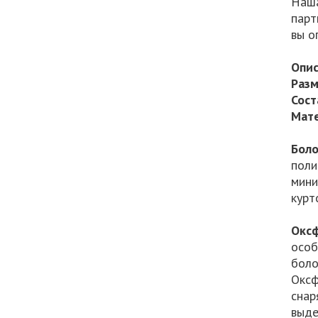
Наша
парт
вы о
Опис
Разм
Сост
Мате
Боло
поли
мини
курт
Окс
особ
боло
Оксф
снар
выде