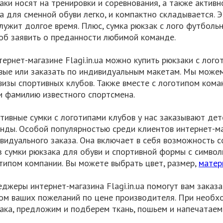
аки носят на тренировки и соревнования, а также активн
а для сменной обуви легко, и компактно складывается. 
лужит долгое время. Плюс, сумка рюкзак с лого футболь
об заявить о преданности любимой команде.
тернет-магазине Flagi.in.ua можно купить рюкзаки с лог
вые или заказать по индивидуальным макетам. Мы можем
визы спортивных клубов. Также вместе с логотипом ком
и фамилию известного спортсмена.
тивные сумки с логотипами клубов у нас заказывают де
нды. Особой популярностью среди клиентов интернет-мага
видуального заказа. Она включает в себя возможность с
з сумки рюкзака для обуви и спортивной формы с символ
типом компании. Вы можете выбрать цвет, размер,
матер
джеры интернет-магазина Flagi.in.ua помогут вам заказ
ом ваших пожеланий по цене производителя. При необх
ака, предложим и подберем ткань, пошьем и напечатаем