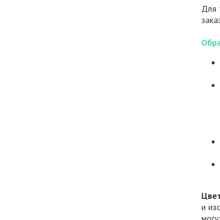
Для 
зака
Обра
Цве
и из
могу