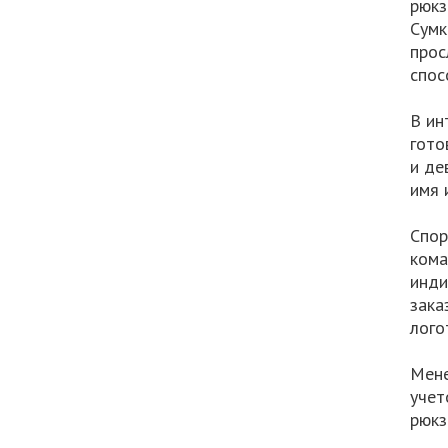
рюкз
Сумк
прос
спос
В ин
гото
и де
имя 
Спор
кома
инди
зака
лого
Мене
учет
рюкз