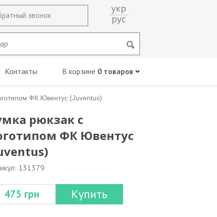
укр
братный звонок
рус
Контакты
В корзине
0 товаров
оготипом ФК Ювентус (Juventus)
умка рюкзак с
оготипом ФК Ювентус
uventus)
икул: 131379
Купить
475 грн