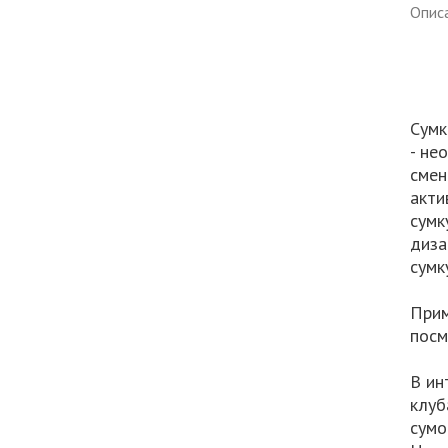
Опис
Сумк
- не
смен
акти
сумк
диза
сумк
Прим
посм
В ин
клуб
сумо