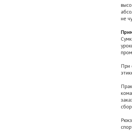
высо
абсо
не ч
Прим
Сумк
урок
пром
При 
этик
Прак
кома
зака
сбор
Рюкз
спор