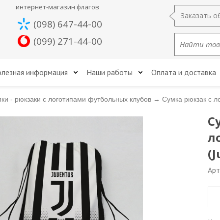
интернет-магазин флагов
Заказать о
(098) 647-44-00
(099) 271-44-00
лезная информация
Наши работы
Оплата и доставка
ки - рюкзаки с логотипами футбольных клубов
→
Сумка рюкзак с л
С
л
(J
Арт