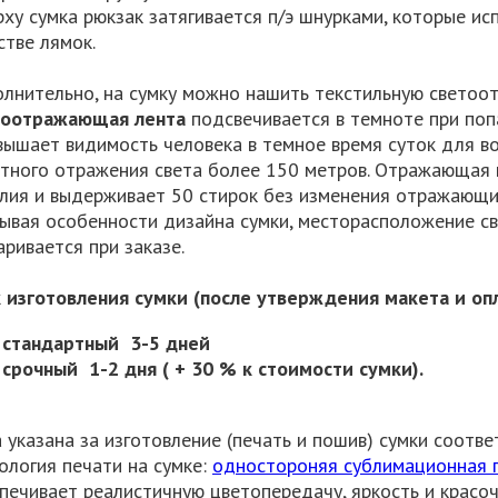
рху сумка рюкзак затягивается п/э шнурками, которые ис
стве лямок.
лнительно, на сумку можно нашить текстильную светоо
тоотражающая лента
подсвечивается в темноте при поп
вышает видимость человека в темное время суток для в
тного отражения света более 150 метров. Отражающая 
лия и выдерживает 50 стирок без изменения отражающих
ывая особенности дизайна сумки, месторасположение 
аривается при заказе.
 изготовления сумки (после утверждения макета и оп
стандартный 3-5 дней
срочный 1-2 дня ( + 30 % к стоимости сумки).
 указана за изготовление (печать и пошив) сумки соот
ология печати на сумке:
одностороняя сублимационная 
печивает реалистичную цветопередачу, яркость и красоч