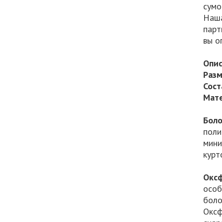
сумо
Наша
парт
вы о
Опис
Разм
Сост
Мате
Боло
поли
мини
курт
Окс
особ
боло
Оксф