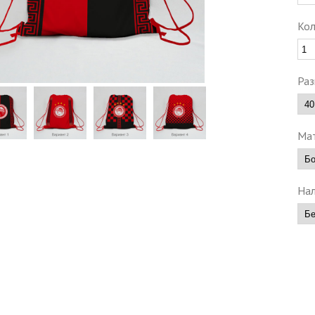
Кол
Раз
Мат
Нал