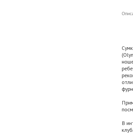
Опис
Сумк
(Oly
ноше
ребе
реко
отли
фурн
Прим
посм
В ин
клуб