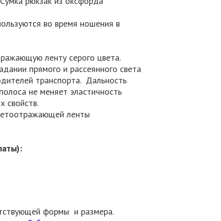
. Сумка рюкзак из оксфорда
пользуются во время ношения в
тражающую ленту серого цвета.
адании прямого и рассеянного света
одителей транспорта. Дальность
полоса не меняет эластичность
 свойств.
светоотражающей ленты
латы):
ветствующей формы и размера.