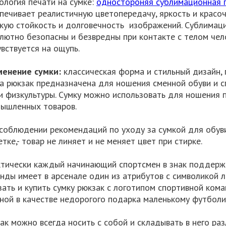
ология печати на сумке:
одностороняя сублимационная 
печивает реалистичную цветопередачу, яркость и красоч
кую стойкость и долговечность изображений. Сублимаци
лютно безопасны и безвредны при контакте с телом чел
увствуется на ощупь.
енение сумки:
классическая форма и стильный дизайн, 
а рюкзак предназначена для ношения сменной обуви и с
и физкультуры. Сумку можно использовать для ношения 
ышленных товаров.
соблюдении рекомендаций по уходу за сумкой для обуви
етке,- товар не линяет и не меняет цвет при стирке.
тически каждый начинающий спортсмен в знак поддерж
нды имеет в арсенале один из атрибутов с символикой 
зать и купить сумку рюкзак с логотипом спортивной ко
ной в качестве недорогого подарка маленькому футболи
ак можно всегда носить с собой и складывать в него ра