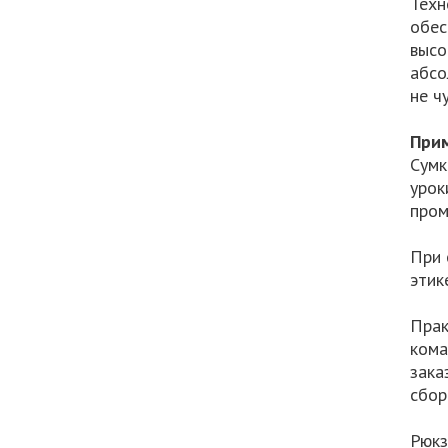
Техн
обес
высо
абсо
не ч
Прим
Сумк
урок
пром
При 
этик
Прак
кома
зака
сбор
Рюкз