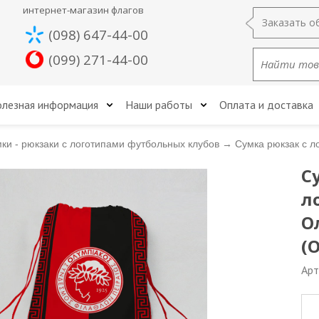
интернет-магазин флагов
Заказать о
(098) 647-44-00
(099) 271-44-00
лезная информация
Наши работы
Оплата и доставка
ки - рюкзаки с логотипами футбольных клубов
→
Сумка рюкзак с л
С
л
О
(
Арт