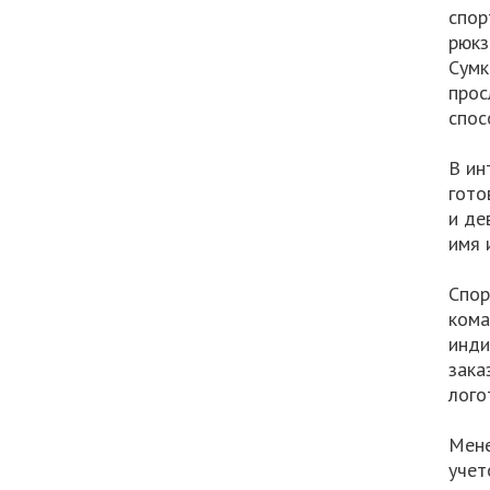
спор
рюкз
Сумк
прос
спос
В ин
гото
и де
имя 
Спор
кома
инди
зака
лого
Мене
учет