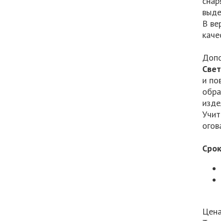
снар
выде
В ве
каче
Допо
Све
и по
обра
изде
Учит
огов
Срок
Цена