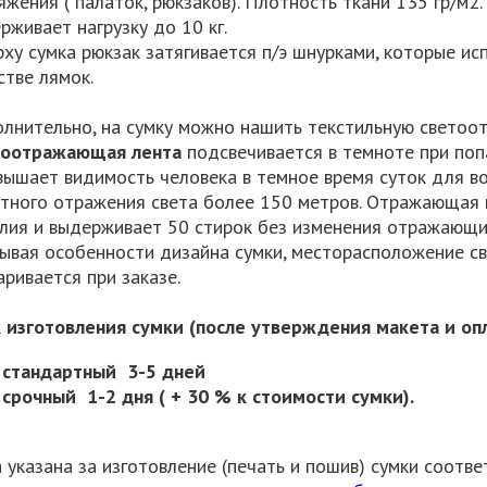
яжения ( палаток, рюкзаков). Плотность ткани 135 гр/м2
рживает нагрузку до 10 кг.
рху сумка рюкзак затягивается п/э шнурками, которые ис
стве лямок.
лнительно, на сумку можно нашить текстильную светоо
тоотражающая лента
подсвечивается в темноте при поп
вышает видимость человека в темное время суток для в
тного отражения света более 150 метров. Отражающая 
лия и выдерживает 50 стирок без изменения отражающих
ывая особенности дизайна сумки, месторасположение 
аривается при заказе.
 изготовления сумки (после утверждения макета и оп
стандартный 3-5 дней
срочный 1-2 дня ( + 30 % к стоимости сумки).
 указана за изготовление (печать и пошив) сумки соот