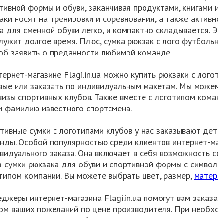
тивной формы и обуви, заканчивая продуктами, книгами 
аки носят на тренировки и соревнования, а также активн
а для сменной обуви легко, и компактно складывается. 
лужит долгое время. Плюс, сумка рюкзак с лого футболь
об заявить о преданности любимой команде.
тернет-магазине Flagi.in.ua можно купить рюкзаки с лог
вые или заказать по индивидуальным макетам. Мы можем
визы спортивных клубов. Также вместе с логотипом ком
и фамилию известного спортсмена.
тивные сумки с логотипами клубов у нас заказывают де
нды. Особой популярностью среди клиентов интернет-мага
видуального заказа. Она включает в себя возможность с
з сумки рюкзака для обуви и спортивной формы с символ
типом компании. Вы можете выбрать цвет, размер,
матер
джеры интернет-магазина Flagi.in.ua помогут вам заказ
ом ваших пожеланий по цене производителя. При необх