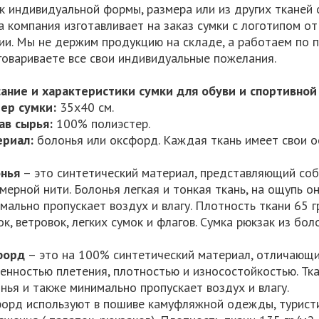
к индивидуальной формы, размера или из других тканей
 компания изготавливает на заказ сумки с логотипом о
ии. Мы не держим продукцию на складе, а работаем по п
говариваете все свои индивидуальные пожелания.
ание и характеристики сумки для обуви и спортивной
ер сумки:
35х40 см.
ав сырья:
100% полиэстер.
риал:
болонья или оксфорд. Каждая ткань имеет свои о
нья
– это синтетический материал, представляющий соб
мерной нити. Болонья легкая и тонкая ткань, на ощупь он
мально пропускает воздух и влагу. Плотность ткани 65 г
ок, ветровок, легких сумок и флагов. Сумка рюкзак из бол
форд
– это на 100% синтетический материал, отличающи
енностью плетения, плотностью и износостойкостью. Тк
нья и также минимально пропускает воздух и влагу.
орд используют в пошиве камуфляжной одежды, туристич