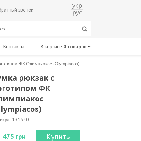
укр
братный звонок
рус
Контакты
В корзине
0 товаров
оготипом ФК Олимпиакос (Olympiacos)
умка рюкзак с
оготипом ФК
лимпиакос
Olympiacos)
икул: 131350
Купить
475 грн