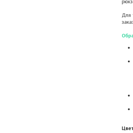
рюкз
Для 
зака
Обра
Цве