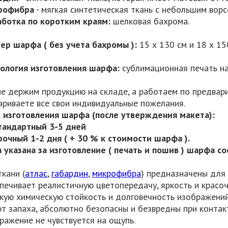
рофибра
- мягкая синтетическая ткань с небольшим ворс
ботка по коротким краям:
шелковая бахрома.
ер шарфа ( без учета бахромы ):
15 х 130 см и 18 х 15
ология изготовления шарфа:
сублимационная печать на
е держим продукцию на складе, а работаем по предвари
ариваете все свои индивидуальные пожелания.
 изготовления шарфа (после утверждения макета):
ндартный 3-5 дней
ный 1-2 дня ( + 30 % к стоимости шарфа ).
 указана за изготовление ( печать и пошив ) шарфа с
ткани (
атлас
,
габардин
,
микрофибра
) предназначены для
печивает реалистичную цветопередачу, яркость и красоч
кую химическую стойкость и долговечность изображений
т запаха, абсолютно безопасны и безвредны при контак
ражение не чувствуется на ощупь.