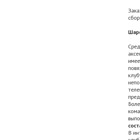
Зака
сбор
Шар
Сред
аксе
имее
повя
клуб
непо
теле
пред
Боле
кома
выпо
сост
В ин
клуб