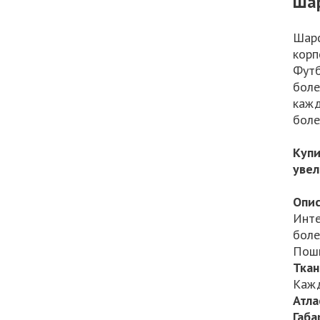
Шар
Шарф
корп
Футб
боле
кажд
боле
Купи
увел
Опис
Инте
боле
Поши
Тка
Кажд
Атла
Габа