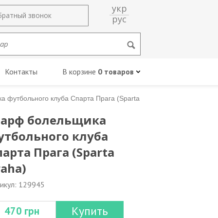
укр
братный звонок
рус
Контакты
В корзине
0 товаров
 футбольного клуба Спарта Прага (Sparta
арф болельщика
утбольного клуба
парта Прага (Sparta
raha)
икул: 129945
Купить
470 грн