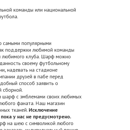
льной команды или национальной
футбола.
рф самыми популярными
нак поддержки любимой команды
ой любимого клуба. Шарф можно
реданность своему футбольному
ни, надевать на стадионе
мпании друзей в пабе перед
удобный способ заявить о
 сборной.
и шарф с эмблемами своих любимых
любого фаната. Наш магазин
чных тканей.
Исключение
пока у нас не предусмотрено.
арф на шею с символикой любого
те заказать индивидуальный пошив