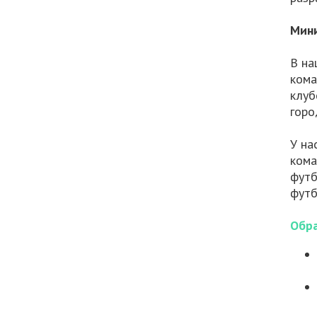
Мини
В на
кома
клуб
горо
У на
кома
футб
футб
Обра