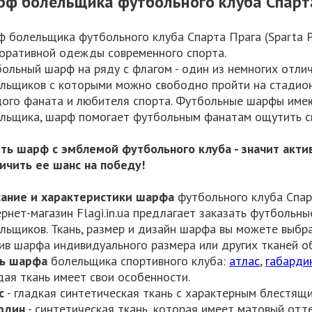
ф болельщика футбольного клуба Спарта 
 болельщика футбольного клуба Спарта Прага (Sparta Pr
оративной одежды современного спорта.
ольный шарф на ряду с флагом - один из немногих отли
льщиков с которыми можно свободно пройти на стадион.
ого фаната и любителя спорта. Футбольные шарфы име
льщика, шарф помогает футбольным фанатам ощутить св
ть шарф с эмблемой футбольного клуба - значит акт
ичить ее шанс на победу!
ание и характеристики шарфа
футбольного клуба Спарт
рнет-магазин Flagi.in.ua предлагает заказать футбольн
льщиков. Ткань, размер и дизайн шарфа вы можете выбр
в шарфа индивидуального размера или других тканей о
нь шарфа
болельщика спортивного клуба:
атлас
,
габарди
ая ткань имеет свои особенности.
с
- гладкая синтетическая ткань с характерным блестящ
рдин
- синтетическая ткань, которая имеет матовый отте