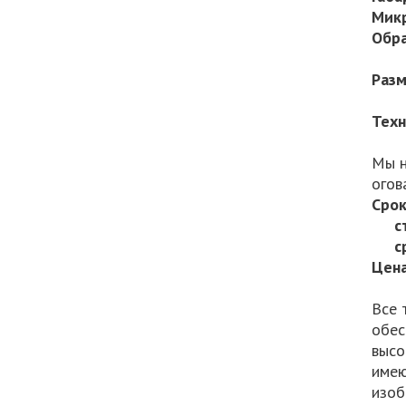
Мик
Обра
Разм
Техн
Мы н
огов
Срок
ста
сроч
Цена
Все 
обес
высо
имею
изоб