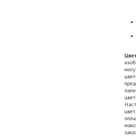
Цве
изоб
могу
цвет
пред
пали
цвет
Наст
цвет
опла
макс
заказ