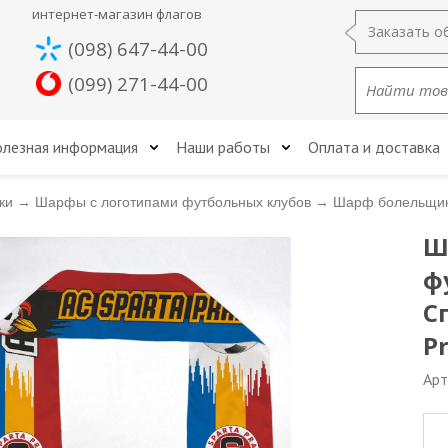
интернет-магазин флагов
Заказать о
(098) 647-44-00
(099) 271-44-00
лезная информация
Наши работы
Оплата и доставка
ки
→
Шарфы с логотипами футбольных клубов
→
Шарф болельщика
Ш
ф
С
P
Арт