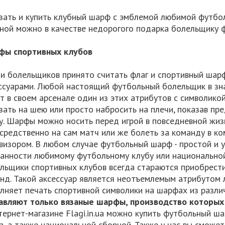
зать и купить клубный шарф с эмблемой любимой футбо
ной можно в качестве недорогого подарка болельщику 
фы спортивных клубов
и болельщиков принято считать флаг и спортивный ша
ссуарами. Любой настоящий футбольный болельщик в з
т в своем арсенале один из этих атрибутов с символик
зать на шею или просто набросить на плечи, показав п
у. Шарфы можно носить перед игрой в повседневной жиз
средственно на сам матч или же болеть за команду в ко
визором. В любом случае футбольный шарф - простой и 
анности любимому футбольному клубу или национальной
льщики спортивных клубов всегда стараются приобрест
нд. Такой аксессуар является неотъемлемым атрибутом 
лняет печать спортивной символики на шарфах из разли
авляют только вязаные шарфы, производство которых 
тернет-магазине Flagi.in.ua можно купить футбольный ш
а, а также национальной сборной. Также у нас вы сможе