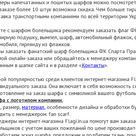
еры напечатанных и пошитых шарфов можно посмотрет
заказе более 10 штук возможна скидка. Чем больше тир
авка транспортными компаниями по всей территории Ук
те с шарфом болельщика рекомендуем заказать флаг ФК 
нирную подушку, вымпел, шарф, автомобильный флажок, 
мобиля, гирлянду из флажков.
ы заказать фанатский шарф болельщика ФК Спарта Прага
ой онлайн-заказа или обращайтесь к менеджеру компани
анным в шапке сайта и в разделе «
Контакты
».
ой популярностью среди клиентов интернет-магазина Flag
видуального заказа. Она включает в себя возможность 
готовление на заказ шарфа с символикой вашего футбол
а с логотипом компании.
, размер,
материал
, особенности дизайна и обработки 
дить с менеджером. fan scarf.
джеры интернет-магазина Flagi.in.ua помогут вам заказ
льщиков с учетом ваших пожеланий по цене производит
аботаем эскиз шарфа, предложим и подберем ткань, пош