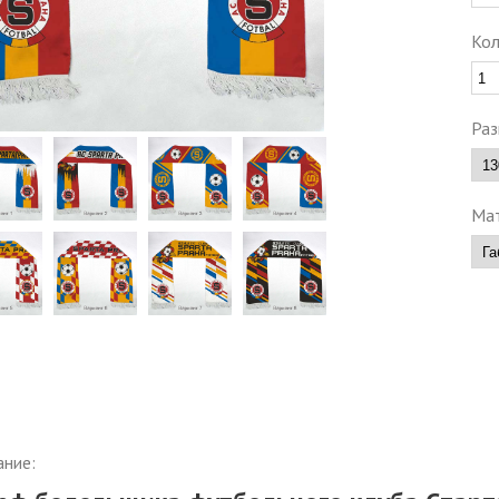
Кол
Раз
Мат
ание: