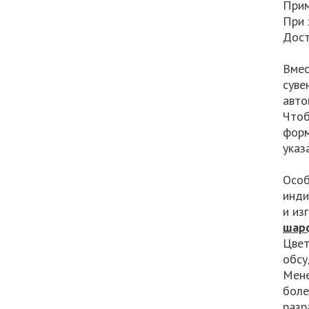
Прим
При 
Дост
Вмес
суве
авто
Чтоб
форм
указ
Особ
инди
и из
шарф
Цвет
обсу
Мене
боле
разр