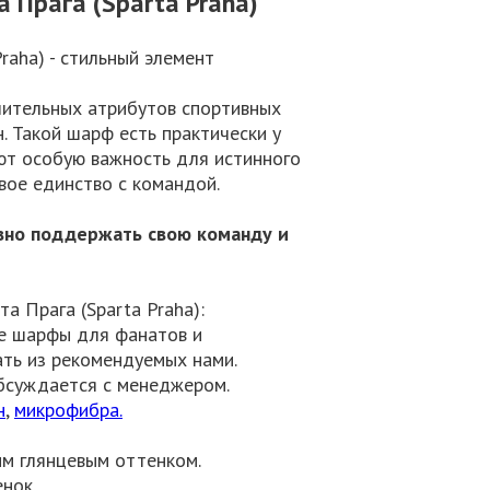
Прага (Sparta Praha)
aha) - стильный элемент
чительных атрибутов спортивных
 Такой шарф есть практически у
ют особую важность для истинного
ое единство с командой.
ивно поддержать свою команду и
а Прага (Sparta Praha):
ые шарфы для фанатов и
ать из рекомендуемых нами.
бсуждается с менеджером.
н
,
микрофибра.
им глянцевым оттенком.
нок.