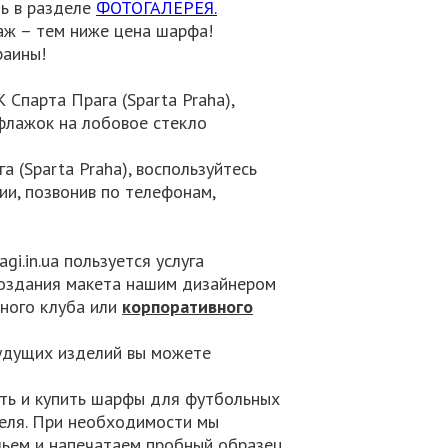
ь в разделе
ФОТОГАЛЕРЕЯ.
аж – тем ниже цена шарфа!
раины!
Спарта Прага (Sparta Praha),
флажок на лобовое стекло
 (Sparta Praha), воспользуйтесь
и, позвонив по телефонам,
i.in.ua пользуется услуга
создания макета нашим дизайнером
ьного клуба или
корпоративного
будущих изделий вы можете
ать и купить шарфы для футбольных
еля. При необходимости мы
ьем и напечатаем пробный образец.