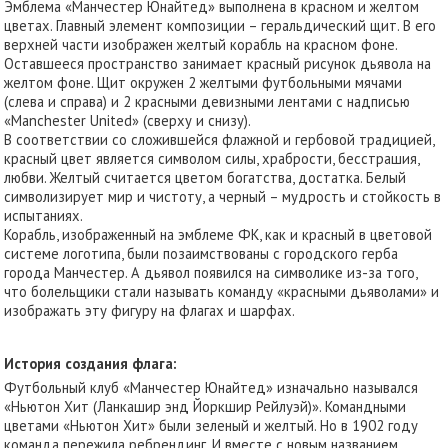
Эмблема «Манчестер Юнайтед» выполнена в красном и желтом
цветах. Главный элемент композиции – геральдический щит. В его
верхней части изображен желтый корабль на красном фоне.
Оставшееся пространство занимает красный рисунок дьявола на
желтом фоне. Щит окружен 2 желтыми футбольными мячами
(слева и справа) и 2 красными девизными лентами с надписью
«Manchester United» (сверху и снизу).
В соответствии со сложившейся флажной и гербовой традицией,
красный цвет является символом силы, храбрости, бесстрашия,
любви. Желтый считается цветом богатства, достатка. Белый
символизирует мир и чистоту, а черный – мудрость и стойкость в
испытаниях.
Корабль, изображенный на эмблеме ФК, как и красный в цветовой
системе логотипа, были позаимствованы с городского герба
города Манчестер. А дьявол появился на символике из-за того,
что болельщики стали называть команду «красными дьяволами» и
изображать эту фигуру на флагах и шарфах.
История создания флага:
Футбольный клуб «Манчестер Юнайтед» изначально назывался
«Ньютон Хит (Ланкашир энд Йоркшир Рейлуэй)». Командными
цветами «Ньютон Хит» были зеленый и желтый. Но в 1902 году
команда пережила ребрендинг. И вместе с новым названием