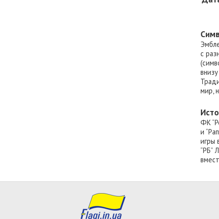
Симв
Эмбле
с раз
(симв
внизу 
Тради
мир, 
Исто
ФК “Р
и “Ра
игры 
“РБ” 
вмест