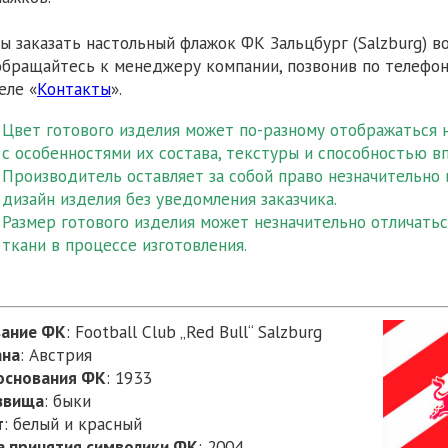
ы заказать настольный флажок ФК Зальцбург (Salzburg) в
обращайтесь к менеджеру компании, позвонив по телефона
еле «
Контакты
».
Цвет готового изделия может по-разному отображаться н
с особенностями их состава, текстуры и способностью в
Производитель оставляет за собой право незначительно
дизайн изделия без уведомления заказчика.
Размер готового изделия может незначительно отличаться
ткани в процессе изготовления.
вание
ФК
: Football Club „Red Bull“ Salzburg
ана
: Австрия
 основания ФК
: 1933
звища
: быки
т
: белый и красный
а принятия символики ФК
: 2004