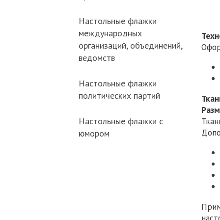
Настольные флажки
международных
Техн
организаций, объединений,
Офор
ведомств
Настольные флажки
политических партий
Ткан
Разм
Настольные флажки с
Ткан
Допо
юмором
Прим
наст