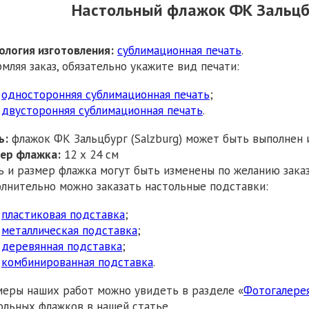
Настольный флажок ФК Зальцбу
ология изготовления:
сублимационная печать
.
мляя заказ, обязательно укажите вид печати:
односторонняя сублимационная печать
;
двусторонняя сублимационная печать
.
ь:
флажок ФК Зальцбург (Salzburg) может быть выполнен 
ер флажка:
12 х 24 см
ь и размер флажка могут быть изменены по желанию заказ
лнительно можно заказать настольные подставки:
пластиковая подставка
;
металлическая подставка
;
деревянная подставка
;
комбинированная подставка
.
еры наших работ можно увидеть в разделе «
Фотогалере
ольных флажков в нашей статье.