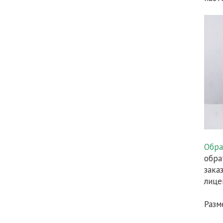
Обра
обра
зака
лице
Разм