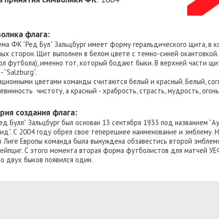
олика флага:
ма ФК “Ред Бул” Зальцбург имеет форму геральдического щита, в 
ных сторон. Щит выполнен в белом цвете с темно-синей окантовкой
ол футбола), именно тот, который бодают быки. В верхней части щит
- “Salzburg”.
ционными цветами команды считаются белый и красный. Белый, сог
невинность чистоту, а красный - храбрость, страсть, мудрость, огонь
рия создания флага:
ед Булл” Зальцбург был основан 13 сентября 1933 под названием “Ау
пид”. С 2004 году обрел свое теперешнее наименование и эмблему. 
в Лиге Европы команда была вынуждена обзавестись второй эмблемо
Лейпциг. С этого момента вторая форма футболистов для матчей УЕ
о двух быков появился один.