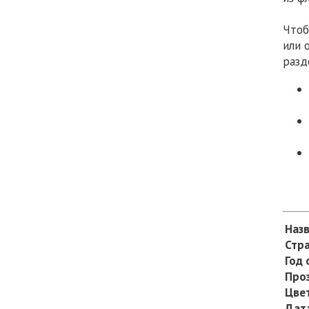
Чтоб
или 
разд
Наз
Стр
Год
Про
Цве
Дат