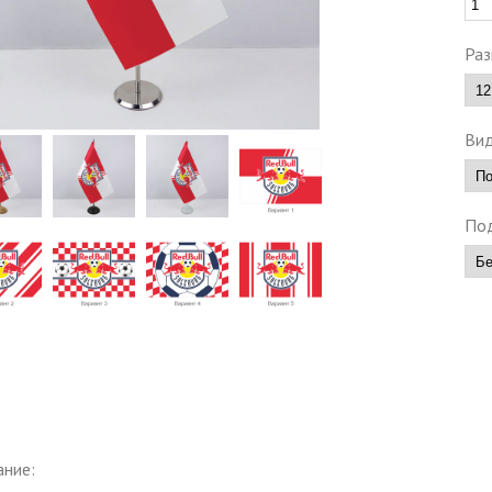
Раз
Вид
Под
ание: