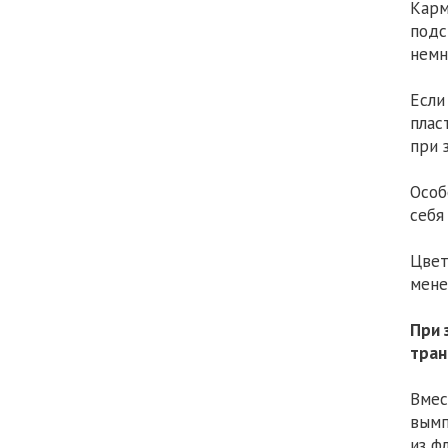
Карм
подс
немн
Если
плас
при 
Особ
себя
Цвет
мене
При 
тран
Вмес
вымп
из ф