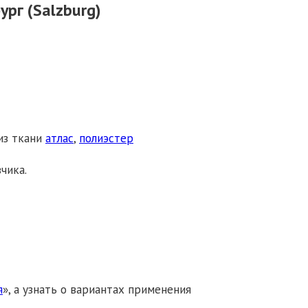
рг (Salzburg)
из ткани
атлас
,
полиэстер
чика.
я
», а узнать о вариантах применения