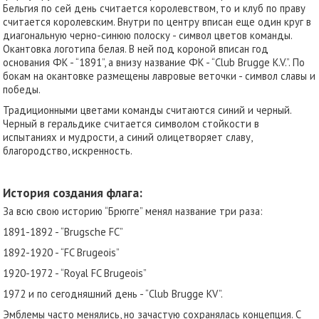
Бельгия по сей день считается королевством, то и клуб по праву
считается королевским. Внутри по центру вписан еще один круг в
диагональную черно-синюю полоску - символ цветов команды.
Окантовка логотипа белая. В ней под короной вписан год
основания ФК - “1891”, а внизу название ФК - “Club Brugge K.V.”. По
бокам на окантовке размещены лавровые веточки - символ славы и
победы.
Традиционными цветами команды считаются синий и черный.
Черный в геральдике считается символом стойкости в
испытаниях и мудрости, а синий олицетворяет славу,
благородство, искренность.
История создания флага:
За всю свою историю “Брюгге” менял название три раза:
1891-1892 - “Brugsche FC”
1892-1920 - “FC Brugeois”
1920-1972 - “Royal FC Brugeois”
1972 и по сегодняшний день - “Club Brugge KV”.
Эмблемы часто менялись, но зачастую сохранялась концепция. С